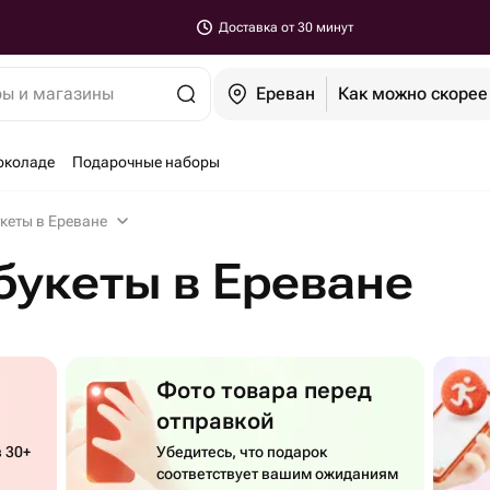
Доставка от 30 минут
ры и магазины
Ереван
Как можно скорее
околаде
Подарочные наборы
кеты в Ереване
букеты в Ереване
Фото товара перед
отправкой
 30+
Убедитесь, что подарок
соответствует вашим ожиданиям