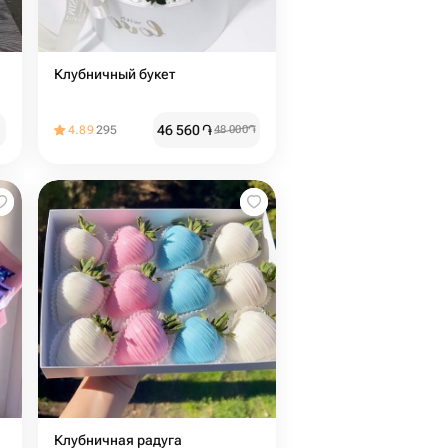
Клубничный букет
46 560
֏
4.89
295
48 000
֏
Клубничная радуга