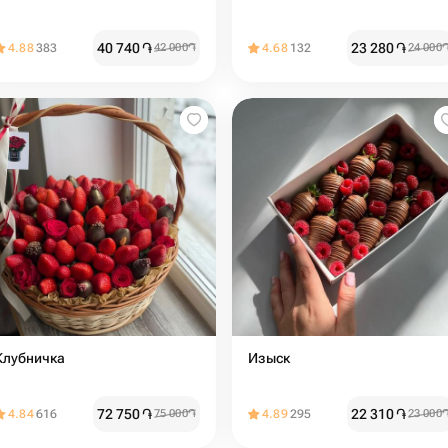
40 740
֏
23 280
֏
4.88
383
42 000
֏
4.68
132
24 000
Клубничка
Изыск
72 750
֏
22 310
֏
4.84
616
75 000
֏
4.89
295
23 000