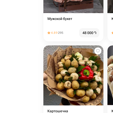
Мужской букет
48 000
֏
4.89
295
Картошечка