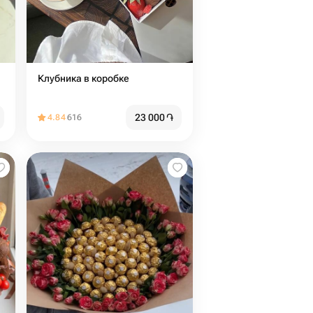
Клубника в коробке
23 000
֏
4.84
616