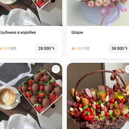
Клубника в коробке
Шарм
28 000
֏
38 000
֏
4.88
383
4.68
132