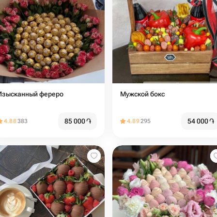
Изысканный фереро
Мужской бокс
85 000
֏
54 000
֏
4.88
383
4.89
295