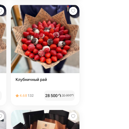
Клубничный рай
28 500
֏
4.68
132
30 000
֏