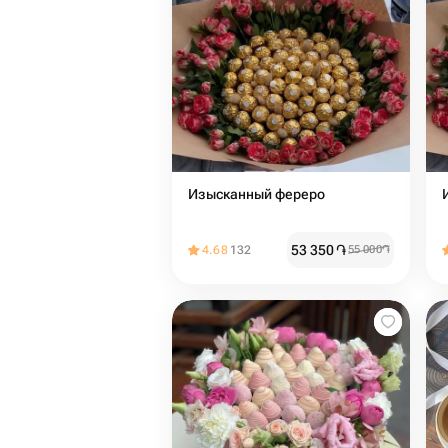
Изысканный фереро
53 350
֏
4.68
132
55 000
֏