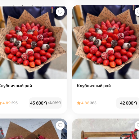
Клубничный рай
Клубничный рай
45 600
֏
42 000
֏
4.89
295
48 000
֏
4.88
383