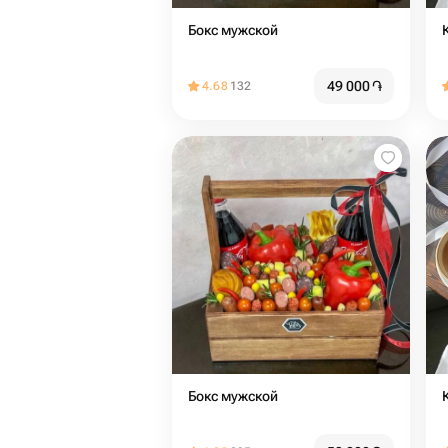
Бокс мужской
49 000
֏
4.68
132
Бокс мужской