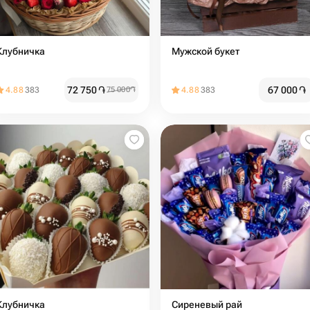
Клубничка
Мужской букет
72 750
֏
67 000
֏
4.88
383
75 000
֏
4.88
383
Клубничка
Сиреневый рай