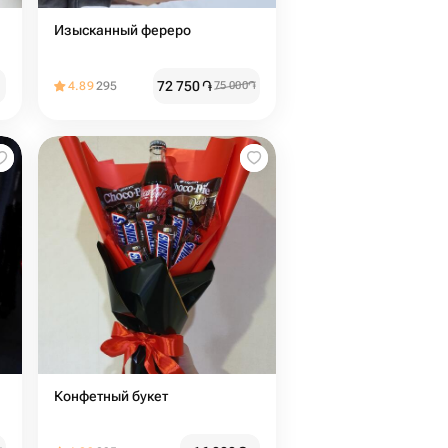
Изысканный фереро
72 750
֏
4.89
295
75 000
֏
Конфетный букет