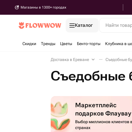
Магазины в 1300+ городах
Каталог
Найти това
Скидки
Тренды
Цветы
Бенто-торты
Клубника в ш
Доставка в Ереване
Съедобные бу
Съедобные 
Маркетплейс
подарков Флаувау
Выбор миллионов клиентов в
странах