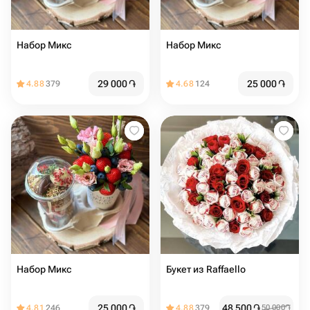
Набор Микс
Набор Микс
29 000
֏
25 000
֏
4.88
379
4.68
124
Набор Микс
Букет из Raffaello
25 000
֏
48 500
֏
4.81
246
4.88
379
50 000
֏