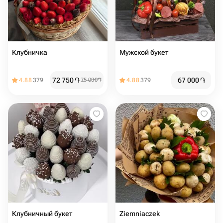
Клубничка
Мужской букет
72 750
֏
67 000
֏
4.88
379
75 000
֏
4.88
379
Клубничный букет
Ziemniaczek