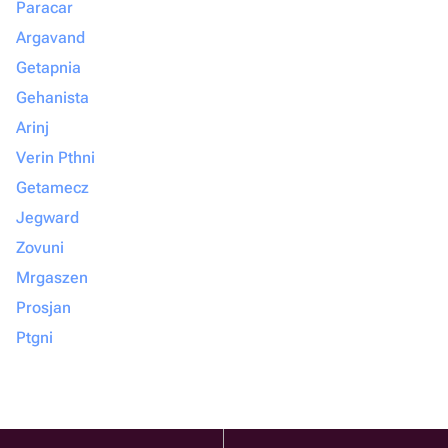
Paracar
Argavand
Getapnia
Gehanista
Arinj
Verin Pthni
Getamecz
Jegward
Zovuni
Mrgaszen
Prosjan
Ptgni