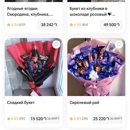
Ягодные ягодки.
Букет из клубники в
Смородина, клубника,
шоколаде розовый 💝️
малина и голубика,
недорогой
38 242
֏
49 500
֏
4.94
659
4.95
464
подарок
Сладкий букет
Сиреневый рай
15 520
֏
25 220
֏
4.89
295
16 000
֏
4.89
295
26 000
֏