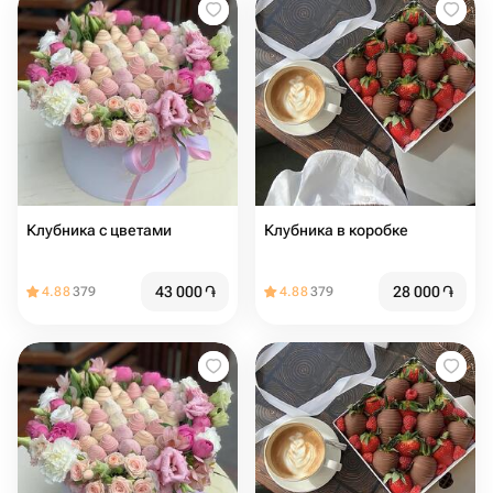
Клубника с цветами
Клубника в коробке
43 000
֏
28 000
֏
4.88
379
4.88
379