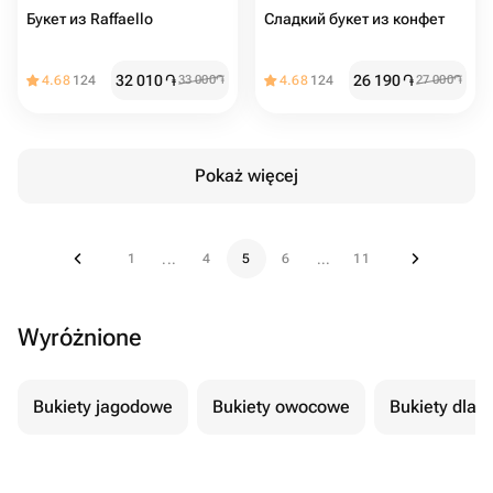
Букет из Raffaello
Сладкий букет из конфет
32 010
֏
26 190
֏
4.68
124
33 000
֏
4.68
124
27 000
֏
Pokaż więcej
1
4
5
6
11
...
...
Wyróżnione
Bukiety jagodowe
Bukiety owocowe
Bukiety dla 