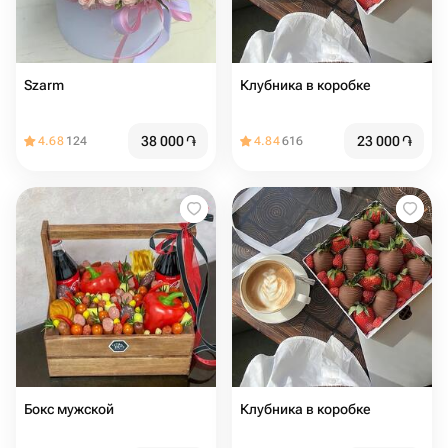
Szarm
Клубника в коробке
38 000
֏
23 000
֏
4.68
124
4.84
616
Бокс мужской
Клубника в коробке