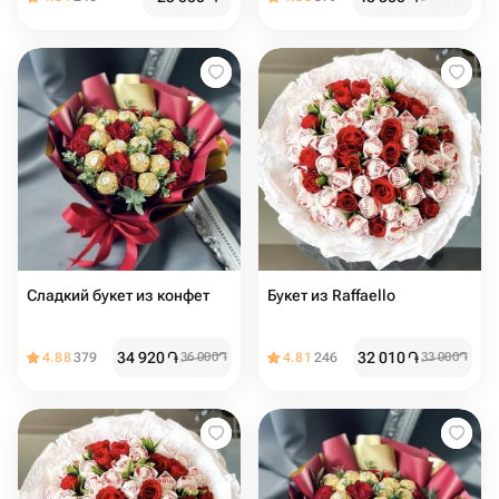
Сладкий букет из конфет
Букет из Raffaello
34 920
֏
32 010
֏
4.88
379
36 000
֏
4.81
246
33 000
֏