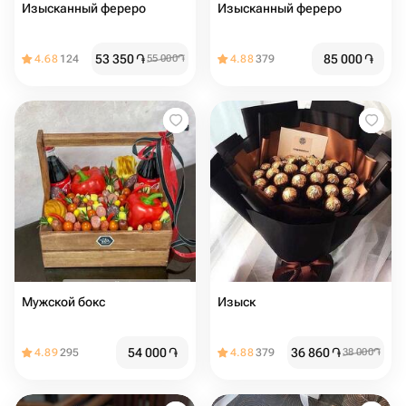
Изысканный фереро
Изысканный фереро
53 350
֏
85 000
֏
4.68
124
55 000
֏
4.88
379
Мужской бокс
Изыск
54 000
֏
36 860
֏
4.89
295
4.88
379
38 000
֏