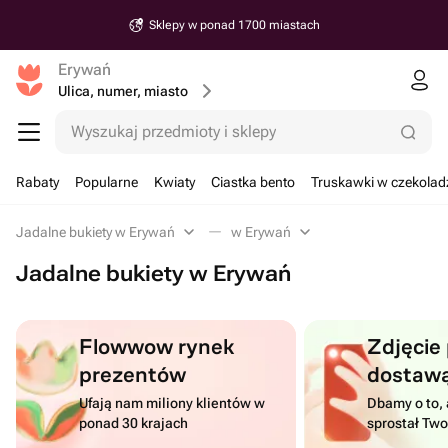
Sklepy w ponad 1700 miastach
Erywań
Ulica, numer, miasto
Wyszukaj przedmioty i sklepy
Rabaty
Popularne
Kwiaty
Ciastka bento
Truskawki w czekolad
Jadalne bukiety w Erywań
w Erywań
Jadalne bukiety w Erywań
Flowwow rynek
Zdjęcie
prezentów
dostaw
Ufają nam miliony klientów w
Dbamy o to, 
ponad 30 krajach
sprostał Tw