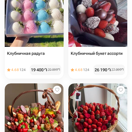
Клубничная радуга
Клубничный букет ассорти
19 400
֏
26 190
֏
4.68
124
20 000
֏
4.68
124
27 000
֏