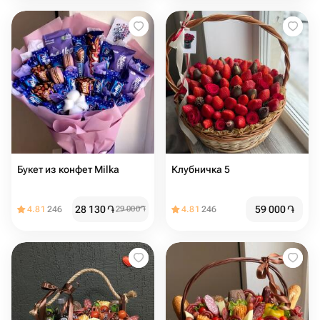
Букет из конфет Milka
Клубничка 5
28 130
֏
59 000
֏
4.81
246
29 000
֏
4.81
246