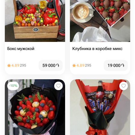
Бокс мужской
Клубника в коробке микс
59 000
֏
19 000
֏
4.89
295
4.89
295
-
10
%