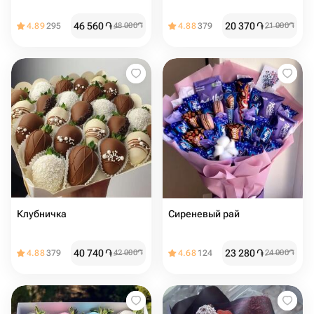
46 560
֏
20 370
֏
4.89
295
48 000
֏
4.88
379
21 000
֏
Клубничка
Сиреневый рай
40 740
֏
23 280
֏
4.88
379
42 000
֏
4.68
124
24 000
֏