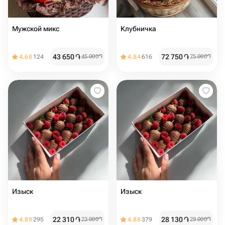
Мужской микс
Клубничка
43 650
֏
72 750
֏
4.68
124
45 000
֏
4.84
616
75 000
֏
Изыск
Изыск
22 310
֏
28 130
֏
4.89
295
23 000
֏
4.88
379
29 000
֏