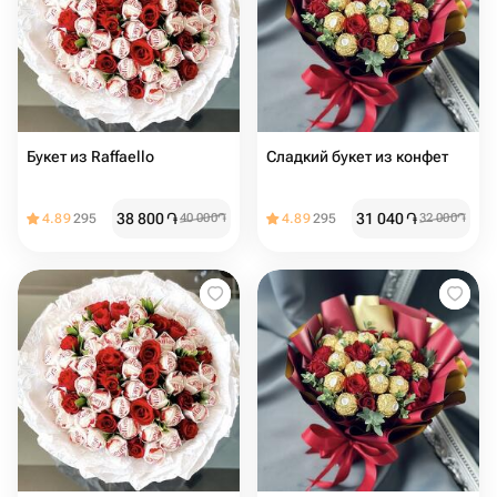
Букет из Raffaello
Сладкий букет из конфет
38 800
֏
31 040
֏
4.89
295
40 000
֏
4.89
295
32 000
֏