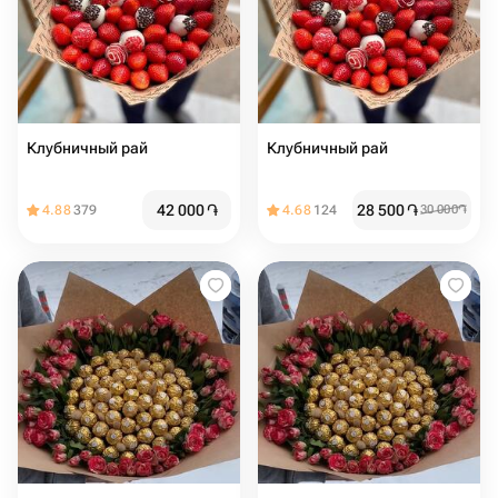
Клубничный рай
Клубничный рай
42 000
֏
28 500
֏
4.88
379
4.68
124
30 000
֏