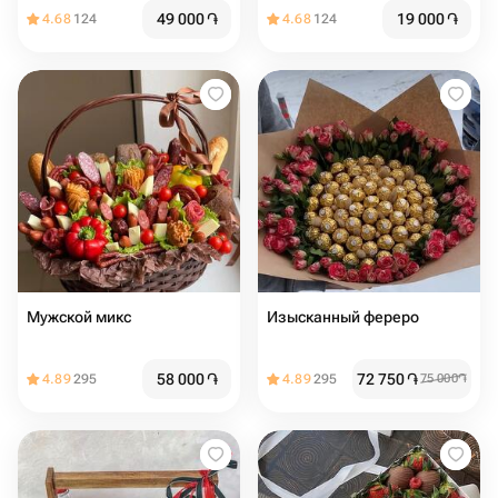
49 000
֏
19 000
֏
4.68
124
4.68
124
Мужской микс
Изысканный фереро
58 000
֏
72 750
֏
4.89
295
4.89
295
75 000
֏