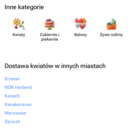
Inne kategorie
Kwiaty
Cukiernie i
Balony
Żywe rośliny
piekarnie
Dostawa kwiatów w innych miastach
Erywań
NOR Harberd
Kasach
Kanakeravan
Merzawan
Djrvezh