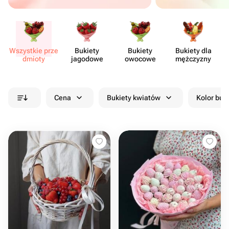
Wszystkie prze​
Bukiety
Bukiety
Bukiety dla
Sł
dmioty
jagodowe
owocowe
mężczyzny
Cena
Bukiety kwiatów
Kolor buk