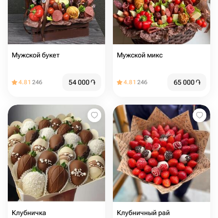
Мужской букет
Мужской микс
54 000
֏
65 000
֏
4.81
246
4.81
246
Клубничка
Клубничный рай