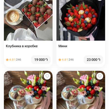
Клубника в коробке
Мини
19 000
֏
23 000
֏
4.81
246
4.81
246