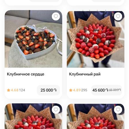
Клубничное сердце
Клубничный рай
25 000
֏
45 600
֏
4.68
124
4.89
295
48 000
֏