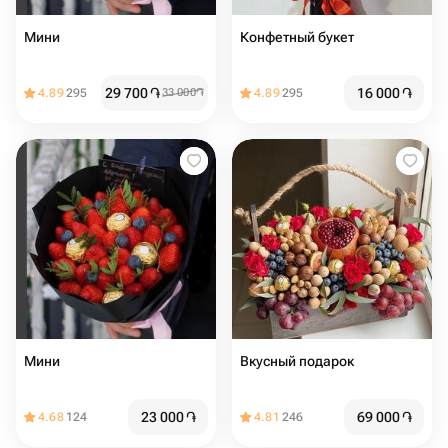
Мини
Конфетный букет
29 700
֏
16 000
֏
4.89
295
33 000
֏
4.89
295
Мини
Вкусный подарок
23 000
֏
69 000
֏
4.68
124
4.81
246