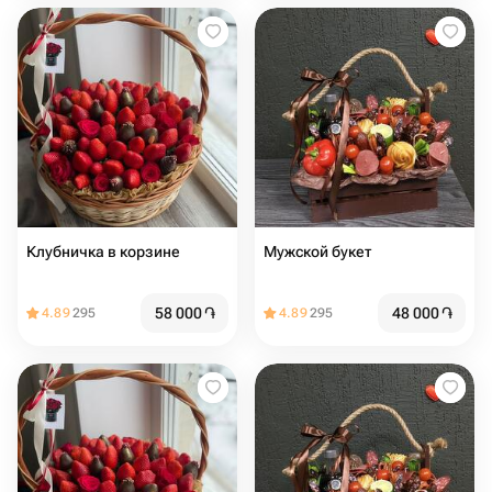
Клубничка в корзине
Мужской букет
58 000
֏
48 000
֏
4.89
295
4.89
295