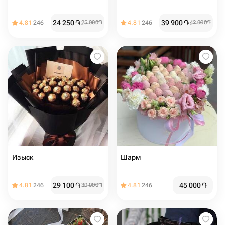
24 250
֏
39 900
֏
4.81
246
25 000
֏
4.81
246
42 000
֏
Изыск
Шарм
29 100
֏
45 000
֏
4.81
246
30 000
֏
4.81
246