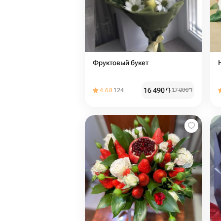
Фруктовый букет
16 490
֏
4.68
124
17 000
֏