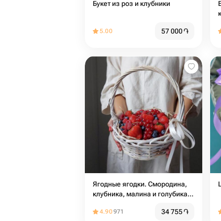
Букет из роз и клубники
57 000
֏
5.00
Ягодные ягодки. Смородина,
клубника, малина и голубика,
подарок
34 755
֏
4.90
971