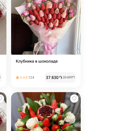
Клубника в шоколаде
37 830
֏
֏
4.68
124
39 000
֏