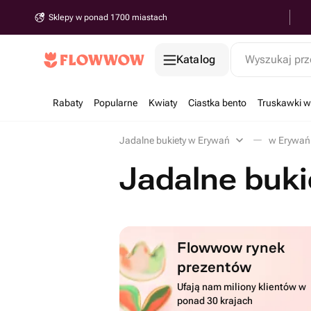
Sklepy w ponad 1700 miastach
Katalog
Wyszukaj prz
Rabaty
Popularne
Kwiaty
Ciastka bento
Truskawki w
Jadalne bukiety w Erywań
w Erywań
Jadalne buk
Flowwow rynek
prezentów
Ufają nam miliony klientów w
ponad 30 krajach