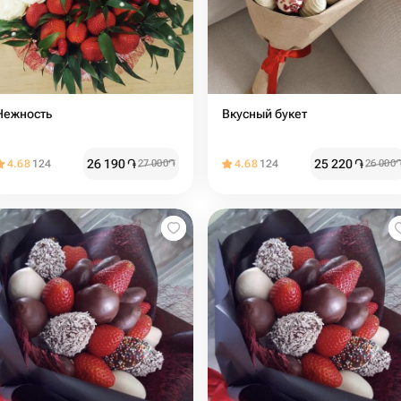
Нежность
Вкусный букет
26 190
֏
25 220
֏
4.68
124
27 000
֏
4.68
124
26 000