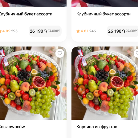
Клубничный букет ассорти
Клубничный букет ассорти
26 190
֏
26 190
֏
4.89
295
27 000
֏
4.81
246
27 000
Kosz owoców
Корзина из фруктов