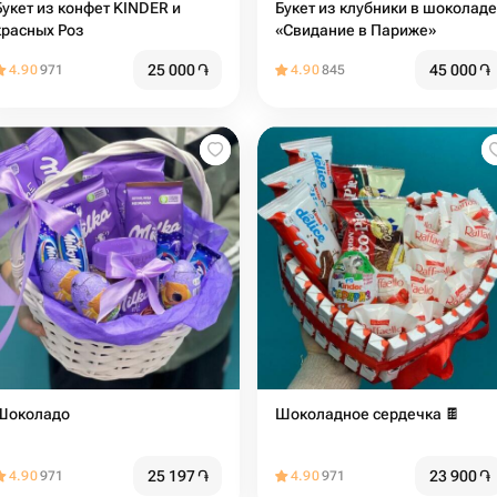
Букет из конфет KINDER и
Букет из клубники в шоколаде
красных Роз
«Свидание в Париже»
25 000
֏
45 000
֏
4.90
971
4.90
845
Шоколадо
Шоколадное сердечка 🍫
25 197
֏
23 900
֏
4.90
971
4.90
971