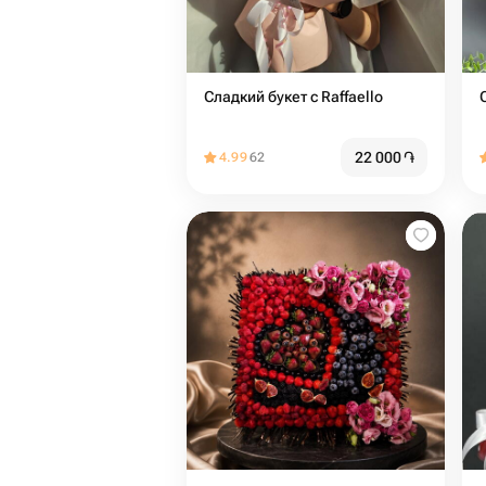
Сладкий букет с Raffaello
22 000
֏
4.99
62