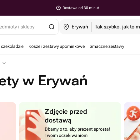
Dostawa od 30 minut
edmioty i sklepy
Erywań
Tak szybko, jak to 
 czekoladzie
Kosze i zestawy upominkowe
Smaczne zestawy
iety w Erywań
Zdjęcie przed
dostawą
Dbamy o to, aby prezent sprostał
Twoim oczekiwaniom