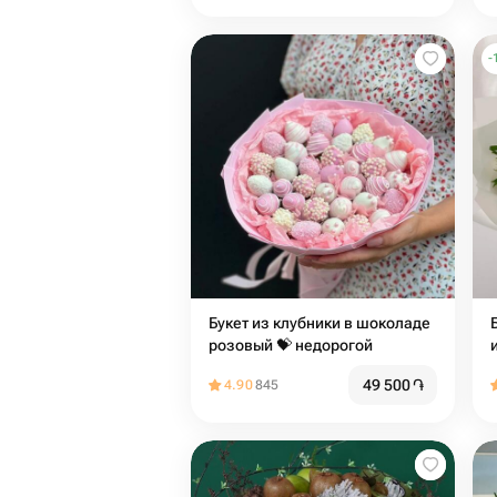
-
Букет из клубники в шоколаде
розовый 💝️ недорогой
49 500
֏
4.90
845