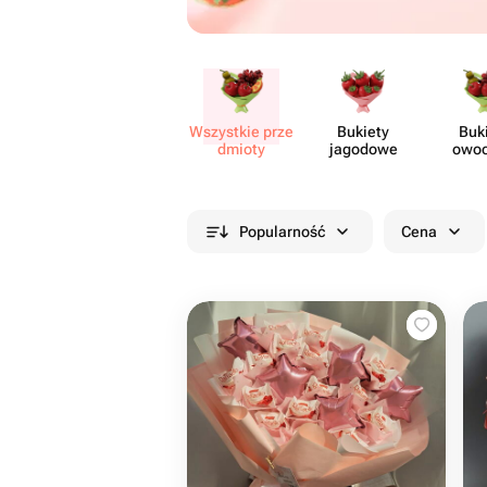
Wszystkie prze​
Bukiety
Buk
dmioty
jagodowe
owo
Popularność
Cena