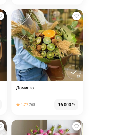
Доминго
16 000
֏
4.77
768