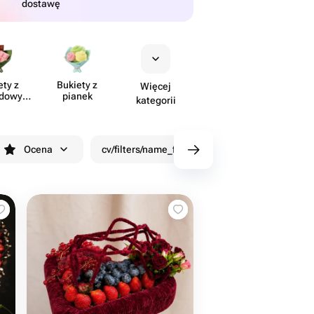
dostawę
ety z
Bukiety z
Więcej
​dowymi
pianek
kategorii
tami
Ocena
cv/filters/name_fast_delivery
Rabaty