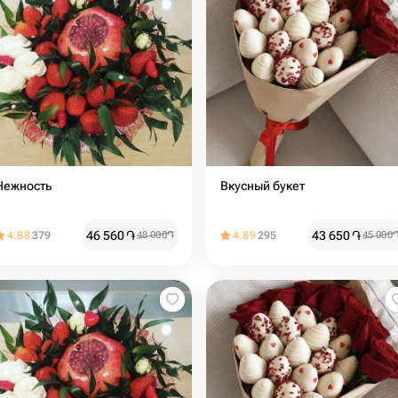
Нежность
Вкусный букет
46 560
֏
43 650
֏
4.88
379
48 000
֏
4.89
295
45 000