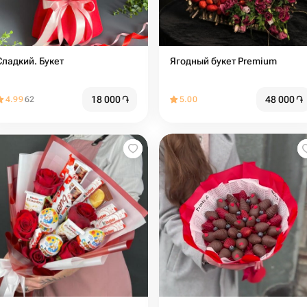
Сладкий. Букет
Ягодный букет Premium
18 000
֏
48 000
֏
4.99
62
5.00