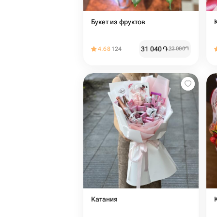
Букет из фруктов
31 040
֏
4.68
124
32 000
֏
Катания