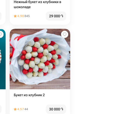
Нежный букет из клубники в
шоколаде
29 000
֏
4.90
845
Букет из клубник 2
30 000
֏
4.57
44