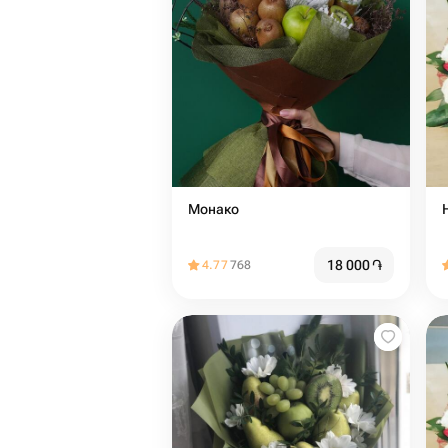
Монако
18 000
֏
4.77
768