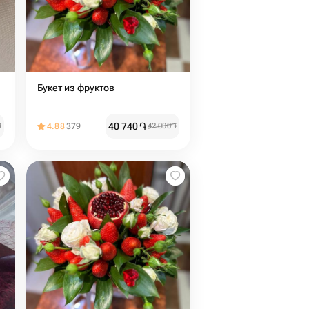
Букет из фруктов
40 740
֏
֏
4.88
379
42 000
֏