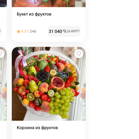
Букет из фруктов
31 040
֏
֏
4.81
246
32 000
֏
Корзина из фруктов