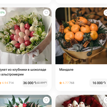
10
%
Букет из клубники в шоколаде
Мандале
и альстромерии
36 000
֏
16 000
֏
4.94
714
40 000
֏
4.77
768