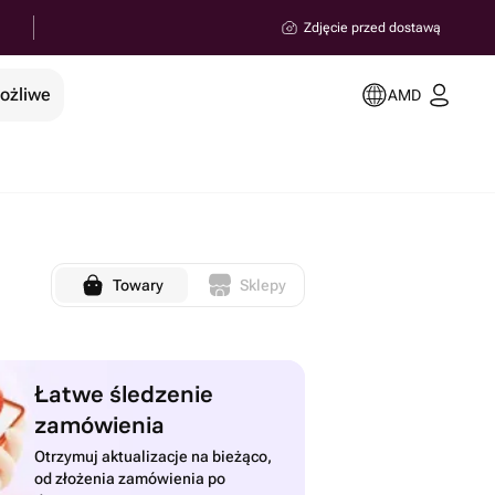
Zdjęcie przed dostawą
możliwe
AMD
Towary
Sklepy
Łatwe śledzenie
zamówienia
Otrzymuj aktualizacje na bieżąco,
od złożenia zamówienia po