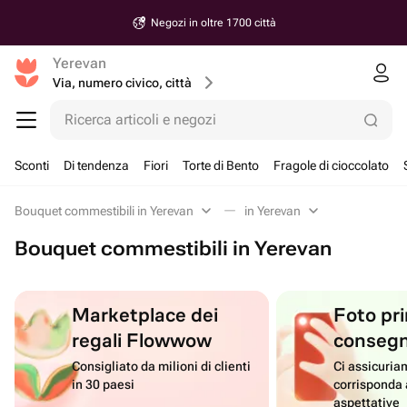
Negozi in oltre 1700 città
Yerevan
Via, numero civico, città
Ricerca articoli e negozi
Sconti
Di tendenza
Fiori
Torte di Bento
Fragole di cioccolato
Bouquet commestibili in Yerevan
in Yerevan
Bouquet commestibili in Yerevan
Marketplace dei
Foto pri
regali Flowwow
conseg
Consigliato da milioni di clienti
Ci assicuriam
in 30 paesi
corrisponda 
aspettative