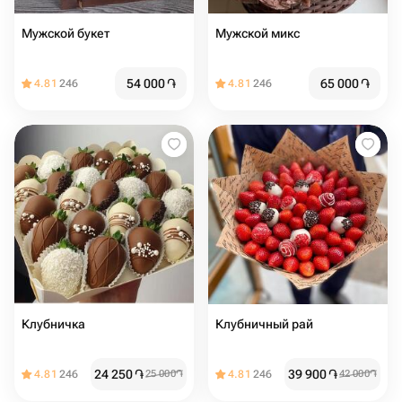
Мужской букет
Мужской микс
54 000
֏
65 000
֏
4.81
246
4.81
246
Клубничка
Клубничный рай
24 250
֏
39 900
֏
4.81
246
25 000
֏
4.81
246
42 000
֏