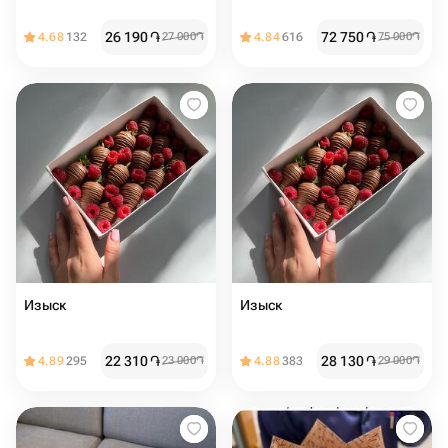
26 190
֏
72 750
֏
4.68
132
27 000
֏
4.84
616
75 000
֏
Изыск
Изыск
22 310
֏
28 130
֏
4.89
295
23 000
֏
4.88
383
29 000
֏