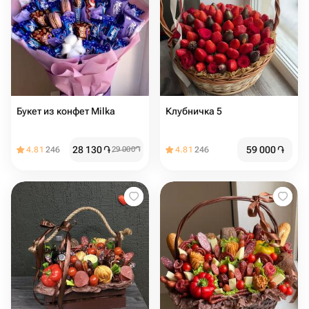
Букет из конфет Milka
Клубничка 5
28 130
֏
59 000
֏
4.81
246
29 000
֏
4.81
246