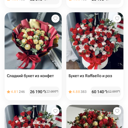
Сладкий букет из конфет
Букет из Raffaello и роз
26 190
֏
60 140
֏
4.81
246
27 000
֏
4.88
383
62 000
֏