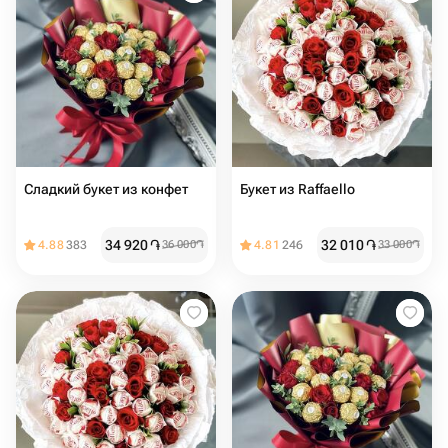
Сладкий букет из конфет
Букет из Raffaello
34 920
֏
32 010
֏
4.88
383
36 000
֏
4.81
246
33 000
֏