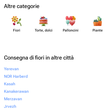
Altre categorie
Fiori
Torte, dolci
Pall​oncini
Piante
Consegna di fiori in altre città
Yerevan
NOR Harberd
Kasah
Kanakerawan
Merzavan
Jrvezh