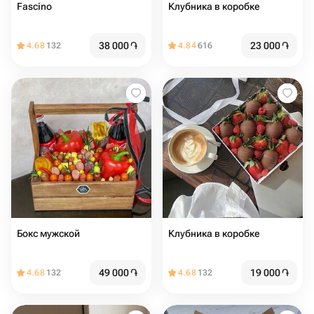
Fascino
Клубника в коробке
38 000
֏
23 000
֏
4.68
132
4.84
616
Бокс мужской
Клубника в коробке
49 000
֏
19 000
֏
4.68
132
4.68
132