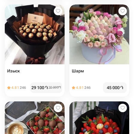
Изыск
Шарм
29 100
֏
45 000
֏
4.81
246
30 000
֏
4.81
246