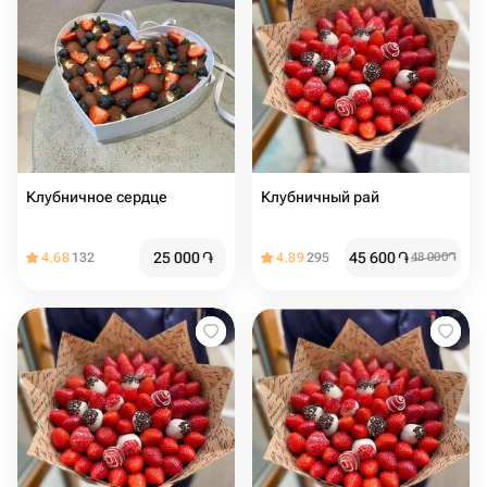
Клубничное сердце
Клубничный рай
25 000
֏
45 600
֏
4.68
132
4.89
295
48 000
֏