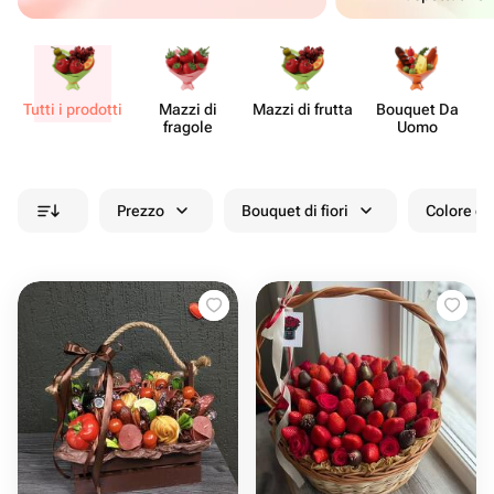
Tutti i prodotti
Mazzi di
Mazzi di frutta
Bouquet Da
fragole
Uomo
Prezzo
Bouquet di fiori
Colore de