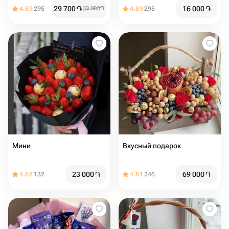
29 700
֏
16 000
֏
4.89
295
33 000
֏
4.89
295
Мини
Вкусный подарок
23 000
֏
69 000
֏
4.68
132
4.81
246