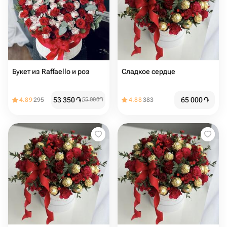
Букет из Raffaello и роз
Сладкое сердце
53 350
֏
65 000
֏
4.89
295
55 000
֏
4.88
383