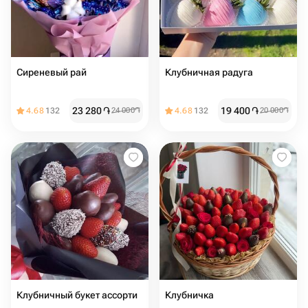
Сиреневый рай
Клубничная радуга
23 280
֏
19 400
֏
4.68
132
24 000
֏
4.68
132
20 000
֏
Клубничный букет ассорти
Клубничка