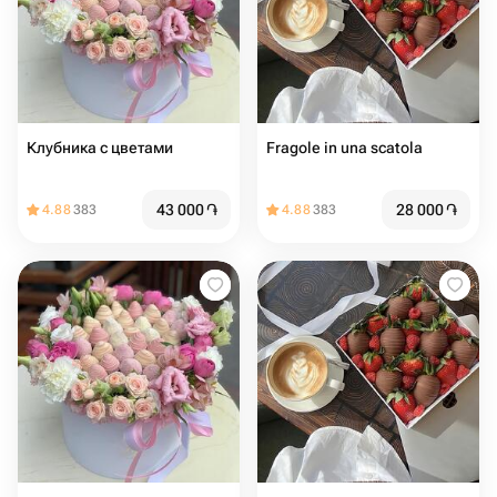
Клубника с цветами
Fragole in una scatola
43 000
֏
28 000
֏
4.88
383
4.88
383