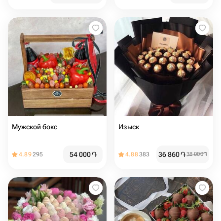
Мужской бокс
Изыск
54 000
֏
36 860
֏
4.89
295
4.88
383
38 000
֏