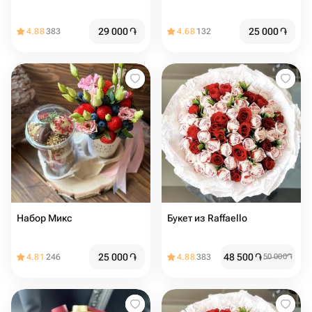
29 000
֏
25 000
֏
4.88
383
4.68
132
Набор Микс
Букет из Raffaello
25 000
֏
48 500
֏
4.81
246
4.88
383
50 000
֏