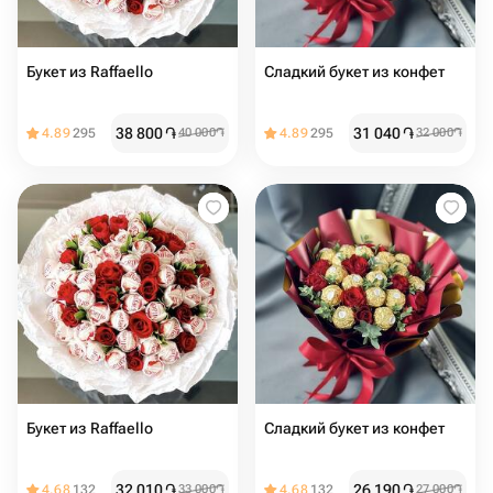
Букет из Raffaello
Сладкий букет из конфет
38 800
֏
31 040
֏
4.89
295
40 000
֏
4.89
295
32 000
֏
Букет из Raffaello
Сладкий букет из конфет
32 010
֏
26 190
֏
4.68
132
33 000
֏
4.68
132
27 000
֏