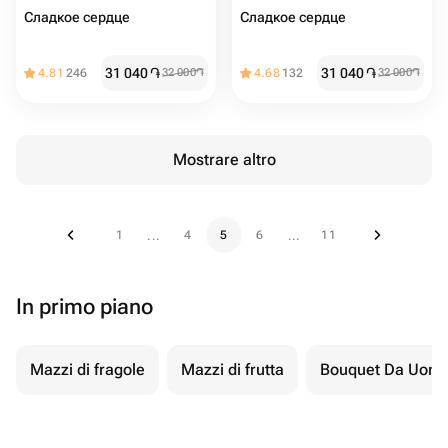
Сладкое сердце
Сладкое сердце
31 040
֏
31 040
֏
4.81
246
32 000
֏
4.68
132
32 000
֏
Mostrare altro
1
4
5
6
11
...
...
In primo piano
Mazzi di fragole
Mazzi di frutta
Bouquet Da Uom