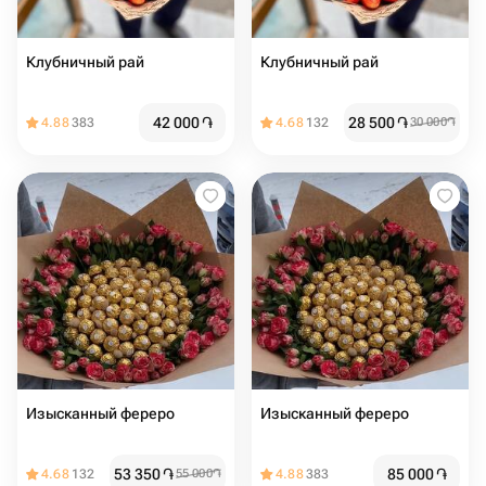
Клубничный рай
Клубничный рай
42 000
֏
28 500
֏
4.88
383
4.68
132
30 000
֏
Изысканный фереро
Изысканный фереро
53 350
֏
85 000
֏
4.68
132
55 000
֏
4.88
383