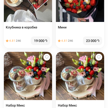
Клубника в коробке
Мини
19 000
֏
23 000
֏
4.81
246
4.81
246
Набор Микс
Набор Микс