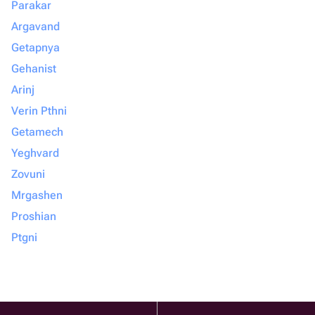
Parakar
Argavand
Getapnya
Gehanist
Arinj
Verin Pthni
Getamech
Yeghvard
Zovuni
Mrgashen
Proshian
Ptgni