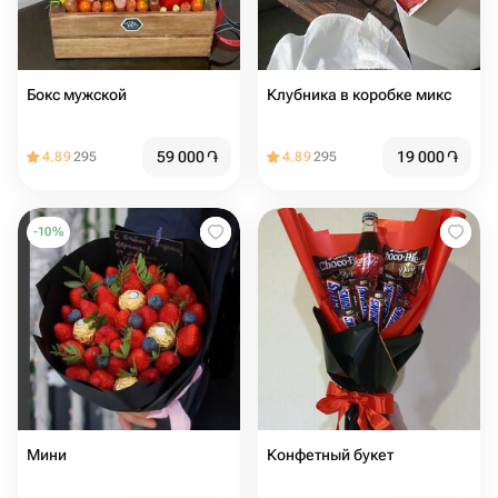
Бокс мужской
Клубника в коробке микс
59 000
֏
19 000
֏
4.89
295
4.89
295
-
10
%
Мини
Конфетный букет