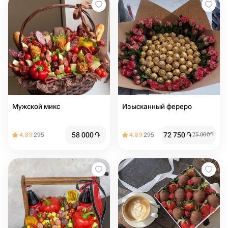
Мужской микс
Изысканный фереро
58 000
֏
72 750
֏
4.89
295
4.89
295
75 000
֏