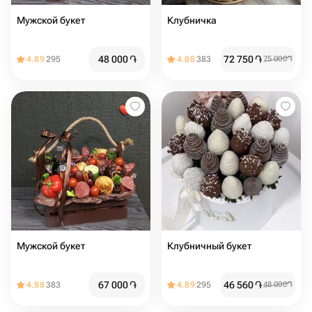
Мужской букет
Клубничка
48 000
֏
72 750
֏
4.89
295
4.88
383
75 000
֏
Мужской букет
Клубничный букет
67 000
֏
46 560
֏
4.88
383
4.89
295
48 000
֏