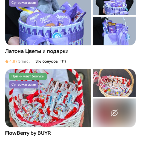
Супермагазин
Латона Цветы и подарки
֏
֏
4.87
5 тыс.
3% бонусов
Принимает бонусы
Супермагазин
FlowBerry by BUYR