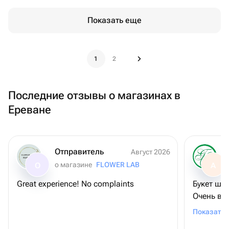
Показать еще
1
2
Последние отзывы о магазинах в
Ереване
Отправитель
Август 2026
о магазине
FLOWER LAB
О
А
Great experience! No complaints
Букет шик
Очень ве
все неск
Показать 
подтверд