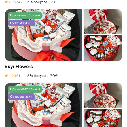
֏
֏
4.95
542
5% бонусов
Принимает бонусы
Супермагазин
Buyr Flowers
֏
֏
֏
4.90
514
5% бонусов
Принимает бонусы
Супермагазин