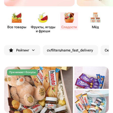
Все товары
Фрукты, ягоды
Сладости
Мёд
и фреши
Рейтинг
cv/filters/name_fast_delivery
Скид
Принимает бонусы