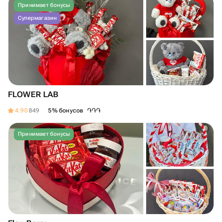
Принимает бонусы
Супермагазин
FLOWER LAB
֏
֏
֏
4.90
849
5% бонусов
Принимает бонусы