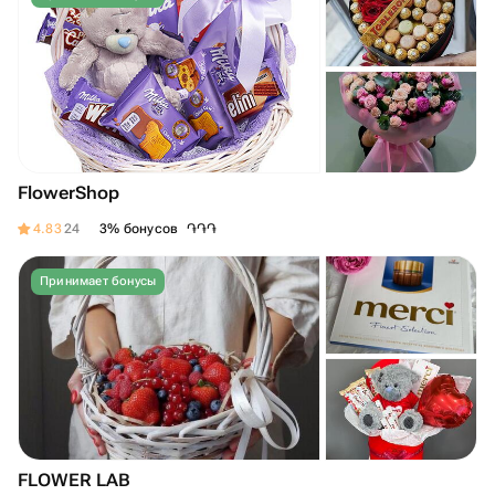
FlowerShop
֏
֏
֏
4.83
24
3% бонусов
Принимает бонусы
FLOWER LAB