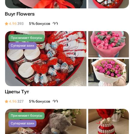
Buyr Flowers
֏
֏
4.96
393
5% бонусов
Принимает бонусы
Супермагазин
Цветы Тут
֏
֏
4.96
327
5% бонусов
Принимает бонусы
Супермагазин