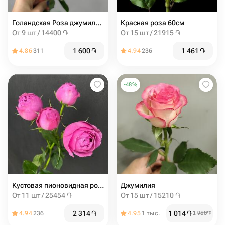
Голандская Роза джумиля 50 см
Красная роза 60см
От 9 шт / 14400 ֏
От 15 шт / 21915 ֏
1 600
֏
1 461
֏
4.86
311
4.94
236
-
48
%
Кустовая пионовидная роза мисти баблс 60см
Джумилия
От 11 шт / 25454 ֏
От 15 шт / 15210 ֏
2 314
֏
1 014
֏
4.94
236
4.95
1 тыс.
1 950
֏