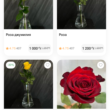
Роза джумилия
Роза
1 000
֏
1 200
֏
4.75
407
1 250
֏
4.75
407
1 500
֏
-
20
%