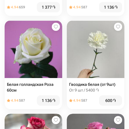
1 377
֏
1 136
֏
4.94
659
4.94
587
Белая голландская Роза
Гвоздика белая (от 9шт)
60см
От 9 шт / 5400 ֏
1 136
֏
600
֏
4.94
587
4.94
587