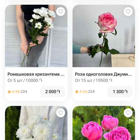
Ромашковая хризантема ( белая )
Роза одноголовая Джумилия
От 5 шт / 10000 ֏
От 15 шт / 19500 ֏
2 000
֏
1 300
֏
4.96
224
4.96
224