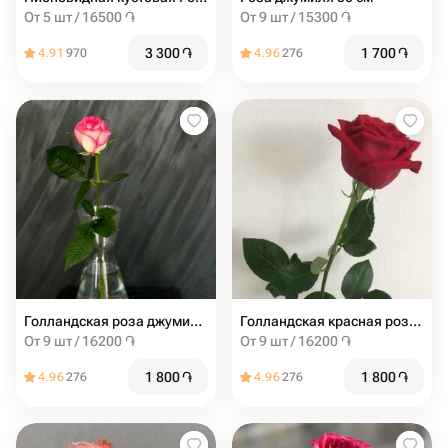
От 5 шт / 16500 ֏
От 9 шт / 15300 ֏
3 300
֏
1 700
֏
4.91
970
4.96
276
Голландская роза джумиля 60 см
Голландская красная роза 60 см
От 9 шт / 16200 ֏
От 9 шт / 16200 ֏
1 800
֏
1 800
֏
4.96
276
4.96
276