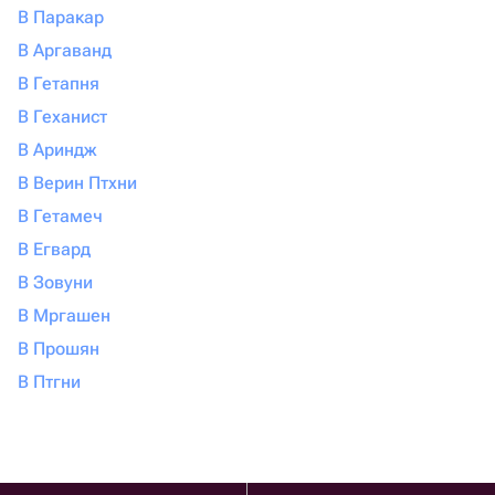
В Паракар
В Аргаванд
В Гетапня
В Геханист
В Ариндж
В Верин Птхни
В Гетамеч
В Егвард
В Зовуни
В Мргашен
В Прошян
В Птгни