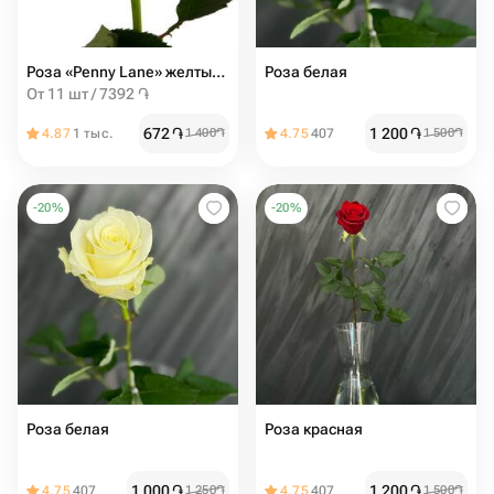
Роза «Penny Lane» желтый, 80см
Роза белая
От 11 шт / 7392 ֏
672
֏
1 200
֏
4.87
1 тыс.
1 400
֏
4.75
407
1 500
֏
-
20
%
-
20
%
Роза белая
Роза красная
1 000
֏
1 200
֏
4.75
407
1 250
֏
4.75
407
1 500
֏