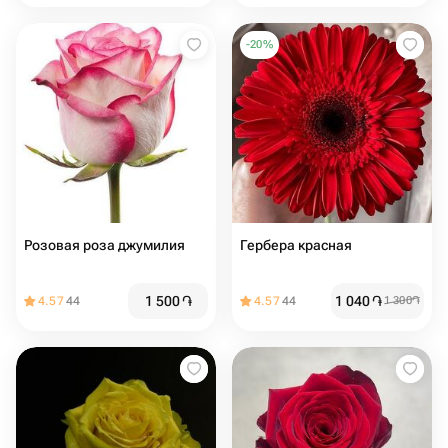
-
20
%
Розовая роза джумилия
Гербера красная
1 500
֏
1 040
֏
4.57
44
4.57
44
1 300
֏