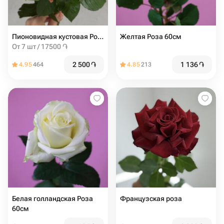
Пионовидная кустовая Роза Madam Bombastic штучно
Желтая Роза 60см
От 7 шт / 17500 ֏
2 500
֏
1 136
֏
4.95
464
4.85
213
Белая голландская Роза
Французская роза
60см