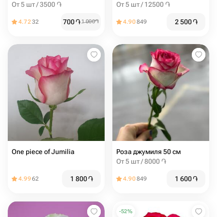
От 5 шт / 3500 ֏
От 5 шт / 12500 ֏
700
֏
2 500
֏
4.72
32
1 000
֏
4.90
849
One piece of Jumilia
Роза джумиля 50 см
От 5 шт / 8000 ֏
1 800
֏
1 600
֏
4.99
62
4.90
849
-
52
%