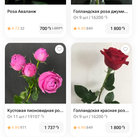
Роза Аваланж
Голландская роза джумиля 60 см
От 9 шт / 16200 ֏
700
֏
1 800
֏
4.72
32
1 000
֏
4.90
849
Кустовая пионовидная роза мисти баблс 60см
Голландская красная роза 60 см
От 11 шт / 19107 ֏
От 9 шт / 16200 ֏
1 737
֏
1 800
֏
4.90
971
4.90
849