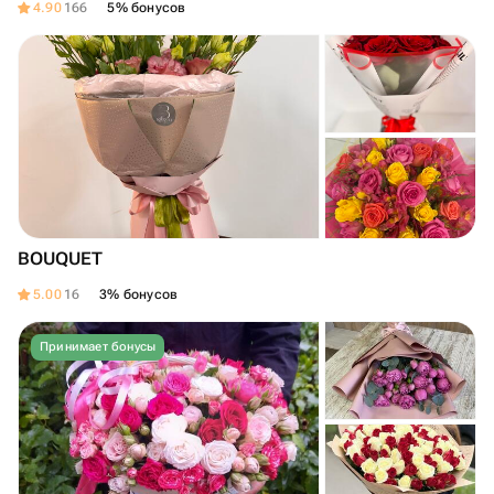
4.90
166
5% бонусов
BOUQUET
5.00
16
3% бонусов
Принимает бонусы