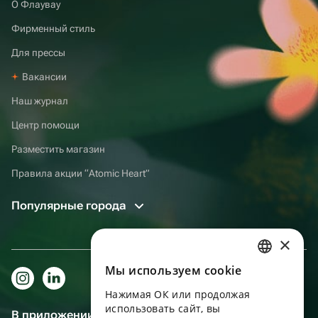
О Флаувау
Фирменный стиль
Для прессы
Вакансии
Наш журнал
Центр помощи
Разместить магазин
Правила акции “Atomic Heart”
Популярные города
×
Мы используем сookie
RUSSIAN
Нажимая ОК или продолжая
ENGLISH
использовать сайт, вы
В приложении еще удобнее!