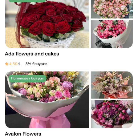
Ada flowers and cakes
4.50
4
3% бонусов
Принимает бонусы
Avalon Flowers