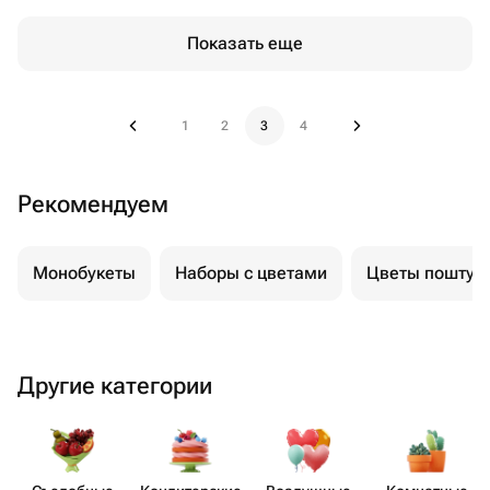
Показать еще
1
2
3
4
Рекомендуем
Монобукеты
Наборы с цветами
Цветы поштуч
Другие категории