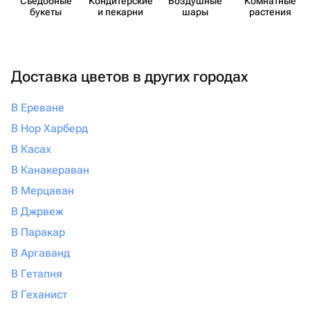
Съедобные
Кондит​ерские
Воздушные
Комнатные
букеты
и пекарни
шары
растения
Доставка цветов в других городах
В Ереване
В Нор Харберд
В Касах
В Канакераван
В Мерцаван
В Джрвеж
В Паракар
В Аргаванд
В Гетапня
В Геханист