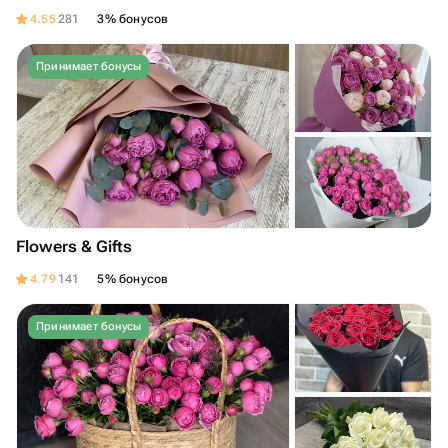
4.55
281
3% бонусов
Принимает бонусы
Flowers & Gifts
4.79
141
5% бонусов
Принимает бонусы