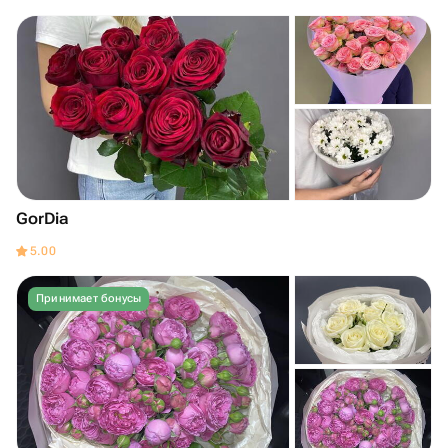
GorDia
5.00
Принимает бонусы