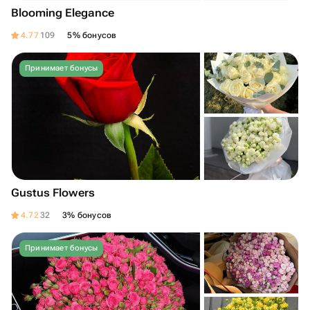
Blooming Elegance
4.77
109
5% бонусов
Принимает бонусы
Gustus Flowers
4.72
32
3% бонусов
Принимает бонусы