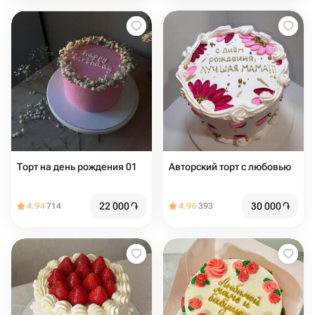
Торт на день рождения 01
Авторский торт с любовью
22 000
֏
30 000
֏
4.94
714
4.96
393