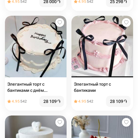
28 000
֏
25 298
֏
4.95
542
4.95
542
Элегантный торт с
Элегантный торт с
бантиками с днём
бантиками
рождения
28 109
֏
28 109
֏
4.95
542
4.95
542