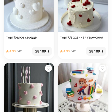
Торт Белое сердце
Торт Сердечная гармония
28 109
֏
28 109
֏
4.95
542
4.95
542