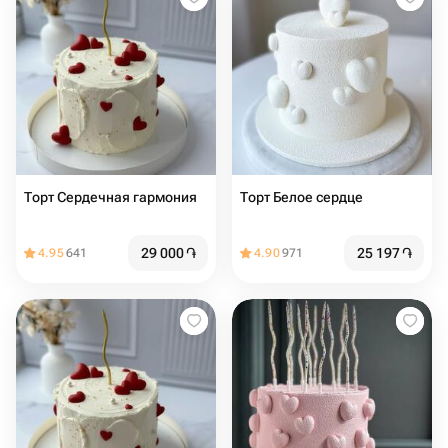
Торт Сердечная гармония
Торт Белое сердце
29 000
֏
25 197
֏
4.95
641
4.90
971