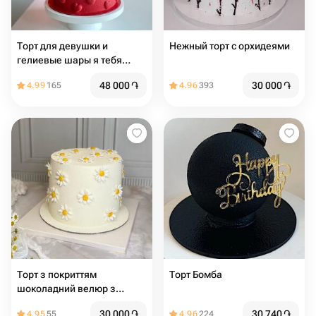
Торт для девушки и
Нежный торт с орхидеями
гелиевые шары я тебя
люблю
48 000
֏
30 000
֏
4.99
165
4.96
393
Торт з покриттям
Торт Бомба
шоколадний велюр з
ромашками з мастики, на
30 000
֏
30 740
֏
4.95
55
4.96
224