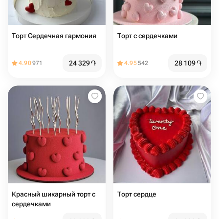
Торт Сердечная гармония
Торт с сердечками
24 329
֏
28 109
֏
4.90
971
4.95
542
Красный шикарный торт с
Торт сердце
сердечками