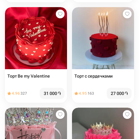
Торт Be my Valentine
Торт с сердечками
31 000
֏
27 000
֏
4.96
327
4.95
163