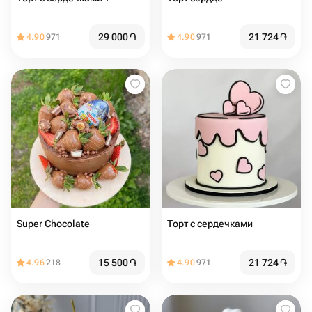
29 000
֏
21 724
֏
4.90
971
4.90
971
Super Chocolate
Торт с сердечками
15 500
֏
21 724
֏
4.96
218
4.90
971