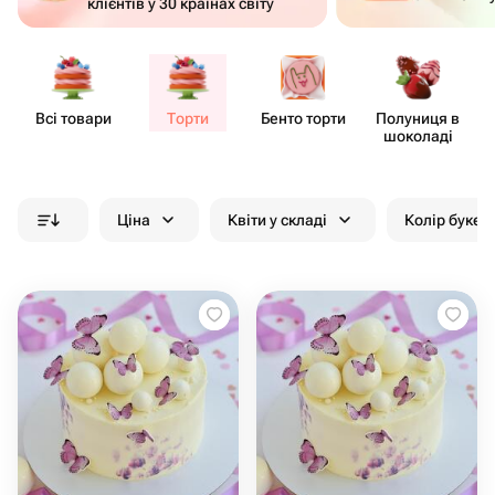
клієнтів у 30 країнах світу
Всі товари
Торти
Бенто торти
Полуниця в
шоколаді
Ціна
Квіти у складі
Колір букет