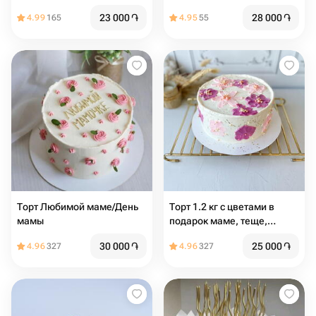
23 000
֏
28 000
֏
4.99
165
4.95
55
Торт Любимой маме/День
Торт 1.2 кг с цветами в
мамы
подарок маме, теще,
свекрови, бабушке, жене
30 000
֏
25 000
֏
4.96
327
4.96
327