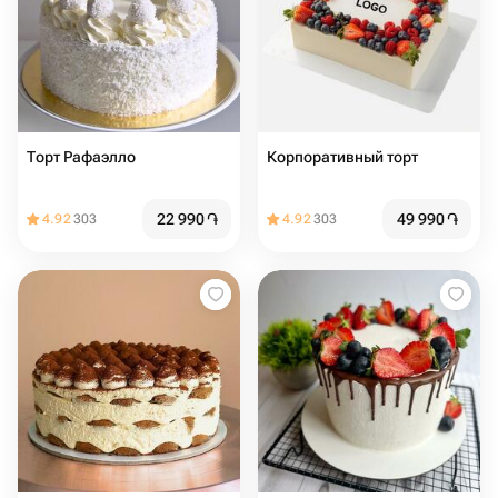
Торт Рафаэлло
Корпоративный торт
22 990
֏
49 990
֏
4.92
303
4.92
303