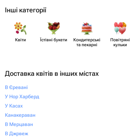
Інші категорії
Квіти
Їстівні букети
Кондит​ерські
Повітряні
та пекарні
кульки
Доставка квітів в інших містах
В Єревані
У Нор Харберд
У Касах
Канакераван
В Мерцаван
В Джрвеж