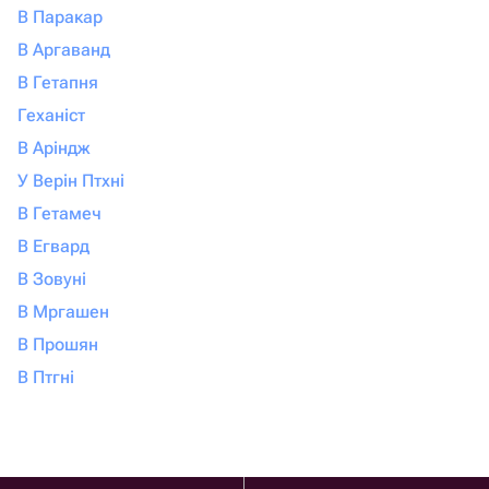
В Паракар
В Аргаванд
В Гетапня
Геханіст
В Аріндж
У Верін Птхні
В Гетамеч
В Егвард
В Зовуні
В Мргашен
В Прошян
В Птгні