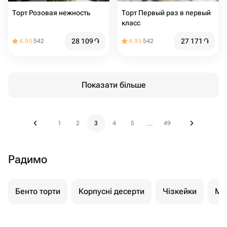
Торт Розовая нежность
Торт Первый раз в первый
класс
28 109
֏
27 171
֏
4.95
542
4.95
542
Показати більше
1
2
3
4
5
49
...
Радимо
Бенто торти
Корпусні десерти
Чізкейки
Мо