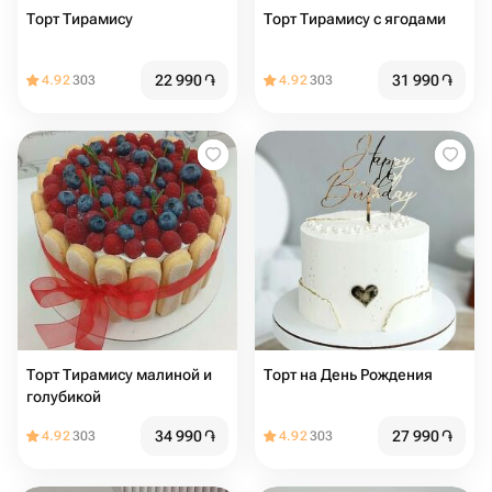
Торт Тирамису
Торт Тирамису с ягодами
22 990
֏
31 990
֏
4.92
303
4.92
303
Торт Тирамису малиной и
Торт на День Рождения
голубикой
34 990
֏
27 990
֏
4.92
303
4.92
303