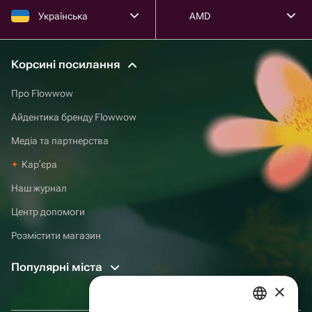
Українська
AMD
Корсині посилання
Про Flowwow
Айдентика бренду Flowwow
Медіа та партнерства
Карʼєра
Наш журнал
Центр допомоги
Розмістити магазин
Популярні міста
×