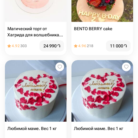
Магический торт от
BENTO BERRY cake
Хагрида для волшебника
🧙‍♂️
24 990
֏
11 000
֏
4.92
303
4.96
218
Любимой маме. Вес 1 кг
Любимой маме. Вес 1 кг