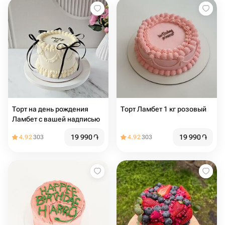
Торт на день рождения
Торт Ламбет 1 кг розовый
Ламбет с вашей надписью
19 990
֏
19 990
֏
4.92
303
4.92
303