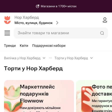
Магазини в 1700+ містах
Нор Харберд
Місто, вулиця, будинок
Знайти товари та магазини
Тренди
Квіти
Подарункові набори
Випічка у Нор Харберд
Торти у Нор Харберд
Торти у Нор Харберд
Маркетплейс
Фото п
подарунків
достав
Flowwow
Ми гаранту
подарунок в
Нам довіряють мільйони
вашим очік