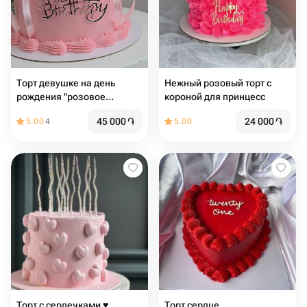
Торт девушке на день
Нежный розовый торт с
рождения "розовое
короной для принцесс
облако"
45 000
֏
24 000
֏
5.00
4
5.00
Торт с сердечками ♥️
Торт сердце