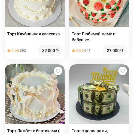
Торт Клубничная классика
Торт Любимой маме и
бабушке ️
32 000
֏
27 000
֏
4.96
393
4.95
641
Торт Ламбет с бантиками (
Торт с долларами,