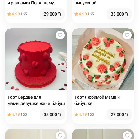
и рюшами) По вашему
выпускной
желанию можно добавить
29 000
֏
33 000
֏
4.99
165
4.99
165
надпись
Торт Сердце для
Торт Любимой маме и
мамы,девушке,жене,бабушке
бабушке
33 000
֏
27 000
֏
4.99
165
4.99
165