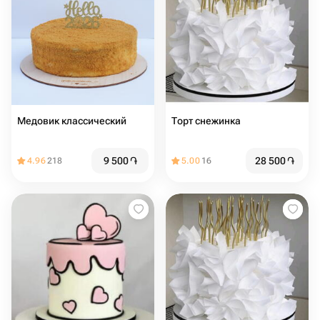
Медовик классический
Торт снежинка
9 500
֏
28 500
֏
4.96
218
5.00
16