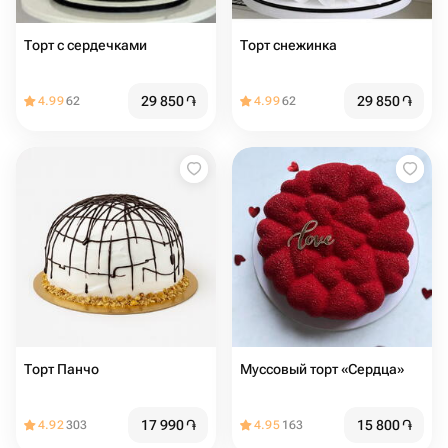
Торт с сердечками
Торт снежинка
29 850
֏
29 850
֏
4.99
62
4.99
62
Торт Панчо
Муссовый торт «Сердца»
17 990
֏
15 800
֏
4.92
303
4.95
163