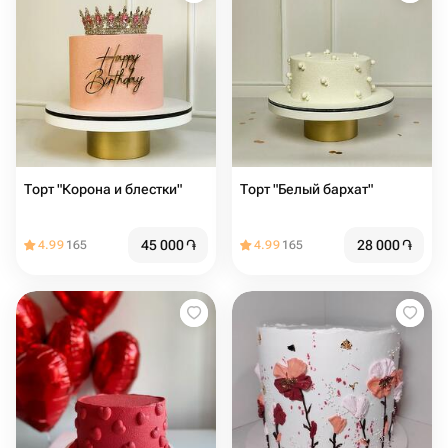
Торт "Корона и блестки"
Торт "Белый бархат"
45 000
֏
28 000
֏
4.99
165
4.99
165