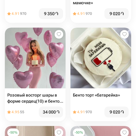
мамочке»
9 350
֏
9 020
֏
4.91
970
4.91
970
Розовый восторг шары в
Бенто торт «батарейка»
форме сердец(10) и бенто
торт макси (надпись любая)
34 000
֏
9 020
֏
4.95
55
4.91
970
-
50
%
-
50
%