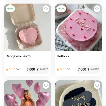
-
50
%
-
50
%
Сердечко бенто ️
Hello 27 ️
7 000
֏
7 000
֏
5.00
56
14 000
֏
5.00
56
14 000
֏