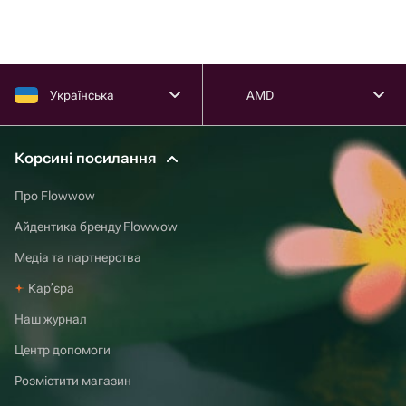
Українська
AMD
Корсині посилання
Про Flowwow
Айдентика бренду Flowwow
Медіа та партнерства
Карʼєра
Наш журнал
Центр допомоги
Розмістити магазин