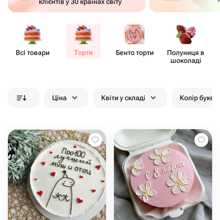
клієнтів у 30 країнах світу
Всі товари
Торти
Бенто торти
Полуниця в
шоколаді
Ціна
Квіти у складі
Колір букет