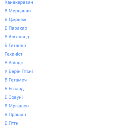
Канакераван
В Мерцаван
В Джрвеж
В Паракар
В Аргаванд
В Гетапня
Геханіст
В Аріндж
У Верін Птхні
В Гетамеч
В Егвард
В Зовуні
В Мргашен
В Прошян
В Птгні