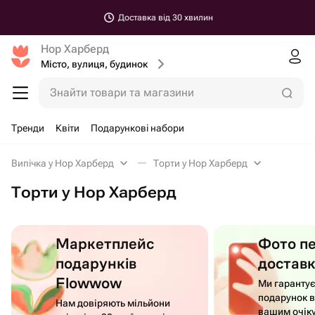
Доставка від 30 хвилин
Нор Харберд
Місто, вулиця, будинок
Знайти товари та магазини
Тренди
Квіти
Подарункові набори
Випічка у Нор Харберд
Торти у Нор Харберд
Торти у Нор Харберд
Маркетплейс
Фото п
подарунків
достав
Flowwow
Ми гаранту
подарунок в
Нам довіряють мільйони
вашим очік