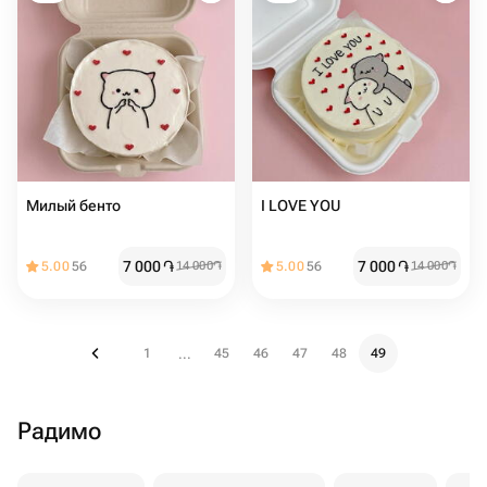
Милый бенто ️
I LOVE YOU ️
7 000
֏
7 000
֏
5.00
56
14 000
֏
5.00
56
14 000
֏
1
45
46
47
48
49
...
Радимо