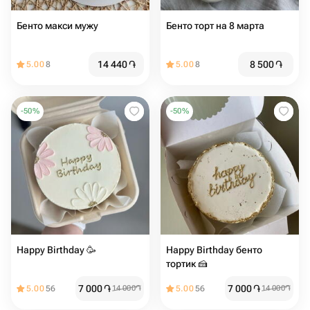
Бенто макси мужу
Бенто торт на 8 марта
14 440
֏
8 500
֏
5.00
8
5.00
8
-
50
%
-
50
%
Happy Birthday 🥳
Happy Birthday бенто
тортик 🍰
7 000
֏
7 000
֏
5.00
56
14 000
֏
5.00
56
14 000
֏