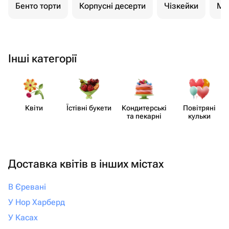
Бенто торти
Корпусні десерти
Чізкейки
Мо
Інші категорії
Квіти
Їстівні букети
Кондит​ерські
Повітряні
та пекарні
кульки
Доставка квітів в інших містах
В Єревані
У Нор Харберд
У Касах