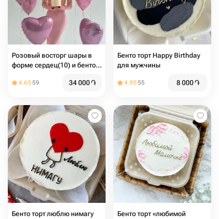
Розовый восторг шары в
Бенто торт Happy Birthday
форме сердец(10) и бенто
для мужчины
торт макси (надпись любая)
34 000
֏
8 000
֏
4.65
59
4.95
55
Бенто торт люблю нимагу
Бенто торт «любимой