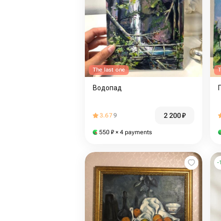
The last one
T
Водопад
2 200
₽
3.67
9
550
₽
× 4 payments
-