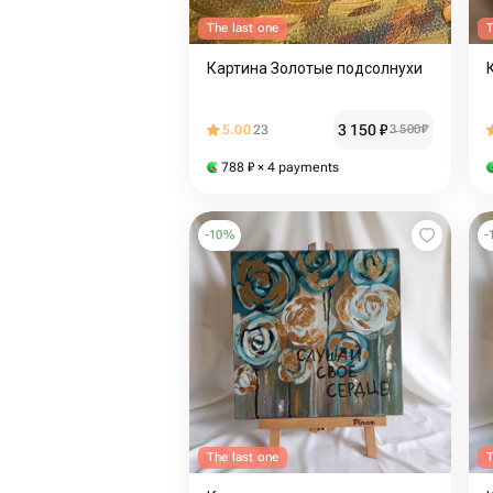
The last one
T
Картина Золотые подсолнухи
3 150
₽
5.00
23
3 500
₽
788
₽
× 4 payments
-
10
%
-
The last one
T