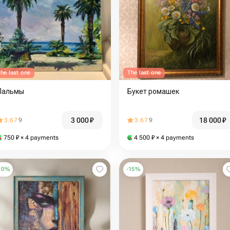
he last one
The last one
Пальмы
Букет ромашек
3 000
₽
18 000
₽
3.67
9
3.67
9
750
₽
× 4 payments
4 500
₽
× 4 payments
10
%
-
15
%