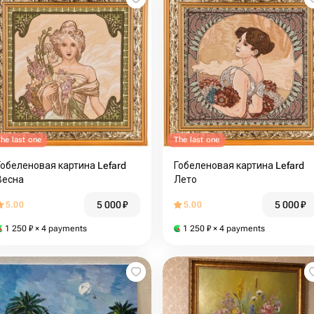
he last one
The last one
Гобеленовая картина Lefard
Гобеленовая картина Lefard
Весна
Лето
5 000
₽
5 000
₽
5.00
5.00
1 250
₽
× 4 payments
1 250
₽
× 4 payments