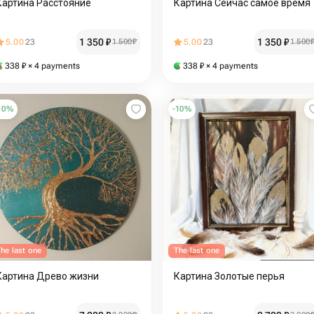
Картина Расстояние
Картина Сейчас самое время
1 350
₽
1 350
₽
5.00
23
1 500
₽
5.00
23
1 500
338
₽
× 4 payments
338
₽
× 4 payments
10
%
-
10
%
he last one
The last one
Картина Древо жизни
Картина Золотые перья