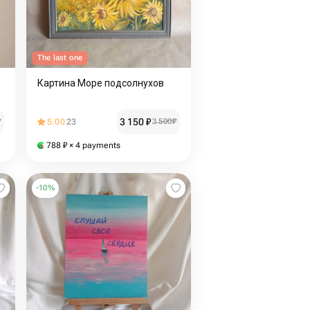
The last one
Картина Море подсолнухов
3 150
₽
₽
5.00
23
3 500
₽
788
₽
× 4 payments
-
10
%