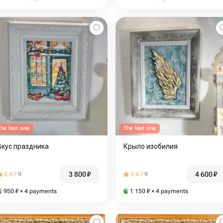
he last one
The last one
Вкус праздника
Крыло изобилия
3 800
₽
4 600
₽
3.67
9
3.67
9
950
₽
× 4 payments
1 150
₽
× 4 payments