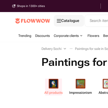
Shops in 1300+ cities
Catalogue
Search it
Trending
Discounts
Corporate clients
Flowers
Be
Delivery Sochi
Paintings for sale in S
Paintings for
All products
Impress​ionism
Abstr​