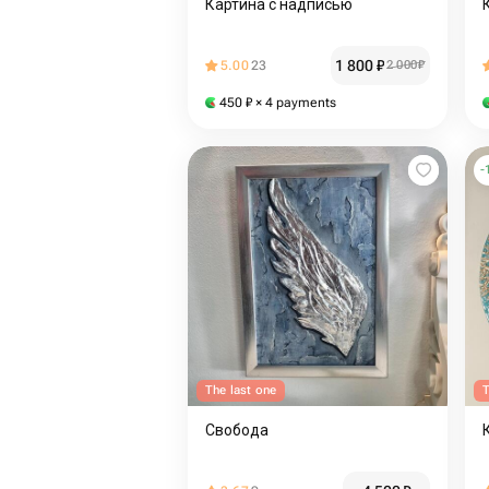
Картина с надписью
1 800
₽
5.00
23
2 000
₽
450
₽
× 4 payments
-
The last one
T
Свобода