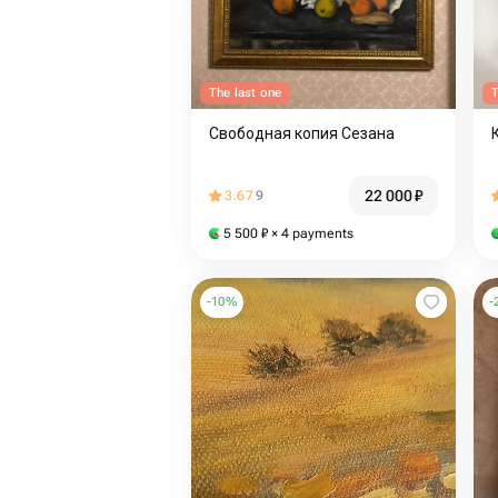
The last one
T
Свободная копия Сезана
22 000
₽
3.67
9
5 500
₽
× 4 payments
-
10
%
-