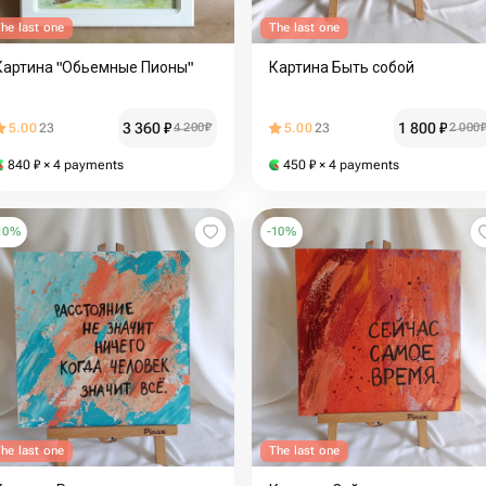
he last one
The last one
Картина "Обьемные Пионы"
Картина Быть собой
3 360
₽
1 800
₽
5.00
23
4 200
₽
5.00
23
2 000
840
₽
× 4 payments
450
₽
× 4 payments
10
%
-
10
%
he last one
The last one