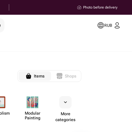
Photo before delivery
e
RUB
Items
Shops
olism
Modular
More
Painting
categories