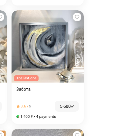
The last one
Забота
5 600
₽
3.67
9
1 400
₽
× 4 payments