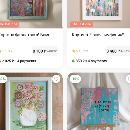
he last one
The last one
Картина Фиолетовый Вамп
Картина "Яркая симфония"
8 100
₽
3 400
₽
5.00
23
9 000
₽
5.00
23
4 000
2 025
₽
× 4 payments
850
₽
× 4 payments
20
%
-
10
%