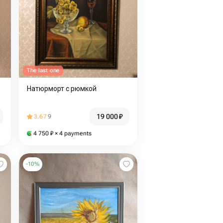
The last one
Натюрморт с рюмкой
19 000
₽
3.67
9
4 750
₽
× 4 payments
-
10
%