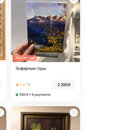
The last one
Зефирные горы
2 200
₽
3.67
9
550
₽
× 4 payments