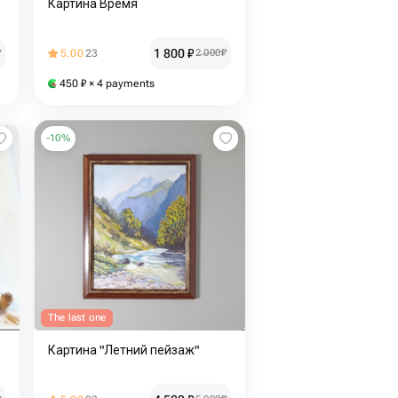
Картина Время
1 800
₽
₽
5.00
23
2 000
₽
450
₽
× 4 payments
-
10
%
The last one
Картина "Летний пейзаж"