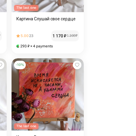
The last one
Картина Слушай свое сердце
1 170
₽
₽
5.00
23
1 300
₽
293
₽
× 4 payments
-
10
%
The last one