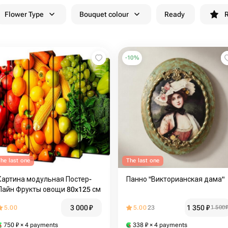
Flower Type
Bouquet colour
Ready
R
-
10
%
he last one
The last one
Картина модульная Постер-
Панно "Викторианская дама"
Лайн Фрукты овощи 80x125 см
3 000
₽
1 350
₽
5.00
5.00
23
1 500
750
₽
× 4 payments
338
₽
× 4 payments