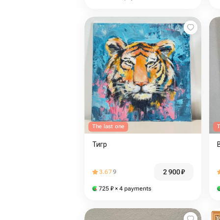
The last one
T
Тигр
2 900
₽
3.67
9
725
₽
× 4 payments