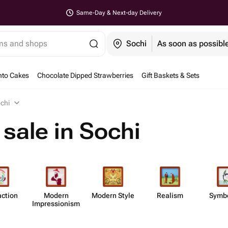
Same-Day & Next-day Delivery
ems and shops
Sochi
As soon as possibl
nto Cakes
Chocolate Dipped Strawberries
Gift Baskets & Sets
ochi
 sale in Sochi
action
Modern
Modern Style
Realism
Symb
Impress​ionism