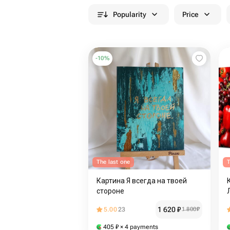
Popularity
Price
-
10
%
The last one
T
Картина Я всегда на твоей
стороне
1 620
₽
5.00
23
1 800
₽
405
₽
× 4 payments