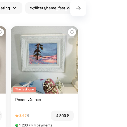
ating
cv/filters/name_fast_delivery
Discounts
The last one
Розовый закат
4 800
₽
₽
3.67
9
1 200
₽
× 4 payments