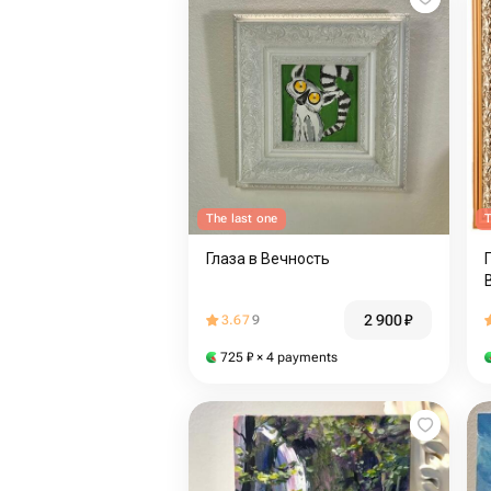
The last one
T
Глаза в Вечность
2 900
₽
3.67
9
725
₽
× 4 payments