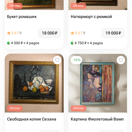
Último
Último
Букет ромашек
Натюрморт с рюмкой
18 000
₽
19 000
₽
3.67
9
3.67
9
4 500
₽
× 4 pagos
4 750
₽
× 4 pagos
-
10
%
Último
Último
Свободная копия Сезана
Картина Фиолетовый Вамп