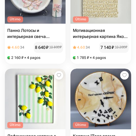
Último
Último
Панно Лотосы и
Мотивационная
интерьерная свеча
интерьерная картина Якорь
скульптурная живопись
Силы
8 640
₽
7 140
₽
4.60
34
10 800
₽
4.60
34
10 200
₽
2 160
₽
× 4 pagos
1 785
₽
× 4 pagos
Último
Último