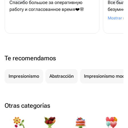
Спасибо большое за оперативную
Все было
работу и согласованное время❤️🌸
безумно 
быстрее.
Mostrar m
которая 
получилс
объемный
вообще н
Te recomendamos
Impresionismo
Abstracción
Impresionismo mode
Otras categorías