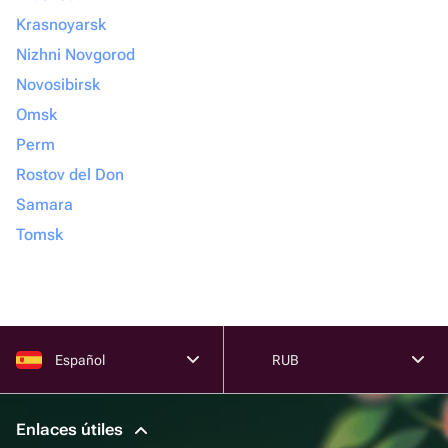
Krasnoyarsk
Nizhni Novgorod
Novosibirsk
Omsk
Perm
Rostov del Don
Samara
Tomsk
Español
RUB
Enlaces útiles