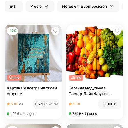
Precio
Flores en la composición
-
10
%
Último
Último
Картина Я всегда на твоей
Картина модульная
стороне
Постер-Лайн Фрукты
овощи 80x125 см
1 620
₽
3 000
₽
5.00
23
1 800
₽
5.00
405
₽
× 4 pagos
750
₽
× 4 pagos