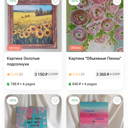
-
10
%
-
20
%
Último
Último
Картина Золотые
Картина "Обьемные Пионы"
подсолнухи
3 150
₽
3 360
₽
5.00
23
3 500
₽
5.00
23
4 200
₽
788
₽
× 4 pagos
840
₽
× 4 pagos
-
10
%
-
10
%