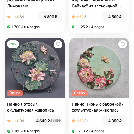
Дофаминовая картина с
Картина "Твое время-
Лимонами
Сейчас" из эпоксидной
смолы
6 800
₽
4 500
₽
4.60
34
4.60
34
1 700
₽
× 4 pagos
1 125
₽
× 4 pagos
-
20
%
Último
Último
Панно Лотосы \
Панно Пионы с бабочкой /
скульптурная живопись
скульптурная живопись
4 640
₽
4 850
₽
4.60
34
5 800
₽
4.60
34
1 160
₽
× 4 pagos
1 213
₽
× 4 pagos