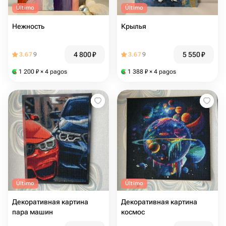
Último
Último
Нежность
Крылья
4 800
₽
5 550
₽
3.67
9
3.67
9
1 200
₽
× 4 pagos
1 388
₽
× 4 pagos
Último
Último
Декоративная картина
Декоративная картина
пара машин
космос