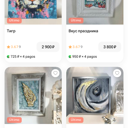
Último
Último
Тигр
Вкус праздника
2 900
₽
3 800
₽
3.67
9
3.67
9
725
₽
× 4 pagos
950
₽
× 4 pagos
Último
Último