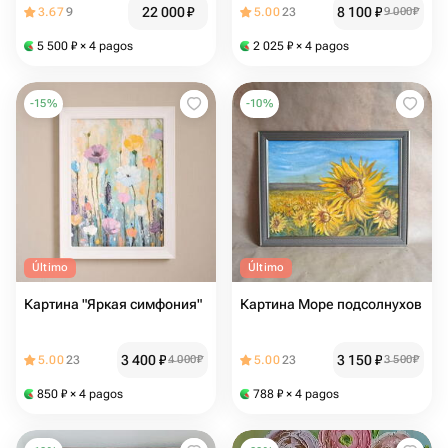
22 000
₽
8 100
₽
3.67
9
5.00
23
9 000
₽
5 500
₽
× 4 pagos
2 025
₽
× 4 pagos
-
15
%
-
10
%
Último
Último
Картина "Яркая симфония"
Картина Море подсолнухов
3 400
₽
3 150
₽
5.00
23
4 000
₽
5.00
23
3 500
₽
850
₽
× 4 pagos
788
₽
× 4 pagos