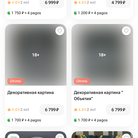
6 999
₽
4 799
₽
4.89
2 mil
4.89
2 mil
1 750
₽
× 4 pagos
1 200
₽
× 4 pagos
Último
Último
Декоративная картина
Декоративная картина "
Объятия"
6 799
₽
6 799
₽
4.89
2 mil
4.89
2 mil
1 700
₽
× 4 pagos
1 700
₽
× 4 pagos
-
20
%