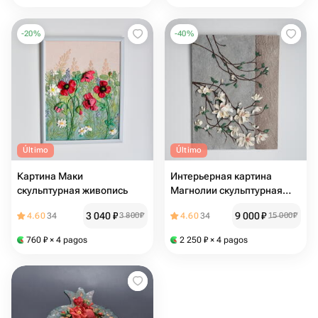
-
20
%
-
40
%
Último
Último
Картина Маки
Интерьерная картина
скульптурная живопись
Магнолии скульптурная
живопись
3 040
₽
9 000
₽
4.60
34
3 800
₽
4.60
34
15 000
₽
760
₽
× 4 pagos
2 250
₽
× 4 pagos