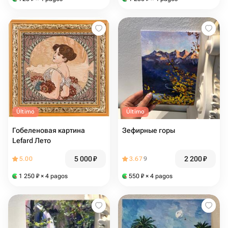
Último
Último
Гобеленовая картина
Зефирные горы
Lefard Лето
5 000
₽
2 200
₽
5.00
3.67
9
1 250
₽
× 4 pagos
550
₽
× 4 pagos