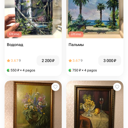
Último
Último
Водопад
Пальмы
2 200
₽
3 000
₽
3.67
9
3.67
9
550
₽
× 4 pagos
750
₽
× 4 pagos