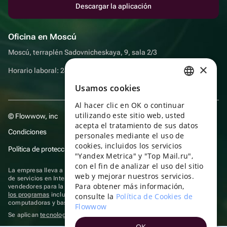
Descargar la aplicación
Oficina en Moscú
Moscú, terraplén Sadovnicheskaya, 9, sala 2/3
×
Horario laboral: 24 horas
Usamos cookies
RUSSIAN
Al hacer clic en OK o continuar
ENGLISH
utilizando este sitio web, usted
© Flowwow, inc
UKRAINIAN
acepta el tratamiento de sus datos
Condiciones
personales mediante el uso de
PORTUGUESE
cookies, incluidos los servicios
Política de protección y privacidad de datos
"Yandex Metrica" y "Top Mail.ru",
SPANISH
con el fin de analizar el uso del sitio
La empresa lleva a cabo su actividad en el ámbito de las TI: prestación
web y mejorar nuestros servicios.
HUNGARIAN
de servicios en Internet para la publicación de ofertas (anuncios) de
Para obtener más información,
vendedores para la venta de artículos. Acceder a la
información sobre
ITALIAN
los programas
incluidos en el registro de programas rusos para
consulte la
Política de Cookies de
computadoras y bases de datos.
Flowwow
FRENCH
Se aplican
tecnologías de recomendación
OK