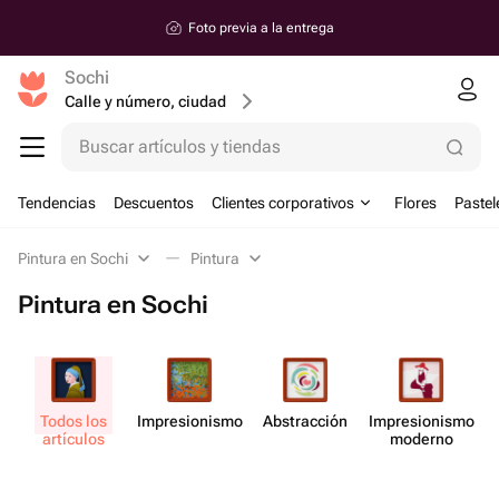
Foto previa a la entrega
Sochi
Calle y número, ciudad
Buscar artículos y tiendas
Tendencias
Descuentos
Clientes corporativos
Flores
Pastel
Pintura en Sochi
Pintura
Pintura en Sochi
Todos los
Impresi​onismo
Abstr​acción
Impresi​onismo
artículos
moderno