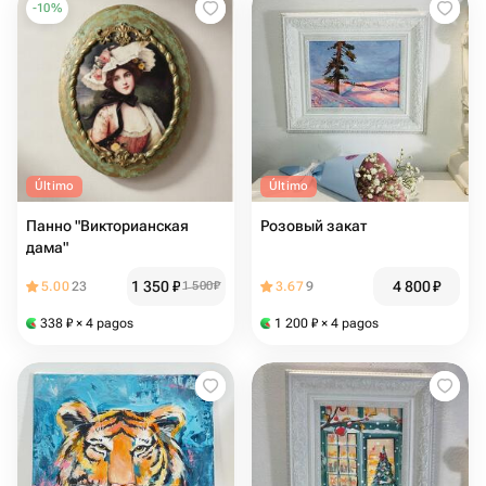
-
10
%
Último
Último
Панно "Викторианская
Розовый закат
дама"
1 350
₽
4 800
₽
5.00
23
1 500
₽
3.67
9
338
₽
× 4 pagos
1 200
₽
× 4 pagos