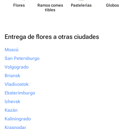
Flores
Ramos comes​
Paste​lerías
Globos
tibles
Entrega de flores a otras ciudades
Moscú
San Petersburgo
Volgogrado
Briansk
Vladivostok
Ekaterimburgo
Izhevsk
Kazán
Kaliningrado
Krasnodar