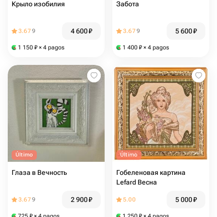
Крыло изобилия
Забота
4 600
₽
5 600
₽
3.67
9
3.67
9
1 150
₽
× 4 pagos
1 400
₽
× 4 pagos
Último
Último
Глаза в Вечность
Гобеленовая картина
Lefard Весна
2 900
₽
5 000
₽
3.67
9
5.00
725
₽
× 4 pagos
1 250
₽
× 4 pagos