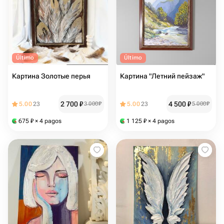
Último
Último
Картина Золотые перья
Картина "Летний пейзаж"
2 700
₽
4 500
₽
5.00
23
3 000
₽
5.00
23
5 000
₽
675
₽
× 4 pagos
1 125
₽
× 4 pagos