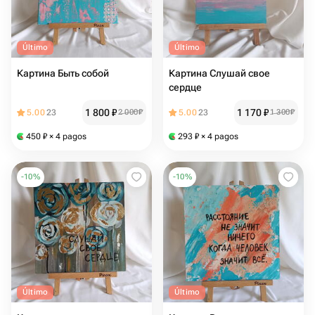
Último
Último
Картина Быть собой
Картина Слушай свое
сердце
1 800
₽
1 170
₽
5.00
23
2 000
₽
5.00
23
1 300
₽
450
₽
× 4 pagos
293
₽
× 4 pagos
-
10
%
-
10
%
Último
Último