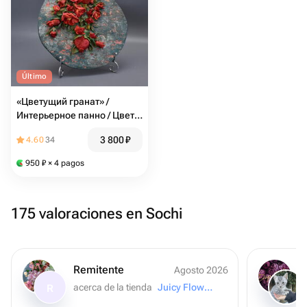
Último
«Цветущий гранат» /
Интерьерное панно / Цветы
граната/скульптурная
3 800
₽
4.60
34
живопись
950
₽
× 4 pagos
175 valoraciones en Sochi
Remitente
Agosto 2026
acerca de la tienda
Juicy Flowers
R