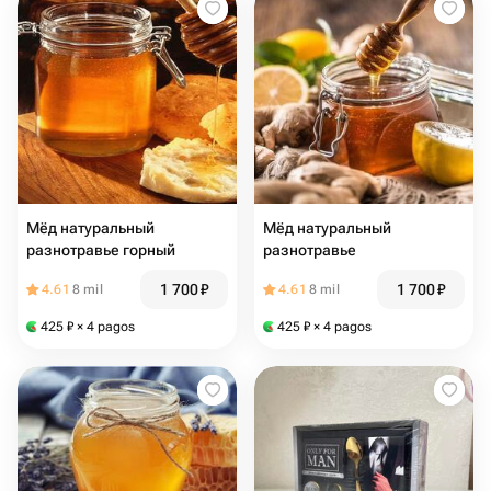
Мёд натуральный
Мёд натуральный
разнотравье горный
разнотравье
1 700
₽
1 700
₽
4.61
8 mil
4.61
8 mil
425
₽
× 4 pagos
425
₽
× 4 pagos