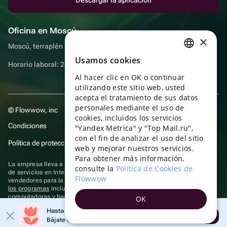
Oficina en Moscú
×
Moscú, terraplén Sadovnicheskaya, 9, sala 2/3
Usamos cookies
RUSSIAN
Horario laboral: 24 horas
Al hacer clic en OK o continuar
ENGLISH
utilizando este sitio web, usted
UKRAINIAN
acepta el tratamiento de sus datos
personales mediante el uso de
© Flowwow, inc
PORTUGUESE
cookies, incluidos los servicios
Condiciones
"Yandex Metrica" y "Top Mail.ru",
SPANISH
con el fin de analizar el uso del sitio
Política de protección y privacidad de datos
web y mejorar nuestros servicios.
HUNGARIAN
Para obtener más información,
La empresa lleva a cabo su actividad en el ámbito de las TI: prestación
ITALIAN
consulte la
Política de Cookies de
de servicios en Internet para la publicación de ofertas (anuncios) de
Flowwow
vendedores para la venta de artículos. Acceder a la
información sobre
FRENCH
los programas
incluidos en el registro de programas rusos para
computadoras y bases de datos.
OK
TURKISH
Se aplican
tecnologías de recomendación
Hasta un 10% de descuento en el primer pedido
Abrir
GERMAN
Bájate la aplicación y obtén tu código