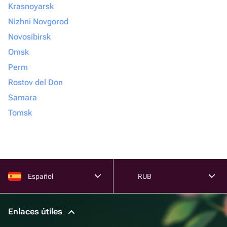
Krasnoyarsk
Nizhni Novgorod
Novosibirsk
Omsk
Perm
Rostov del Don
Samara
Tomsk
Español
RUB
Enlaces útiles