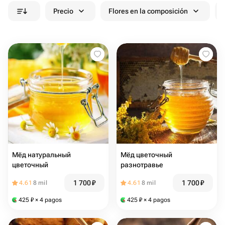
Precio
Flores en la composición
Мёд натуральный
Мёд цветочный
цветочный
разнотравье
1 700
₽
1 700
₽
4.61
8 mil
4.61
8 mil
425
₽
× 4 pagos
425
₽
× 4 pagos