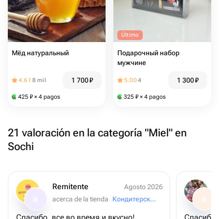
Último
Мёд натуральный
Подарочный набор
мужчине
1 700
₽
1 300
₽
4.61
8 mil
5.00
4
425
₽
× 4 pagos
325
₽
× 4 pagos
21 valoración en la categoría "Miel" en
Sochi
Remitente
Agosto 2026
acerca de la tienda
Кондитерская "Муссовые Бенто Торты"
R
R
Спасибо, все во время и вкусно!
Спасибо 