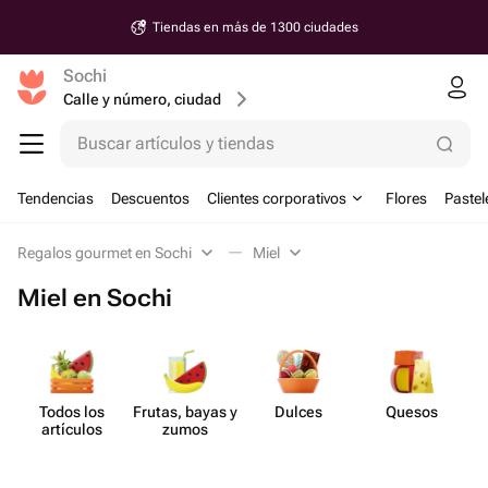
Tiendas en más de 1300 ciudades
Sochi
Calle y número, ciudad
Buscar artículos y tiendas
Tendencias
Descuentos
Clientes corporativos
Flores
Pastel
Regalos gourmet en Sochi
Miel
Miel en Sochi
Todos los
Frutas, bayas y
Dulces
Quesos
artículos
zumos