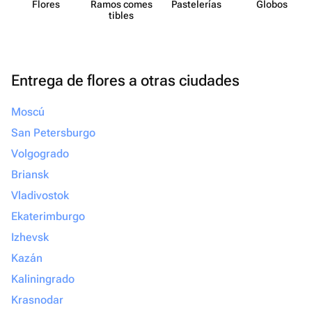
Flores
Ramos comes​
Paste​lerías
Globos
tibles
Entrega de flores a otras ciudades
Moscú
San Petersburgo
Volgogrado
Briansk
Vladivostok
Ekaterimburgo
Izhevsk
Kazán
Kaliningrado
Krasnodar