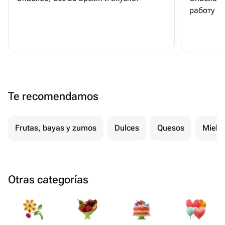
работу и
Te recomendamos
Frutas, bayas y zumos
Dulces
Quesos
Miel
Otras categorías