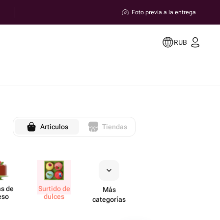
Foto previa a la entrega
RUB
Artículos
Tiendas
as de
Surtido de
Más
eso
dulces
categorías