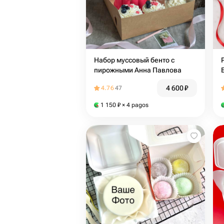
Набор муссовый бенто с
пирожными Анна Павлова
4 600
₽
4.76
47
1 150
₽
× 4 pagos