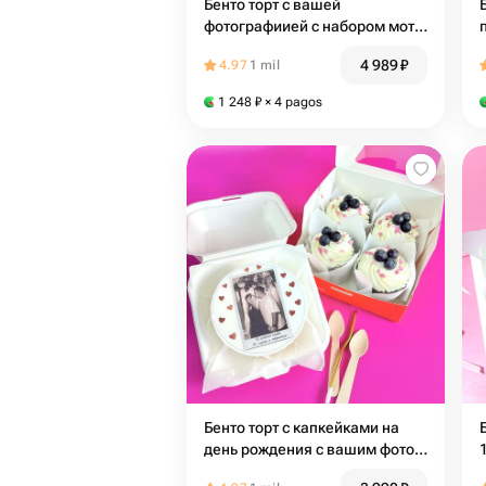
Бенто торт с вашей
фотографиией с набором моти
9 шт на день рождения 91
4 989
₽
4.97
1 mil
1 248
₽
× 4 pagos
Бенто торт с капкейками на
день рождения с вашим фото
56