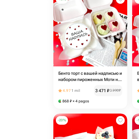
Бенто торт с вашей надписью и
набором пироженных Моти на
день рождения
3 471
₽
4.97
1 mil
3 990
₽
868
₽
× 4 pagos
-
20
%
-