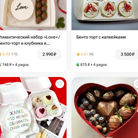
Романтический набор «Love» /
Бенто торт с капкейками
Бенто-торт и клубника в
шоколаде
2 990
₽
3 500
₽
4.98
170
4.81
96
748
₽
× 4 pagos
875
₽
× 4 pagos