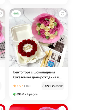
-
10
%
с
Бенто торт с шоколадным
букетом на день рождения и
малиновым венком
3 591
₽
₽
4.97
1 mil
3 990
₽
898
₽
× 4 pagos