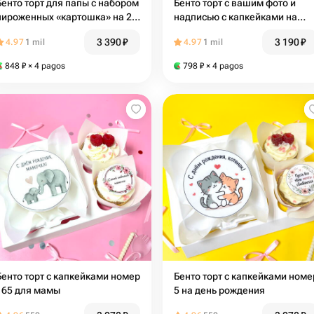
Бенто торт для папы с набором
Бенто торт с вашим фото и
пироженных «картошка» на 23
надписью с капкейками на
февраля
день рождения 12
3 390
₽
3 190
₽
4.97
1 mil
4.97
1 mil
848
₽
× 4 pagos
798
₽
× 4 pagos
Бенто торт с капкейками номер
Бенто торт с капкейками номе
165 для мамы
5 на день рождения