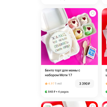
Бенто торт для мамы с
набором Моти 17
3 390
₽
4.97
1 mil
848
₽
× 4 pagos
-
13
%
-