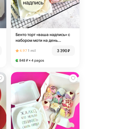
Бенто торт «ваша надпись» с
набором моти на день
рождения 51
3 390
₽
4.97
1 mil
848
₽
× 4 pagos