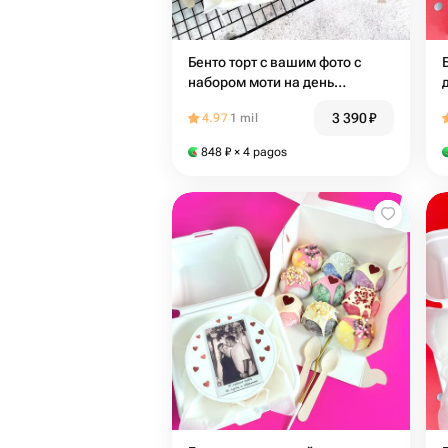
Бенто торт с вашим фото с
набором моти на день
рождения 50
3 390
₽
4.97
1 mil
848
₽
× 4 pagos