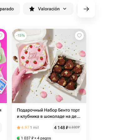
eparado
Valoración
cv/filters/name_fast_delivery
-
15
%
м
Подарочный Набор Бенто торт
и клубника в шоколаде на день
рождения
4 148
₽
4.97
1 mil
4 880
₽
1 037
₽
× 4 pagos