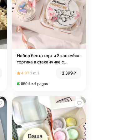
Набор бенто торт и 2 капкейка-
тортика в стаканчике с
бабочками для мамы, жены,
3 399
₽
4.97
1 mil
крёстной мамы, на день
рождения, день матери
850
₽
× 4 pagos