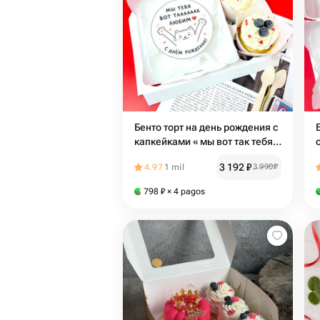
Бенто торт на день рождения с
капкейками « мы вот так тебя
любим»
3 192
₽
4.97
1 mil
3 990
₽
798
₽
× 4 pagos