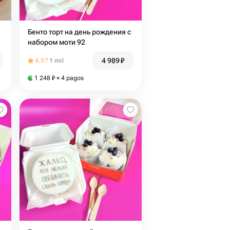
Бенто торт на день рождения с
набором моти 92
4 989
₽
4.97
1 mil
1 248
₽
× 4 pagos