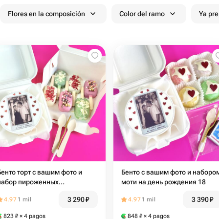
Flores en la composición
Color del ramo
Ya pr
Бенто торт с вашим фото и
Бенто с вашим фото и наборо
набор пироженных
моти на день рождения 18
«картошка» на день рождения
3 290
₽
3 390
₽
4.97
1 mil
4.97
1 mil
16
823
₽
× 4 pagos
848
₽
× 4 pagos