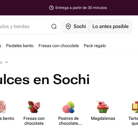
Entrega a partir de 30 minutos
ulos y tiendas
Sochi
Lo antes posible
s
Pasteles bento
Fresas con chocolate
Pack regalo
es
ulces en Sochi
s bento
Fresas con
Postres de
Magd​alenas
Tart
chocolate
chocolate
qu
moldeado