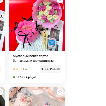
с
Муссовый бенто торт с
бантиками и шоколадным
букетом на день рождения
3 506
₽
₽
4.97
1 mil
3 690
₽
877
₽
× 4 pagos