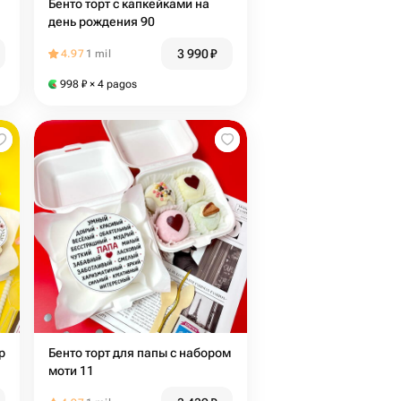
Бенто торт с капкейками на
день рождения 90
3 990
₽
4.97
1 mil
998
₽
× 4 pagos
р
Бенто торт для папы с набором
моти 11