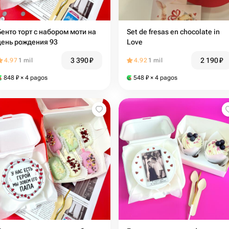
Бенто торт с набором моти на
Set de fresas en chocolate in
день рождения 93
Love
3 390
₽
2 190
₽
4.97
1 mil
4.92
1 mil
848
₽
× 4 pagos
548
₽
× 4 pagos