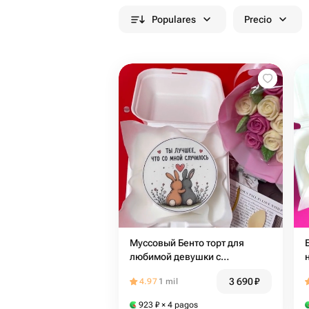
Populares
Precio
Муссовый Бенто торт для
любимой девушки с
шоколадным букетом 2
3 690
₽
4.97
1 mil
923
₽
× 4 pagos