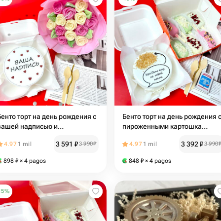
Бенто торт на день рождения с
Бенто торт на день рождения 
вашей надписью и
пироженными картошка
шоколадным букетом
«песочек»
3 591
₽
3 392
₽
4.97
1 mil
3 990
₽
4.97
1 mil
3 990
898
₽
× 4 pagos
848
₽
× 4 pagos
15
%