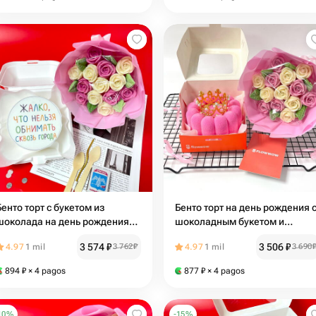
Бенто торт с букетом из
Бенто торт на день рождения 
шоколада на день рождения
шоколадным букетом и
131а
короной
3 574
₽
3 506
₽
4.97
1 mil
3 762
₽
4.97
1 mil
3 690
894
₽
× 4 pagos
877
₽
× 4 pagos
10
%
-
15
%