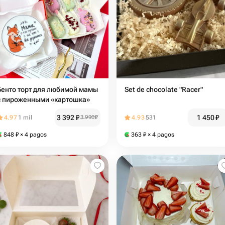
Бенто торт для любимой мамы
Set de chocolate "Racer"
с пироженными «картошка»
3 392
₽
1 450
₽
4.97
1 mil
3 990
₽
4.93
531
848
₽
× 4 pagos
363
₽
× 4 pagos