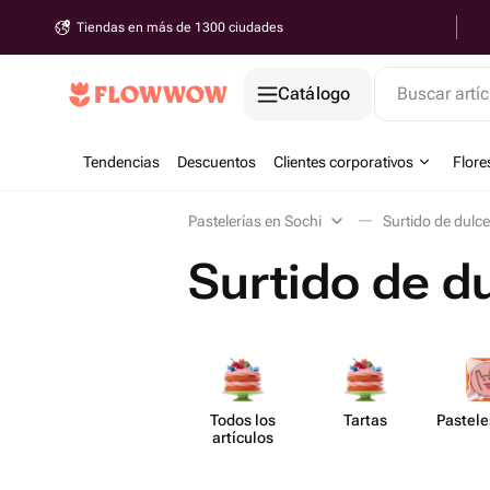
Tiendas en más de 1300 ciudades
Catálogo
Buscar artíc
Tendencias
Descuentos
Clientes corporativos
Flore
Pastelerías en Sochi
Surtido de dulc
Surtido de d
Todos los
Tartas
Pastele
artículos