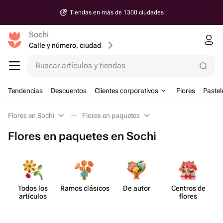
Tiendas en más de 1300 ciudades
Sochi
Calle y número, ciudad
Buscar artículos y tiendas
Tendencias
Descuentos
Clientes corporativos
Flores
Pastel
Flores en Sochi
Flores en paquetes
Flores en paquetes en Sochi
Todos los
Ramos clásicos
De autor
Centros de
artículos
flores