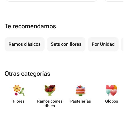
Te recomendamos
Ramos clásicos
Sets con flores
Por Unidad
F
Otras categorías
Flores
Ramos comes​
Paste​lerías
Globos
tibles