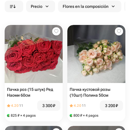
Precio
Flores en la composición
Пачка роз (15 штук) Ред
Пачка кустовой розы
Наоми 60см
(10шт) Полина 50см
3 300
₽
3 200
₽
4.20
11
4.20
11
825
₽
× 4 pagos
800
₽
× 4 pagos