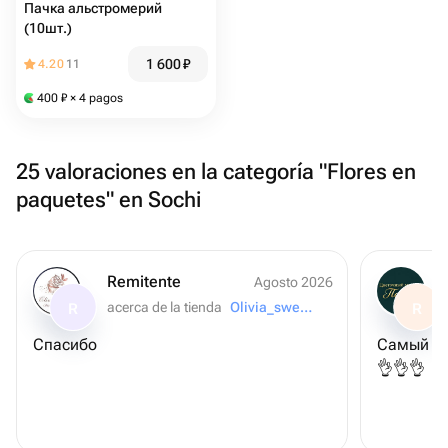
Пачка альстромерий
(10шт.)
1 600
₽
4.20
11
400
₽
× 4 pagos
25 valoraciones en la categoría "Flores en
paquetes" en Sochi
Remitente
Agosto 2026
acerca de la tienda
Olivia_sweets__
R
R
Спасибо
Самый лу
👌👌👌