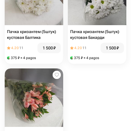
Пачка хризантем (5штук)
Пачка хризантем (5штук)
кустовая Балтика
кустовая Бакарди
1 500
₽
1 500
₽
4.20
11
4.20
11
375
₽
× 4 pagos
375
₽
× 4 pagos