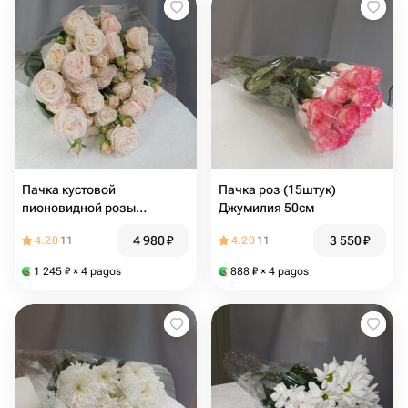
Пачка кустовой
Пачка роз (15штук)
пионовидной розы
Джумилия 50см
(10штук) Бомбастик 40см
4 980
₽
3 550
₽
4.20
11
4.20
11
1 245
₽
× 4 pagos
888
₽
× 4 pagos