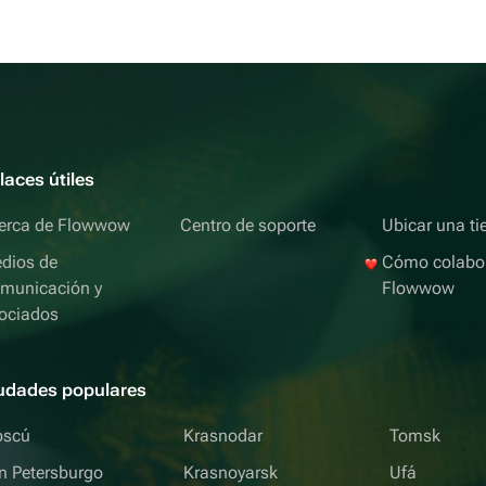
laces útiles
erca de Flowwow
Centro de soporte
Ubicar una ti
dios de
Cómo colabo
municación y
Flowwow
ociados
udades populares
scú
Krasnodar
Tomsk
n Petersburgo
Krasnoyarsk
Ufá