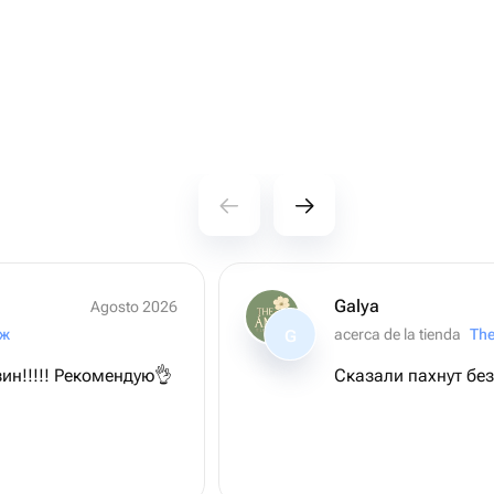
Galya
Agosto 2026
иж
acerca de la tienda
Th
G
н!!!!! Рекомендую👌
Сказали пахнут бе