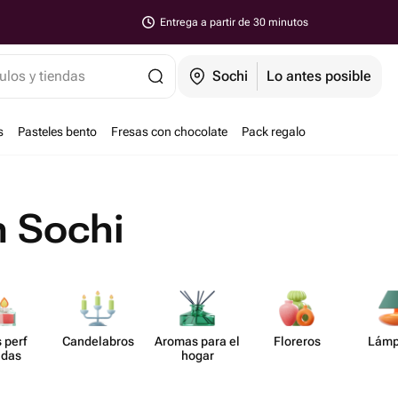
Entrega a partir de 30 minutos
ulos y tiendas
Sochi
Lo antes posible
s
Pasteles bento
Fresas con chocolate
Pack regalo
n Sochi
 perf​
Cande​labros
Aromas para el
Floreros
Lámp
das
hogar