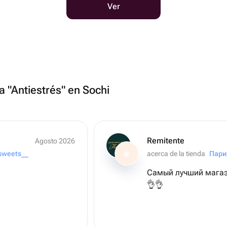
Ver
a "Antiestrés" en Sochi
Remitente
Agosto 2026
_sweets__
acerca de la tienda
Пар
R
Самый лучший магази
👌👌