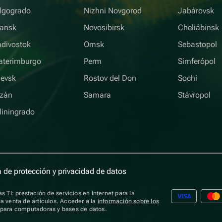
lgogrado
Nizhni Novgorod
Jabárovsk
iansk
Novosibirsk
Cheliábinsk
adivostok
Omsk
Sebastopol
aterimburgo
Perm
Simferópol
hevsk
Rostov del Don
Sochi
zán
Samara
Stávropol
liningrado
a de protección y privacidad de datos
s TI: prestación de servicios en Internet para la
a venta de artículos. Acceder a la
información sobre los
s para computadoras y bases de datos.