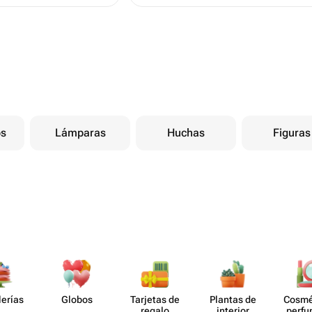
os
Lámparas
Huchas
Figuras
lerías
Globos
Tarjetas de
Plantas de
Cosmé
regalo
interior
perf​