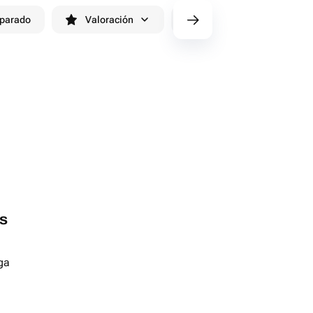
eparado
Valoración
cv/filters/name_fast_delivery
s
ga