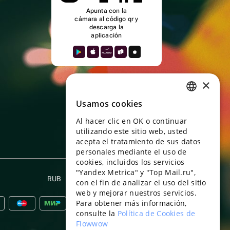
Apunta con la
cámara al código qr y
descarga la
aplicación
×
Usamos cookies
RUSSIAN
Al hacer clic en OK o continuar
ENGLISH
utilizando este sitio web, usted
UKRAINIAN
acepta el tratamiento de sus datos
personales mediante el uso de
PORTUGUESE
cookies, incluidos los servicios
"Yandex Metrica" y "Top Mail.ru",
SPANISH
RUB
Español
con el fin de analizar el uso del sitio
web y mejorar nuestros servicios.
HUNGARIAN
Para obtener más información,
ITALIAN
consulte la
Política de Cookies de
Flowwow
FRENCH