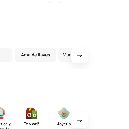
Ama de llaves
Murales de pared
Topia
tica y
Té y café
Joyería
Regalos
Deco​
umería
gourmet