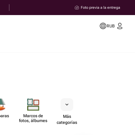
Foto previa a la entrega
RUB
aras
Marcos de
Más
fotos, álbumes
categorías