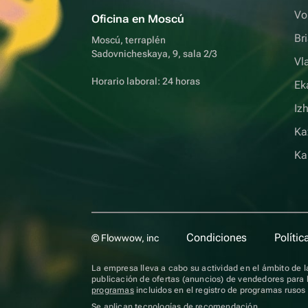
Vo
Oficina en Moscú
Br
Moscú, terraplén
Sadovnicheskaya, 9, sala 2/3
Vl
Horario laboral: 24 horas
Ek
Iz
Ka
Ka
Condiciones
Polític
© Flowwow, inc
La empresa lleva a cabo su actividad en el ámbito de la
publicación de ofertas (anuncios) de vendedores para l
programas
incluidos en el registro de programas ruso
Se aplican
tecnologías de recomendación