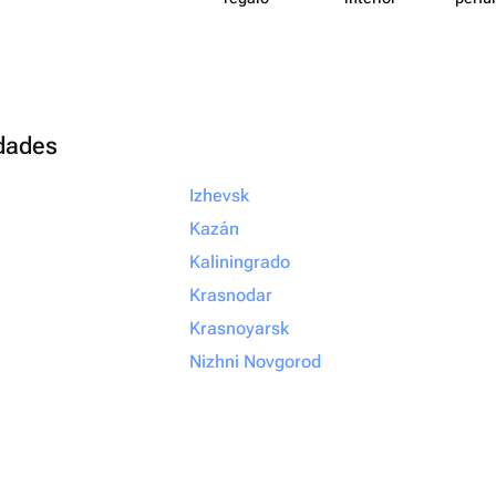
udades
Izhevsk
Kazán
Kaliningrado
Krasnodar
Krasnoyarsk
Nizhni Novgorod