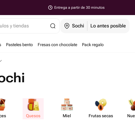
Entrega a partir de 30 minutos
ulos y tiendas
Sochi
Lo antes posible
s
Pasteles bento
Fresas con chocolate
Pack regalo
ochi
ces
Quesos
Miel
Frutas secas
Nue