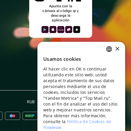
Apunta con la
cámara al código qr y
descarga la
aplicación
×
Usamos cookies
RUSSIAN
Al hacer clic en OK o continuar
ENGLISH
utilizando este sitio web, usted
UKRAINIAN
acepta el tratamiento de sus datos
personales mediante el uso de
PORTUGUESE
cookies, incluidos los servicios
"Yandex Metrica" y "Top Mail.ru",
SPANISH
RUB
Español
con el fin de analizar el uso del sitio
web y mejorar nuestros servicios.
HUNGARIAN
Para obtener más información,
ITALIAN
consulte la
Política de Cookies de
Flowwow
FRENCH