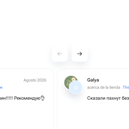
Galya
Agosto 2026
иж
acerca de la tienda
Th
G
н!!!!! Рекомендую👌
Сказали пахнут бе