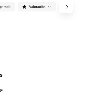
eparado
Valoración
cv/filters/name_fast_delivery
s
ga