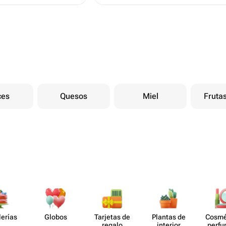
ces
Quesos
Miel
Fruta
lerías
Globos
Tarjetas de
Plantas de
Cosmé
regalo
interior
perf​