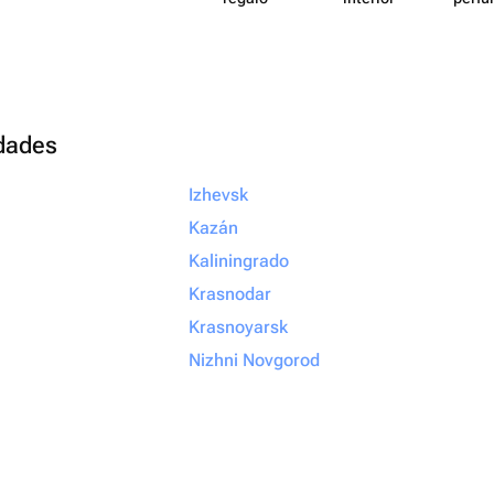
udades
Izhevsk
Kazán
Kaliningrado
Krasnodar
Krasnoyarsk
Nizhni Novgorod