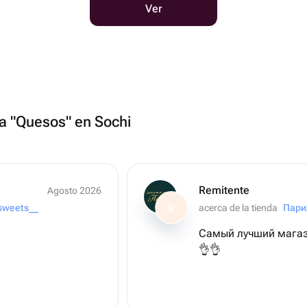
Ver
ía "Quesos" en Sochi
Remitente
Agosto 2026
_sweets__
acerca de la tienda
Пар
R
Самый лучший магази
👌👌