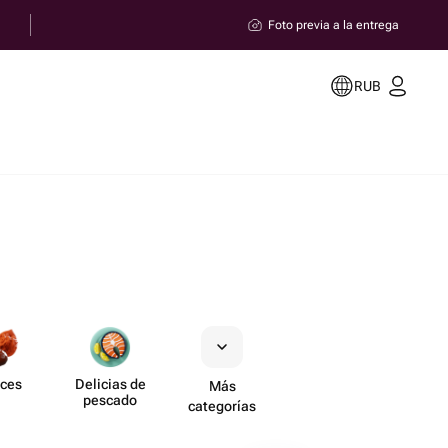
Foto previa a la entrega
RUB
ces
Delicias de
Más
pescado
categorías