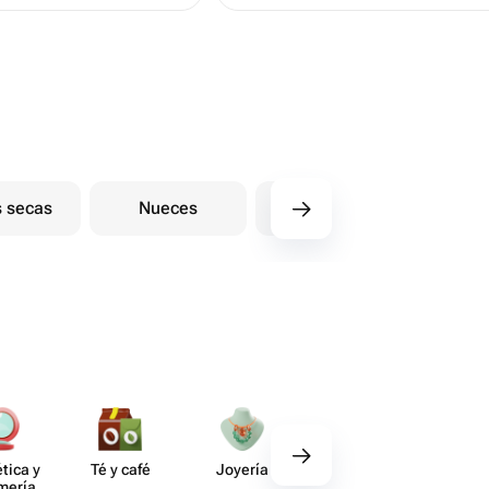
s secas
Nueces
Delicias de pescado
De
tica y
Té y café
Joyería
Regalos
Deco​
umería
gourmet