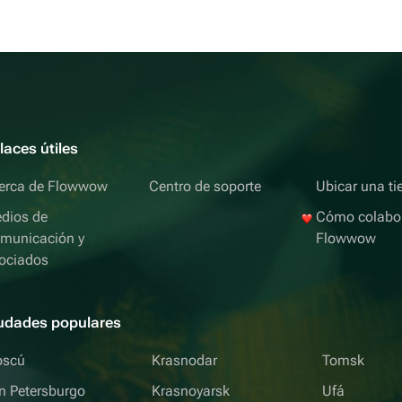
laces útiles
erca de Flowwow
Centro de soporte
Ubicar una ti
dios de
Cómo colabo
municación y
Flowwow
ociados
udades populares
scú
Krasnodar
Tomsk
n Petersburgo
Krasnoyarsk
Ufá