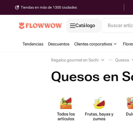
Tiendas en más de 1300 ciudades
Catálogo
Buscar artíc
Tendencias
Descuentos
Clientes corporativos
Flore
Regalos gourmet en Sochi
Quesos
Quesos en S
Todos los
Frutas, bayas y
Dul
artículos
zumos