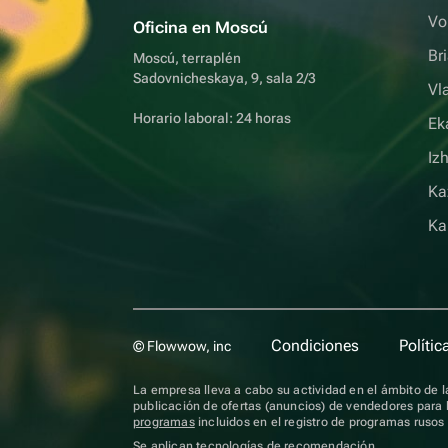
Vo
Oficina en Moscú
Br
Moscú, terraplén
Sadovnicheskaya, 9, sala 2/3
Vl
Horario laboral: 24 horas
Ek
Iz
Ka
Ka
Condiciones
Polític
© Flowwow, inc
La empresa lleva a cabo su actividad en el ámbito de la
publicación de ofertas (anuncios) de vendedores para l
programas
incluidos en el registro de programas ruso
Se aplican
tecnologías de recomendación