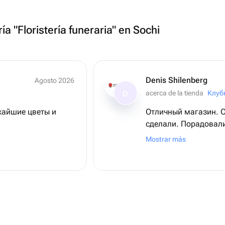
ía "Floristería funeraria" en Sochi
Denis Shilenberg
Agosto 2026
acerca de la tienda
D
жайшие цветы и
Отличный магазин. Оперативно все
сделали. Порадовали получателя)))
Спасибо вам, за ваш
Mostrar más
Процветания вам и л