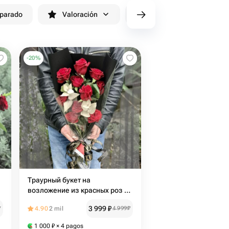
eparado
Valoración
cv/filters/name_fast_delivery
-
20
%
Траурный букет на
возложение из красных роз и
эвкалипта
3 999
₽
₽
4.90
2 mil
4 999
₽
1 000
₽
× 4 pagos