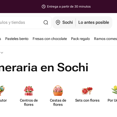
Entrega a partir de 30 minutos
ulos y tiendas
Sochi
Lo antes posible
s
Pasteles bento
Fresas con chocolate
Pack regalo
Ramos comest
uneraria en Sochi
utor
Centros de
Cestas de
Sets con flores
Por U
flores
flores