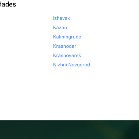
udades
Izhevsk
Kazán
Kaliningrado
Krasnodar
Krasnoyarsk
Nizhni Novgorod