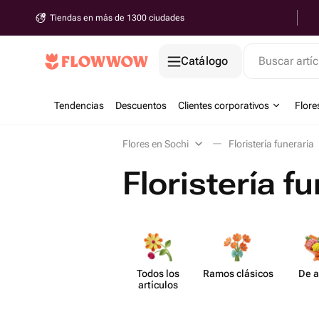
Tiendas en más de 1300 ciudades
Catálogo
Buscar artíc
Tendencias
Descuentos
Clientes corporativos
Flore
Flores en Sochi
Floristería funeraria
Floristería f
Todos los
Ramos clásicos
De a
artículos