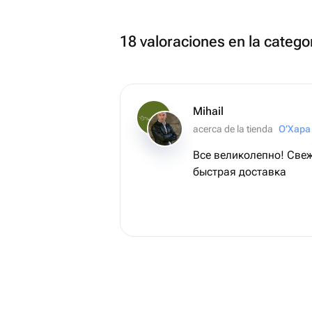
18 valoraciones en la categor
Mihail
acerca de la tienda
О’Хара
Все великолепно! Све
быстрая доставка