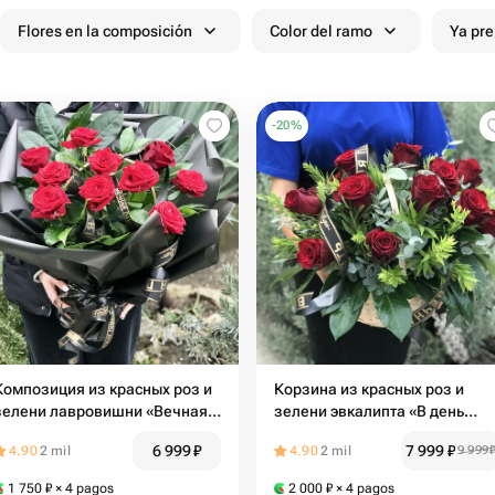
Flores en la composición
Color del ramo
Ya pr
-
20
%
Композиция из красных роз и
Корзина из красных роз и
зелени лавровишни «Вечная
зелени эвкалипта «В день
память»
траура»
6 999
₽
7 999
₽
4.90
2 mil
4.90
2 mil
9 999
1 750
₽
× 4 pagos
2 000
₽
× 4 pagos