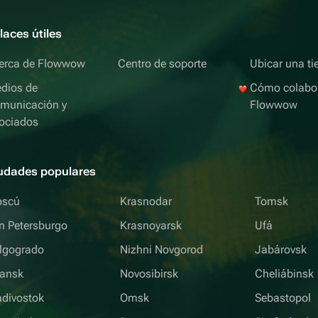
laces útiles
erca de Flowwow
Centro de soporte
Ubicar una ti
dios de
Cómo colabo
municación y
Flowwow
ociados
udades populares
scú
Krasnodar
Tomsk
n Petersburgo
Krasnoyarsk
Ufá
lgogrado
Nizhni Novgorod
Jabárovsk
iansk
Novosibirsk
Cheliábinsk
adivostok
Omsk
Sebastopol