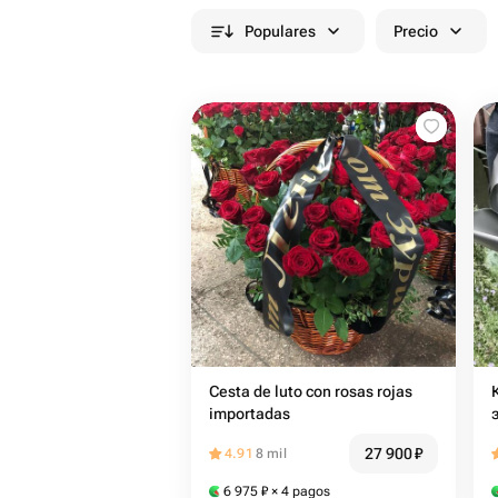
Populares
Precio
Cesta de luto con rosas rojas
importadas
27 900
₽
4.91
8 mil
6 975
₽
× 4 pagos