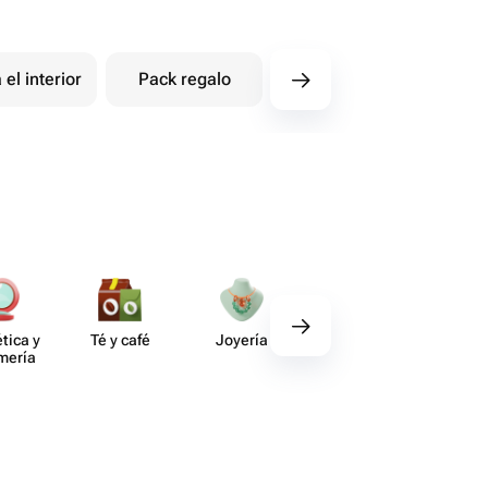
 el interior
Pack regalo
Flores de jabón
tica y
Té y café
Joyería
Regalos
Deco​
umería
gourmet