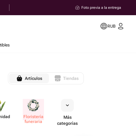
Foto previa a la entrega
RUB
ibles
Artículos
Tiendas
nidad
Flori​stería
Más
funeraria
categorías