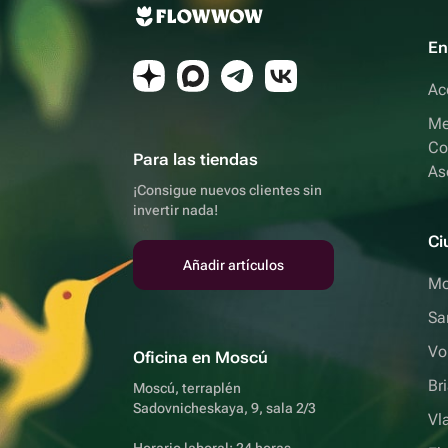
En
Ac
Me
Co
Para las tiendas
As
¡Consigue nuevos clientes sin
invertir nada!
Ci
Añadir artículos
Mo
Sa
Vo
Oficina en Moscú
Br
Moscú, terraplén
Sadovnicheskaya, 9, sala 2/3
Vl