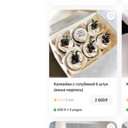
Капкейки с голубикой 6 штук
(ваша надпись)
2 600
₽
4.87
2 mil
650
₽
× 4 pagos