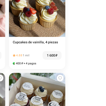
Cupcakes de vainilla, 4 piezas
,
1 600
₽
4.88
1 mil
ы
400
₽
× 4 pagos