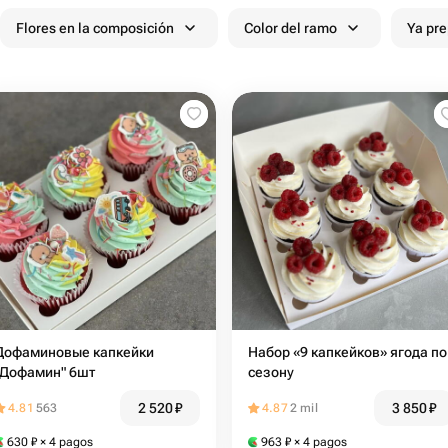
Flores en la composición
Color del ramo
Ya pr
Дофаминовые капкейки
Набор «9 капкейков» ягода по
"Дофамин" 6шт
сезону
2 520
₽
3 850
₽
4.81
563
4.87
2 mil
630
₽
× 4 pagos
963
₽
× 4 pagos