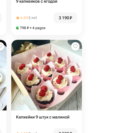
9 капкейков с ягодой
3 190
₽
4.89
2 mil
798
₽
× 4 pagos
Капкейки 9 штук с малиной