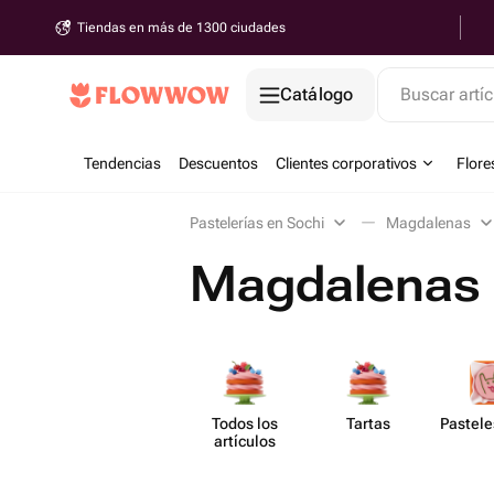
Tiendas en más de 1300 ciudades
Catálogo
Buscar artíc
Tendencias
Descuentos
Clientes corporativos
Flore
Pastelerías en Sochi
Magdalenas
Magdalenas 
Todos los
Tartas
Pastele
artículos