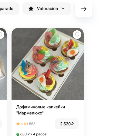
eparado
Valoración
cv/filters/name_fast_delivery
Дофаминовые капкейки
"Мармелюкс"
2 520
₽
4.81
563
630
₽
× 4 pagos