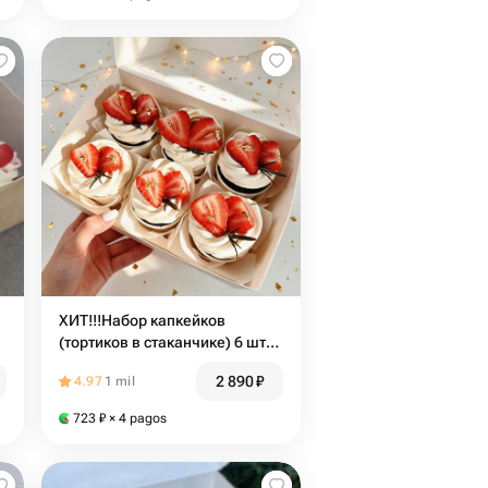
ХИТ!!!Набор капкейков
(тортиков в стаканчике) 6 шт
на день рождения,в
2 890
₽
4.97
1 mil
подарок,маме ,сестре ,
коллеге , подруге,мужу,
723
₽
× 4 pagos
парню, папе