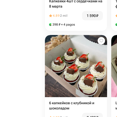
Капкейки 4шт с сердечками на
8 марта
1 590
₽
4.89
2 mil
398
₽
× 4 pagos
6 капкейков с клубникой и
шоколадом