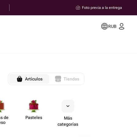
Foto previa a la entrega
RUB
Artículos
Tiendas
as de
Pasteles
Más
eso
categorías