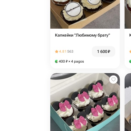
Капкейки "Любимому брату"
1 600
₽
4.81
563
400
₽
× 4 pagos