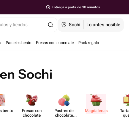
Entrega a partir de 30 minutos
ulos y tiendas
Sochi
Lo antes posible
s
Pasteles bento
Fresas con chocolate
Pack regalo
en Sochi
s bento
Fresas con
Postres de
Magd​alenas
Tart
chocolate
chocolate
qu
moldeado