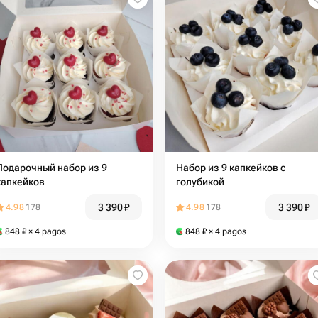
Подарочный набор из 9
Набор из 9 капкейков с
капкейков
голубикой
3 390
₽
3 390
₽
4.98
178
4.98
178
848
₽
× 4 pagos
848
₽
× 4 pagos