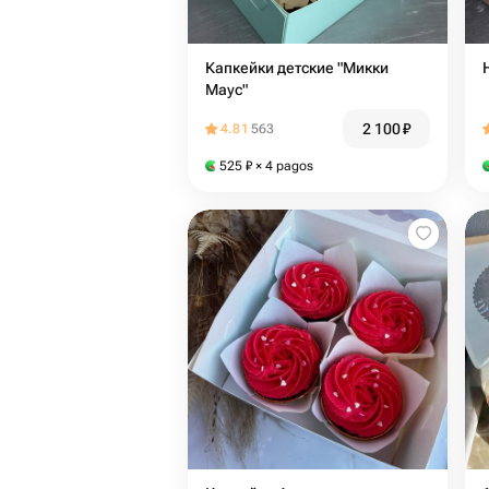
Капкейки детские "Микки
Маус"
2 100
₽
4.81
563
525
₽
× 4 pagos