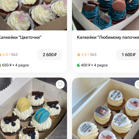
Капкейки "Цветочки"
Капкейки "Любимому папочке
2 600
₽
1 600
₽
4.81
563
4.81
563
650
₽
× 4 pagos
400
₽
× 4 pagos