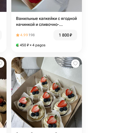
Ванильные капкейки с ягодной
начинкой и сливочно-
творожным кремом. 6 шт
1 800
₽
4.99
198
450
₽
× 4 pagos