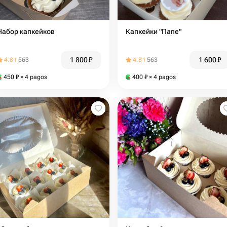
Набор капкейков
Капкейки "Папе"
1 800
₽
1 600
₽
4.81
563
4.81
563
450
₽
× 4 pagos
400
₽
× 4 pagos