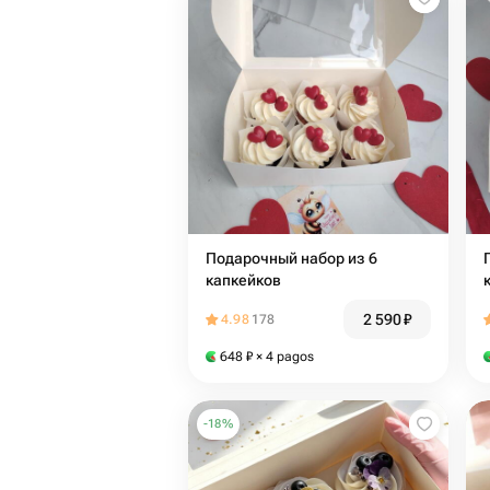
Подарочный набор из 6
капкейков
2 590
₽
4.98
178
648
₽
× 4 pagos
-
18
%