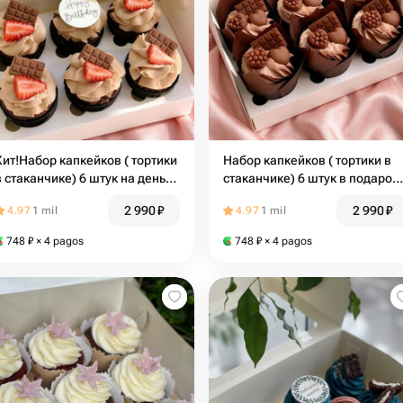
Хит!Набор капкейков ( тортики
Набор капкейков ( тортики в
в стаканчике) 6 штук на день
стаканчике) 6 штук в подарок 
рождение в подарок мужчине,
корпоративный подарок ,
2 990
₽
2 990
₽
4.97
1 mil
4.97
1 mil
брату , коллеге
вкусный подарок для мужчин
748
₽
× 4 pagos
748
₽
× 4 pagos