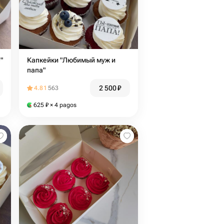
"
Капкейки "Любимый муж и
папа"
2 500
₽
4.81
563
625
₽
× 4 pagos