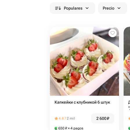
Populares
Precio
Капкейки с клубникой 6 штук
2 600
₽
4.87
2 mil
650
₽
× 4 pagos