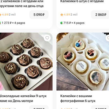
12 капкейков с ягодами или
Капкейки 6 штук с ягодами
фруктами папе на день отца
5 090
₽
2 860
₽
4.89
2 mil
4.89
2 mil
1 273
₽
× 4 pagos
715
₽
× 4 pagos
Шоколадные капкейки 9 штук
Капкейки с вашими
маме на День матери
фотографиями 6 штук