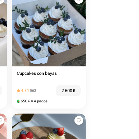
Cupcakes con bayas
2 600
₽
4.81
563
650
₽
× 4 pagos