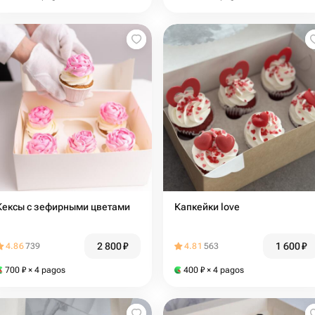
Кексы с зефирными цветами
Капкейки love
2 800
₽
1 600
₽
4.86
739
4.81
563
700
₽
× 4 pagos
400
₽
× 4 pagos