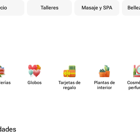
cio
Talleres
Masaje y SPA
Belle
lerías
Globos
Tarjetas de
Plantas de
Cosmé
regalo
interior
perf​
udades