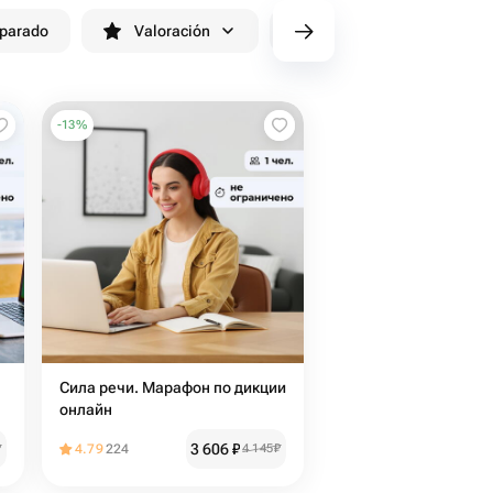
eparado
Valoración
cv/filters/name_fast_delivery
-
13
%
Сила речи. Марафон по дикции
онлайн
3 606
₽
₽
4.79
224
4 145
₽