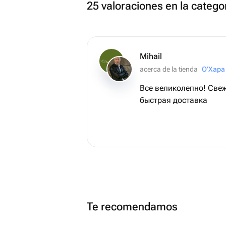
25 valoraciones en la catego
Mihail
acerca de la tienda
О’Хара
Все великолепно! Све
быстрая доставка
Te recomendamos