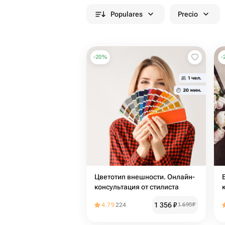
Populares
Precio
-
20
%
-
Цветотип внешности. Онлайн-
Б
консультация от стилиста
1 356
₽
4.79
224
1 695
₽