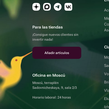
Ac
Me
Co
Para las tiendas
As
¡Consigue nuevos clientes sin
invertir nada!
Ci
Añadir artículos
Mo
Sa
Vo
Oficina en Moscú
Br
Moscú, terraplén
Sadovnicheskaya, 9, sala 2/3
Vl
Horario laboral: 24 horas
Ek
Iz