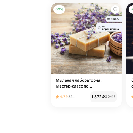
-
23
%
-
Мыльная лаборатория.
Мастер-класс по
мыловарению онлайн
1 572
₽
4.79
224
2 041
₽