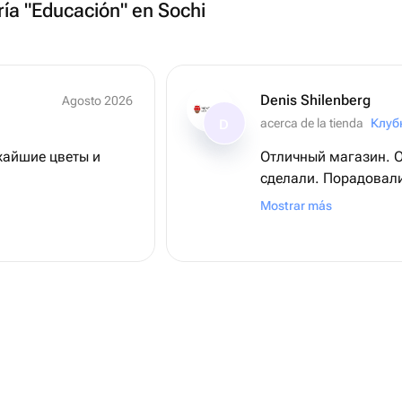
ría "Educación" en Sochi
Denis Shilenberg
Agosto 2026
acerca de la tienda
D
жайшие цветы и
Отличный магазин. Оперативно все
сделали. Порадовали получателя)))
Спасибо вам, за ваш
Mostrar más
Процветания вам и л