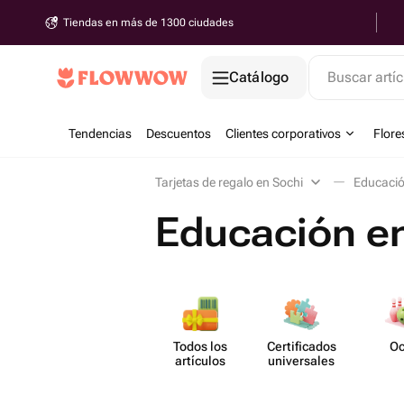
Tiendas en más de 1300 ciudades
Catálogo
Buscar artíc
Tendencias
Descuentos
Clientes corporativos
Flore
Tarjetas de regalo en Sochi
Educaci
Educación e
Todos los
Certif​icados
Oc
artículos
unive​rsales