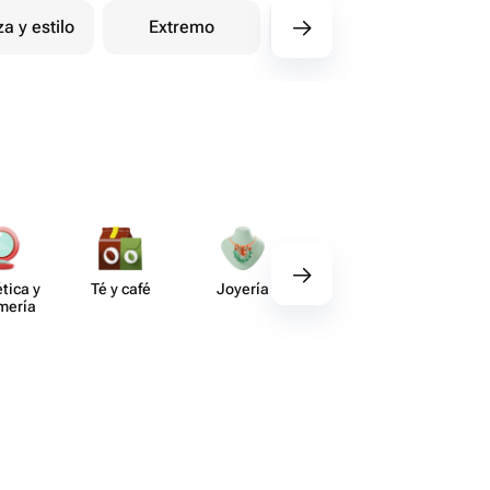
za y estilo
Extremo
Compras
tica y
Té y café
Joyería
Regalos
Deco​
umería
gourmet