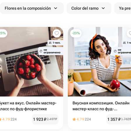
Flores en la composición
Color del ramo
Ya pr
23
%
-
23
%
укет на вкус. Онлайн мастер-
Вкусная композиция. Онлайн
класс по фуд-флористике
мастер-класс по фуд-
флористике
1 923
₽
1 357
₽
4.79
224
2 497
₽
4.79
224
1 762