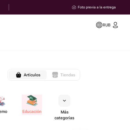
Foto previa a la entrega
RUB
Artículos
Tiendas
remo
Educación
Más
categorías