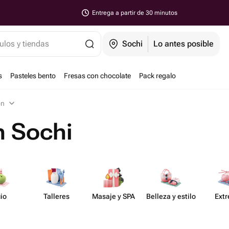
Entrega a partir de 30 minutos
ulos y tiendas
Sochi
Lo antes posible
s
Pasteles bento
Fresas con chocolate
Pack regalo
ón
n Sochi
io
Talleres
Masaje y SPA
Belleza y estilo
Ext