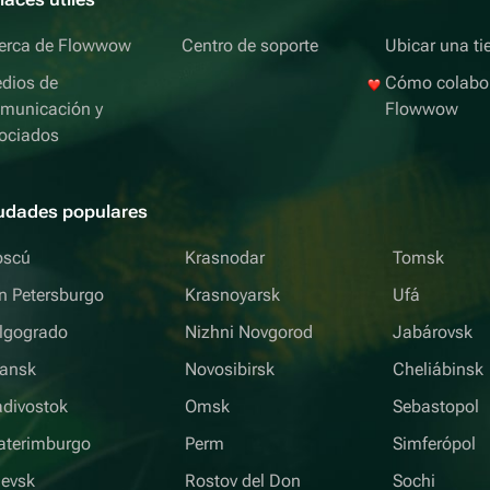
erca de Flowwow
Centro de soporte
Ubicar una ti
dios de
Cómo colabo
municación y
Flowwow
ociados
udades populares
scú
Krasnodar
Tomsk
n Petersburgo
Krasnoyarsk
Ufá
lgogrado
Nizhni Novgorod
Jabárovsk
iansk
Novosibirsk
Cheliábinsk
adivostok
Omsk
Sebastopol
aterimburgo
Perm
Simferópol
hevsk
Rostov del Don
Sochi