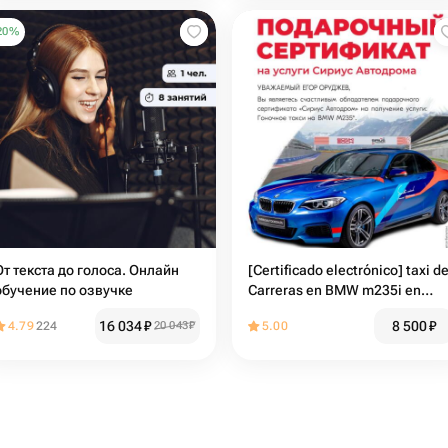
20
%
От текста до голоса. Онлайн
[Certificado electrónico] taxi d
обучение по озвучке
Carreras en BMW m235i en
Siriusautódromo
16 034
₽
8 500
₽
4.79
224
20 043
₽
5.00