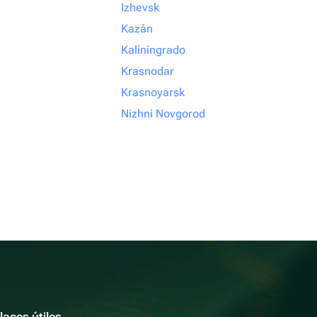
Izhevsk
Kazán
Kaliningrado
Krasnodar
Krasnoyarsk
Nizhni Novgorod
laces útiles