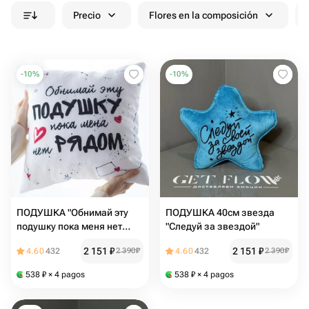
Precio
Flores en la composición
-
10
%
-
10
%
ПОДУШКА "Обнимай эту
ПОДУШКА 40см звезда
подушку пока меня нет
"Следуй за звездой"
рядом"
2 151
₽
2 151
₽
4.60
432
2 390
₽
4.60
432
2 390
₽
538
₽
× 4 pagos
538
₽
× 4 pagos