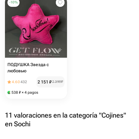
-
10
%
ПОДУШКА Звезда с
любовью
2 151
₽
4.60
432
2 390
₽
538
₽
× 4 pagos
11 valoraciones en la categoría "Cojines"
en Sochi