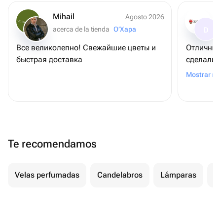
Mihail
Agosto 2026
acerca de la tienda
О’Хара
D
Все великолепно! Свежайшие цветы и
Отличный магази
быстрая доставка
сделали. Порадовали получателя)))
Спасибо 
Mostrar m
Процвета
💖
Te recomendamos
Velas perfumadas
Candelabros
Lámparas
H