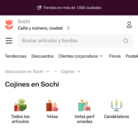
Tiendas en más de 1300 ciudades
Sochi
Calle y número, ciudad
Buscar artículos y tiendas
Tendencias
Descuentos
Clientes corporativos
Flores
Pastel
Decoración en Sochi
Cojines
Cojines en Sochi
Todos los
Velas
Velas perf​
Cande​labros
artículos
umadas