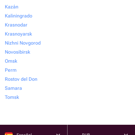
Kazán
Kaliningrado
Krasnodar
Krasnoyarsk
Nizhni Novgorod
Novosibirsk
Omsk
Perm
Rostov del Don
Samara
Tomsk
Español
RUB