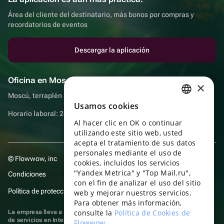
Área del cliente del destinatario, más bonos por compras y
recordatorios de eventos
Descargar la aplicación
Oficina en Moscú
×
Moscú, terraplén Sadovnicheskaya, 9, sala 2/3
Usamos cookies
RUSSIAN
Horario laboral: 24 horas
Al hacer clic en OK o continuar
ENGLISH
utilizando este sitio web, usted
UKRAINIAN
acepta el tratamiento de sus datos
personales mediante el uso de
© Flowwow, inc
PORTUGUESE
cookies, incluidos los servicios
"Yandex Metrica" y "Top Mail.ru",
Condiciones
SPANISH
con el fin de analizar el uso del sitio
Política de protección y privacidad de datos
web y mejorar nuestros servicios.
HUNGARIAN
Para obtener más información,
ITALIAN
consulte la
Política de Cookies de
La empresa lleva a cabo su actividad en el ámbito de las TI: prestación
de servicios en Internet para la publicación de ofertas (anuncios) de
Flowwow