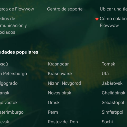
erca de Flowwow
Centro de soporte
Ubicar una ti
dios de
Cómo colabo
municación y
Flowwow
ociados
udades populares
scú
Krasnodar
Tomsk
n Petersburgo
Krasnoyarsk
Ufá
lgogrado
Nizhni Novgorod
Jabárovsk
iansk
Novosibirsk
Cheliábinsk
adivostok
Omsk
Sebastopol
aterimburgo
Perm
Simferópol
hevsk
Rostov del Don
Sochi