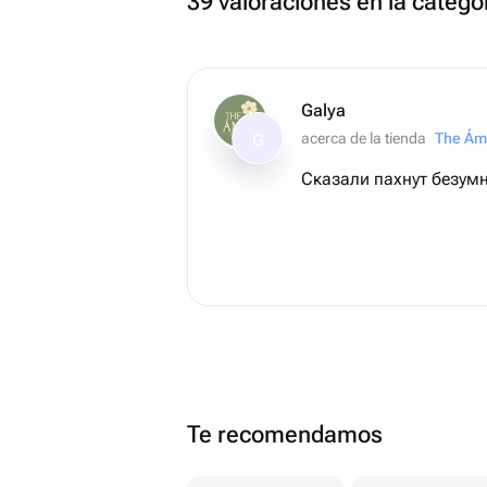
39 valoraciones en la catego
Galya
acerca de la tienda
The Ám
G
Сказали пахнут безумн
Te recomendamos