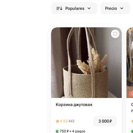
Populares
Precio
Корзина джутовая
3 000
₽
4.52
442
750
₽
× 4 pagos