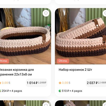
Último
Último
Вязаная корзинка для
Набор корзинок 2 Шт
хранения 22х13х8 см
1 014
₽
2 037
₽
3.00
5
1 090
₽
3.00
5
2 190
254
₽
× 4 pagos
510
₽
× 4 pagos