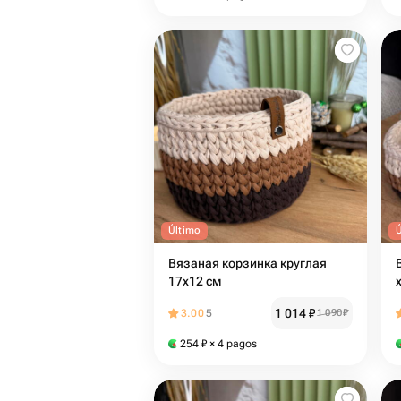
Último
Вязаная корзинка круглая
17х12 см
1 014
₽
3.00
5
1 090
₽
254
₽
× 4 pagos