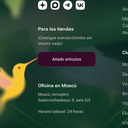
Ac
Me
Co
Para las tiendas
As
¡Consigue nuevos clientes sin
invertir nada!
Ci
Añadir artículos
Mo
Sa
Vo
Oficina en Moscú
Br
Moscú, terraplén
Sadovnicheskaya, 9, sala 2/3
Vl
Horario laboral: 24 horas
Ek
Iz