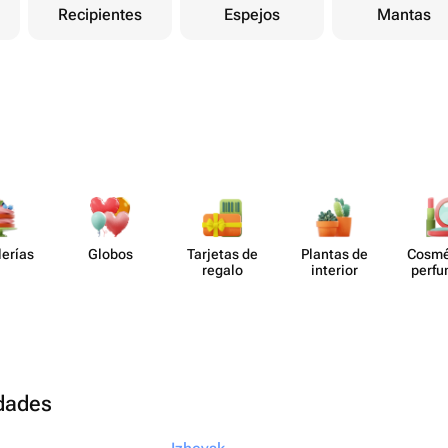
за вашу оперативност
Recipientes
Espejos
Mantas
lerías
Globos
Tarjetas de
Plantas de
Cosmé
regalo
interior
perf​
udades