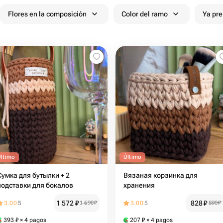
Flores en la composición
Color del ramo
Ya pr
Último
Último
Сумка для бутылки + 2
Вязаная корзинка для
подставки для бокалов
хранения
1 572
₽
828
₽
3.00
5
1 690
₽
3.00
5
890
₽
393
₽
× 4 pagos
207
₽
× 4 pagos