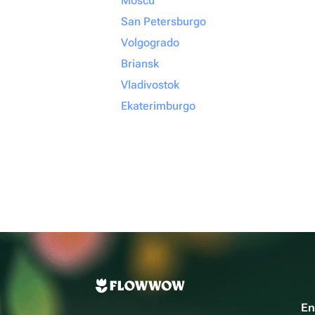
Moscú
San Petersburgo
Volgogrado
Briansk
Vladivostok
Ekaterimburgo
En