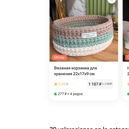
Último
Вязаная корзинка для
хранения 22х17х9 см
1 107
₽
3.00
5
1 190
₽
277
₽
× 4 pagos