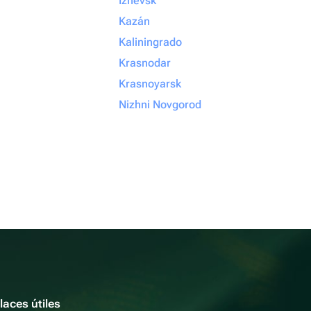
Izhevsk
Kazán
Kaliningrado
Krasnodar
Krasnoyarsk
Nizhni Novgorod
laces útiles