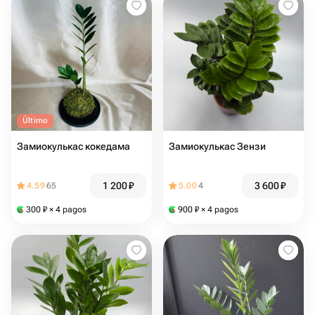
Último
Замиокулькас кокедама
Замиокулькас Зензи
1 200
₽
3 600
₽
4.59
65
5.00
4
300
₽
× 4 pagos
900
₽
× 4 pagos