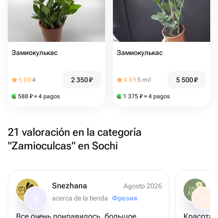
Замиокулькас
Замиокулькас
2 350
₽
5 500
₽
5.00
4
4.89
5 mil
588
₽
× 4 pagos
1 375
₽
× 4 pagos
21 valoración en la categoría
"Zamioculcas" en Sochi
Snezhana
Agosto 2026
acerca de la tienda
Фрезия
S
V
Все очень понравилось, большое
К