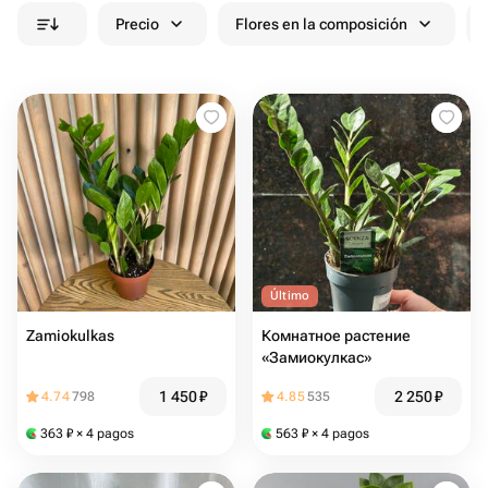
Precio
Flores en la composición
Último
Zamiokulkas
Комнатное растение
«Замиокулкас»
1 450
₽
2 250
₽
4.74
798
4.85
535
363
₽
× 4 pagos
563
₽
× 4 pagos