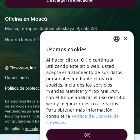
Oficina en Moscú
Moscú, terraplén Sadovnicheskaya, 9, sala 2/3
×
Horario laboral: 24 horas
Usamos cookies
RUSSIAN
Al hacer clic en OK o continuar
ENGLISH
utilizando este sitio web, usted
© Flowwow, inc
UKRAINIAN
acepta el tratamiento de sus datos
Condiciones
personales mediante el uso de
PORTUGUESE
cookies, incluidos los servicios
Política de protección y privacidad de datos
"Yandex Metrica" y "Top Mail.ru",
SPANISH
con el fin de analizar el uso del sitio
La empresa lleva a cabo su actividad en el ámbito de las TI: prestación
web y mejorar nuestros servicios.
HUNGARIAN
de servicios en Internet para la publicación de ofertas (anuncios) de
Para obtener más información,
vendedores para la venta de artículos. Acceder a la
información sobre
ITALIAN
consulte la
Política de Cookies de
los programas
incluidos en el registro de programas rusos para
computadoras y bases de datos.
Flowwow
FRENCH
Se aplican
tecnologías de recomendación
OK
TURKISH