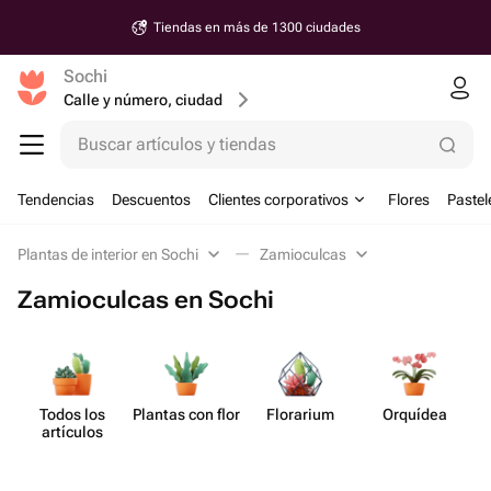
Tiendas en más de 1300 ciudades
Sochi
Calle y número, ciudad
Buscar artículos y tiendas
Tendencias
Descuentos
Clientes corporativos
Flores
Pastel
Plantas de interior en Sochi
Zamioculcas
Zamioculcas en Sochi
Todos los
Plantas con flor
Florarium
Orquídea
artículos