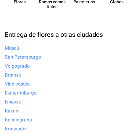
Flores
Ramos comes​
Paste​lerías
Globos
tibles
Entrega de flores a otras ciudades
Moscú
San Petersburgo
Volgogrado
Briansk
Vladivostok
Ekaterimburgo
Izhevsk
Kazán
Kaliningrado
Krasnodar