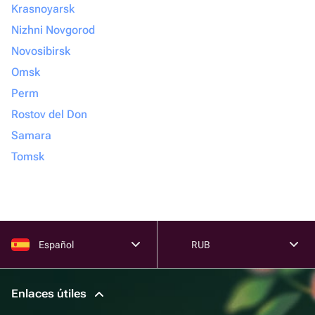
Krasnoyarsk
Nizhni Novgorod
Novosibirsk
Omsk
Perm
Rostov del Don
Samara
Tomsk
Español
RUB
Enlaces útiles