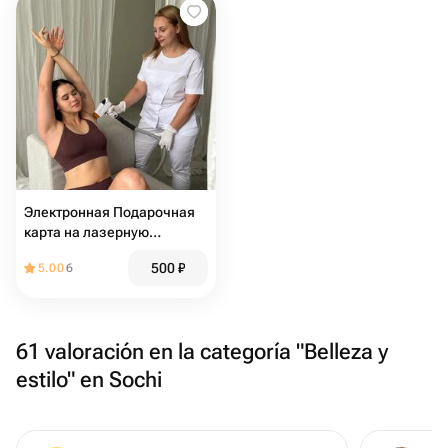
Электронная Подарочная
карта на лазерную
эпиляцию подмышечных
500
₽
5.00
6
впадин
61 valoración en la categoría "Belleza y
estilo" en Sochi