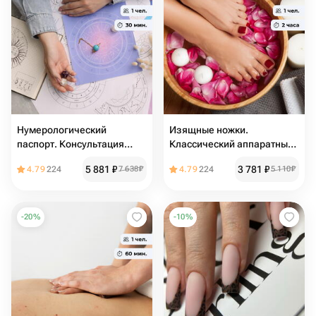
Нумерологический
Изящные ножки.
паспорт. Консультация
Классический аппаратный
нумеролога
педикюр
5 881
₽
3 781
₽
4.79
224
7 638
₽
4.79
224
5 110
₽
-
20
%
-
10
%