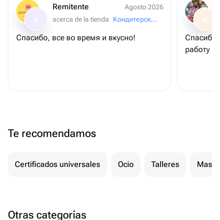
Remitente
Agosto 2026
acerca de la tienda
Кондитерская "Муссовые Бенто Торты"
R
R
Спасибо, все во время и вкусно!
Спасибо 
работу и
Te recomendamos
Certificados universales
Ocio
Talleres
Masaj
Otras categorías