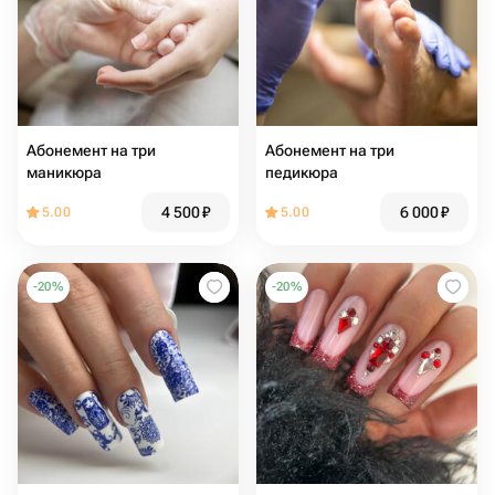
Абонемент на три
Абонемент на три
маникюра
педикюра
4 500
₽
6 000
₽
5.00
5.00
-
20
%
-
20
%