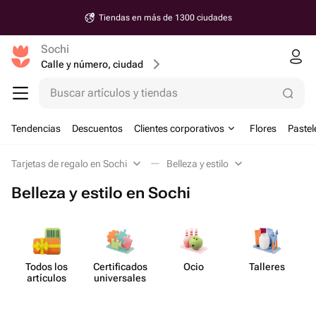
Tiendas en más de 1300 ciudades
Sochi
Calle y número, ciudad
Buscar artículos y tiendas
Tendencias
Descuentos
Clientes corporativos
Flores
Pastel
Tarjetas de regalo en Sochi
Belleza y estilo
Belleza y estilo en Sochi
Todos los
Certif​icados
Ocio
Talleres
Be
artículos
unive​rsales