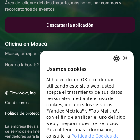
Área del cliente del destinatario, más bonos por compras y
recordatorios de eventos
Descargar la aplicación
Oficina en Moscú
Moscú, terraplén Sadovnicheskaya, 9, sala 2/3
×
Horario laboral: 24 horas
Usamos cookies
RUSSIAN
Al hacer clic en OK o continuar
ENGLISH
utilizando este sitio web, usted
UKRAINIAN
acepta el tratamiento de sus datos
© Flowwow, inc
personales mediante el uso de
PORTUGUESE
Condiciones
cookies, incluidos los servicios
"Yandex Metrica" y "Top Mail.ru",
SPANISH
Política de protección y privacidad de datos
con el fin de analizar el uso del sitio
web y mejorar nuestros servicios.
HUNGARIAN
La empresa lleva a cabo su actividad en el ámbito de las TI: prestación
Para obtener más información,
de servicios en Internet para la publicación de ofertas (anuncios) de
ITALIAN
consulte la
Política de Cookies de
vendedores para la venta de artículos. Acceder a la
información sobre