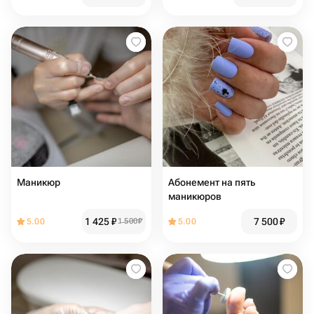
Маникюр
Абонемент на пять
маникюров
1 425
₽
7 500
₽
5.00
1 500
₽
5.00