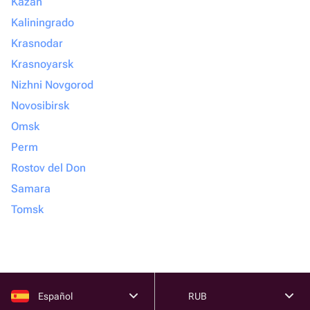
Kazán
Kaliningrado
Krasnodar
Krasnoyarsk
Nizhni Novgorod
Novosibirsk
Omsk
Perm
Rostov del Don
Samara
Tomsk
Español
RUB