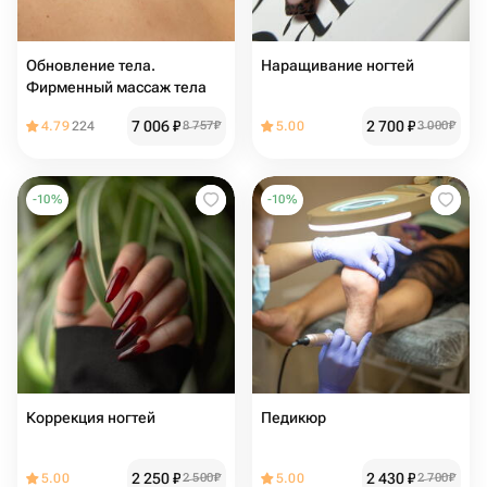
Обновление тела.
Наращивание ногтей
Фирменный массаж тела
7 006
₽
2 700
₽
4.79
224
8 757
₽
5.00
3 000
₽
-
10
%
-
10
%
Коррекция ногтей
Педикюр
2 250
₽
2 430
₽
5.00
2 500
₽
5.00
2 700
₽