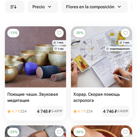
Precio
Flores en la composición
-
13
%
-
20
%
Поющие чаши. Звуковая
Хорар. Скорая помощь
медитация
астролога
4 748
₽
4 746
₽
4.79
224
5 457
₽
4.79
224
5 932
₽
-
23
%
-
26
%