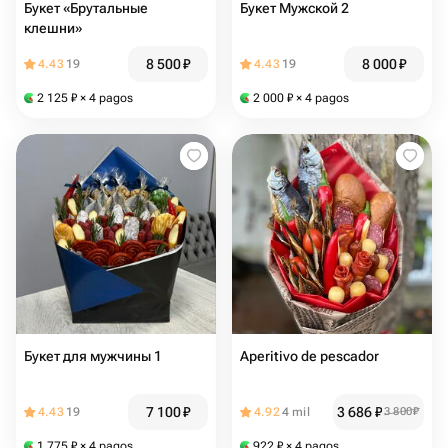
Букет «Брутальные
Букет Мужской 2
клешни»
8 500
₽
8 000
₽
4.43
19
4.43
19
2 125
₽
× 4 pagos
2 000
₽
× 4 pagos
Букет для мужчины 1
Aperitivo de pescador
7 100
₽
3 686
₽
4.43
19
4.92
4 mil
3 800
₽
1 775
₽
× 4 pagos
922
₽
× 4 pagos