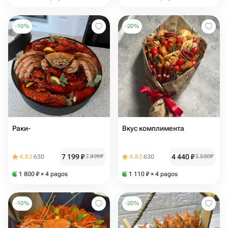
-
10
%
-
20
%
Раки-
Вкус комплимента
7 199
₽
4 440
₽
4.82
630
7 999
₽
4.82
630
5 550
₽
1 800
₽
× 4 pagos
1 110
₽
× 4 pagos
-
10
%
-
20
%