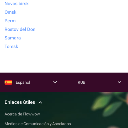
Novosibirsk
Omsk
Perm
Rostov del Don
Samara
Tomsk
Español
RUB
Enlaces útiles
Acerca de Flowwow
Medios de Comunicación y Asociados