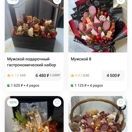
Мужской подарочный
Мужской 8
гастрономический набор
6 480
₽
4 500
₽
4.74
169
7 200
₽
4.82
630
1 620
₽
× 4 pagos
1 125
₽
× 4 pagos
-
20
%