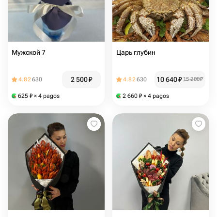
Мужской 7
Царь глубин
2 500
₽
10 640
₽
4.82
630
4.82
630
15 200
₽
625
₽
× 4 pagos
2 660
₽
× 4 pagos