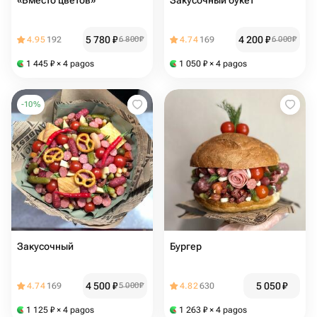
«Вместо цветов»
Закусочный букет
5 780
₽
4 200
₽
4.95
192
6 800
₽
4.74
169
6 000
₽
1 445
₽
× 4 pagos
1 050
₽
× 4 pagos
-
10
%
Закусочный
Бургер
4 500
₽
5 050
₽
4.74
169
5 000
₽
4.82
630
1 125
₽
× 4 pagos
1 263
₽
× 4 pagos