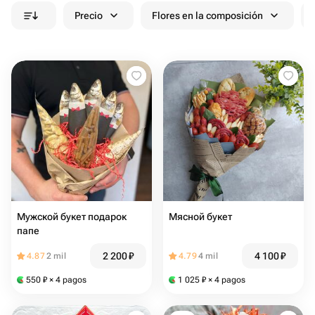
Precio
Flores en la composición
Мужской букет подарок
Мясной букет
папе
2 200
₽
4 100
₽
4.87
2 mil
4.79
4 mil
550
₽
× 4 pagos
1 025
₽
× 4 pagos