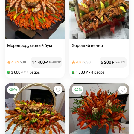
Морепродуктовый бум
Хороший вечер
14 400
₽
5 200
₽
4.82
630
16 000
₽
4.82
630
6 500
₽
3 600
₽
× 4 pagos
1 300
₽
× 4 pagos
-
20
%
-
20
%