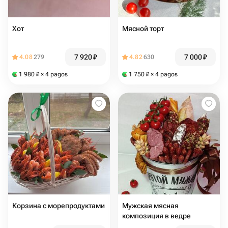
Хот
Мясной торт
7 920
₽
7 000
₽
4.08
279
4.82
630
1 980
₽
× 4 pagos
1 750
₽
× 4 pagos
Корзина с морепродуктами
Мужская мясная
композиция в ведре