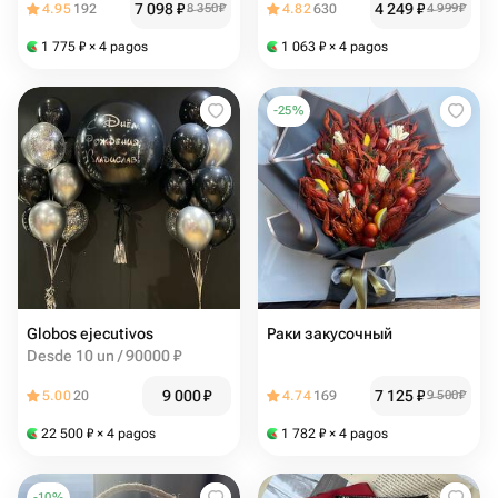
7 098
₽
4 249
₽
4.95
192
8 350
₽
4.82
630
4 999
₽
1 775
₽
× 4 pagos
1 063
₽
× 4 pagos
-
25
%
Globos ejecutivos
Раки закусочный
Desde 10 un / 90000 ₽
9 000
₽
7 125
₽
5.00
20
4.74
169
9 500
₽
22 500
₽
× 4 pagos
1 782
₽
× 4 pagos
-
10
%