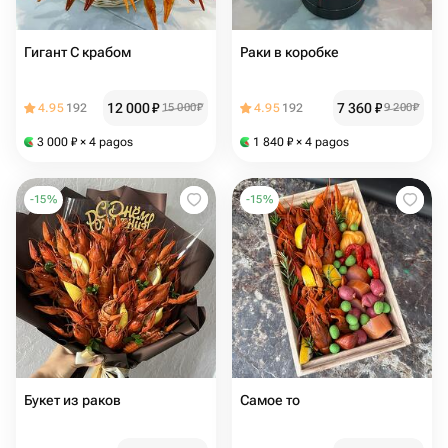
Гигант С крабом
Раки в коробке
12 000
₽
7 360
₽
4.95
192
15 000
₽
4.95
192
9 200
₽
3 000
₽
× 4 pagos
1 840
₽
× 4 pagos
-
15
%
-
15
%
Букет из раков
Самое то