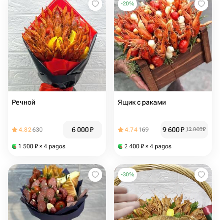
-
20
%
Речной
Ящик с раками
6 000
₽
9 600
₽
4.82
630
4.74
169
12 000
₽
1 500
₽
× 4 pagos
2 400
₽
× 4 pagos
-
30
%