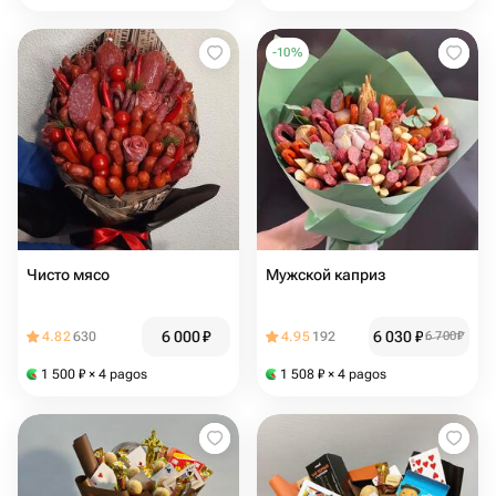
-
10
%
Чисто мясо
Мужской каприз
6 000
₽
6 030
₽
4.82
630
4.95
192
6 700
₽
1 500
₽
× 4 pagos
1 508
₽
× 4 pagos