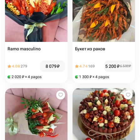
Ramo masculino
Букет из раков
8 079
₽
5 200
₽
4.08
279
4.74
169
6 500
₽
2 020
₽
× 4 pagos
1 300
₽
× 4 pagos