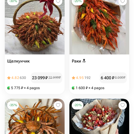
-
30
%
-
20
%
Щелкунчик
Раки 🔝
23 099
₽
6 400
₽
4.82
630
32 999
₽
4.95
192
8 000
₽
5 775
₽
× 4 pagos
1 600
₽
× 4 pagos
-
35
%
-
20
%