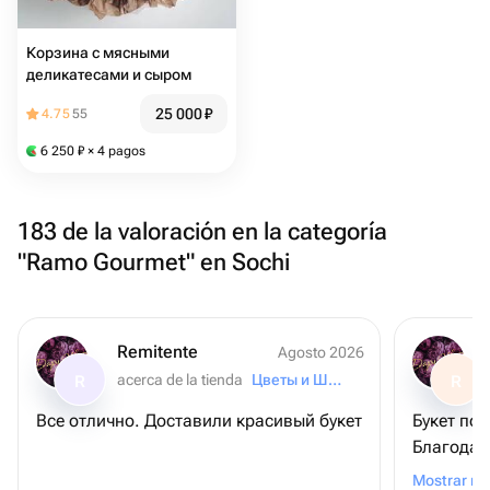
Корзина с мясными
деликатесами и сыром
25 000
₽
4.75
55
6 250
₽
× 4 pagos
183 de la valoración en la categoría
"Ramo Gourmet" en Sochi
Remitente
Agosto 2026
acerca de la tienda
Цветы и Шары
R
R
Все отлично. Доставили красивый букет
Букет по
Благодар
Лучшие 
Mostrar m