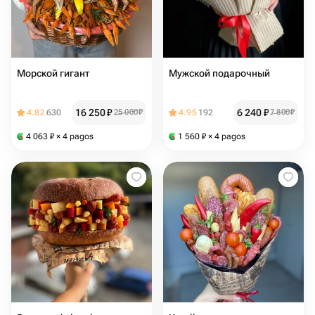
Морской гигант
Мужской подарочный
16 250
₽
6 240
₽
4.82
630
25 000
₽
4.95
192
7 800
₽
4 063
₽
× 4 pagos
1 560
₽
× 4 pagos