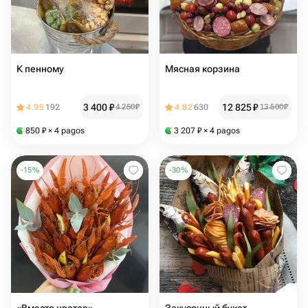
К пенному
Мясная корзина
3 400
₽
12 825
₽
4.95
192
4 250
₽
4.82
630
13 500
₽
850
₽
× 4 pagos
3 207
₽
× 4 pagos
-
15
%
-
30
%