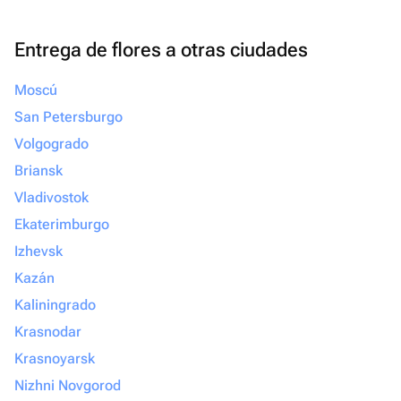
Entrega de flores a otras ciudades
Moscú
San Petersburgo
Volgogrado
Briansk
Vladivostok
Ekaterimburgo
Izhevsk
Kazán
Kaliningrado
Krasnodar
Krasnoyarsk
Nizhni Novgorod