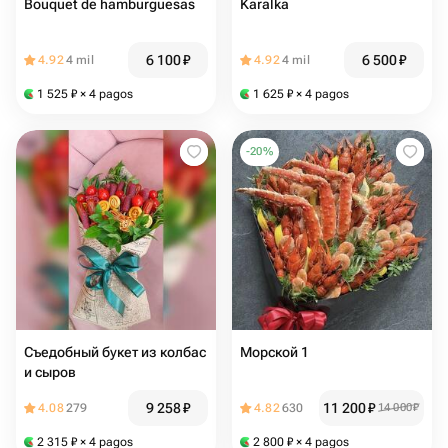
Bouquet de hamburguesas
Karalka
6 100
₽
6 500
₽
4.92
4 mil
4.92
4 mil
1 525
₽
× 4 pagos
1 625
₽
× 4 pagos
-
20
%
Съедобный букет из колбас
Морской 1
и сыров
9 258
₽
11 200
₽
4.08
279
4.82
630
14 000
₽
2 315
₽
× 4 pagos
2 800
₽
× 4 pagos