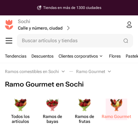
Tiendas en más de 1300 ciudades
Sochi
Calle y número, ciudad
Buscar artículos y tiendas
Tendencias
Descuentos
Clientes corporativos
Flores
Pastel
Ramos comestibles en Sochi
Ramo Gourmet
Ramo Gourmet en Sochi
Todos los
Ramos de
Ramos de
Ramo Gourmet
artículos
bayas
frutas