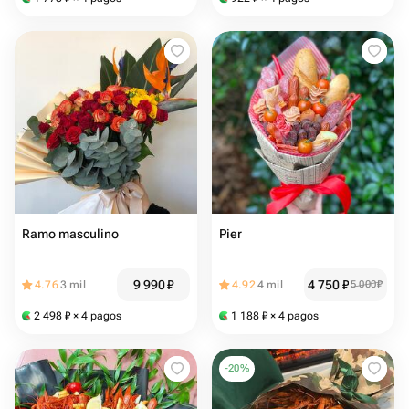
Ramo masculino
Pier
9 990
₽
4 750
₽
4.76
3 mil
4.92
4 mil
5 000
₽
2 498
₽
× 4 pagos
1 188
₽
× 4 pagos
-
20
%