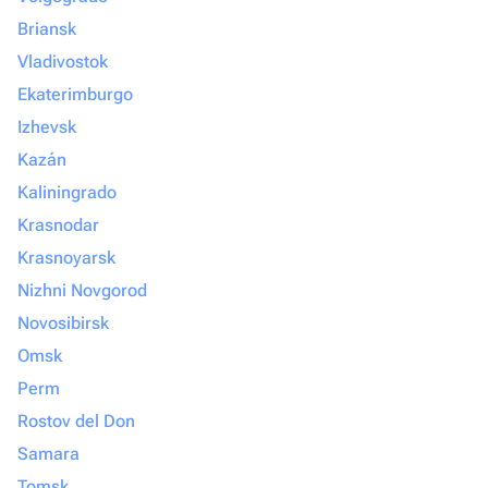
Briansk
Vladivostok
Ekaterimburgo
Izhevsk
Kazán
Kaliningrado
Krasnodar
Krasnoyarsk
Nizhni Novgorod
Novosibirsk
Omsk
Perm
Rostov del Don
Samara
Tomsk