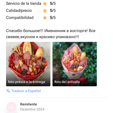
Servicio de la tienda
5
/5
Calidad/precio
5
/5
Compatibilidad
5
/5
Спасибо большое!!! Именинник в восторге! Все
свежее,вкусное и красиво упаковано!!!
foto previa a la entrega
foto del artículo
Traducir a Español
Remitente
R
Diciembre 2024