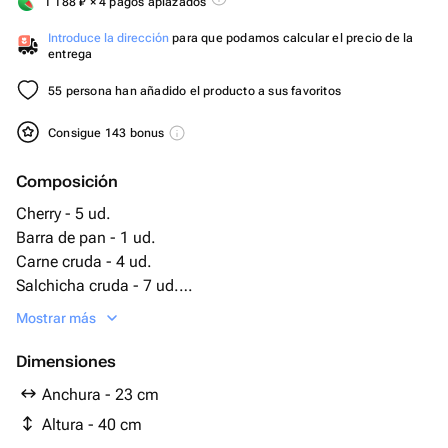
1 188
₽
× 4 pagos aplazados
Introduce la dirección
para que podamos calcular el precio de la
entrega
55 persona han añadido el producto a sus favoritos
Consigue 143 bonus
Composición
Cherry - 5 ud.
Barra de pan - 1 ud.
Carne cruda - 4 ud.
Salchicha cruda - 7 ud.
pimienta de Chile - 3 ud.
Mostrar más
salchicha de caza - 4 ud.
cortar salchicha - 2 ud.
Dimensiones
coleta de queso - 1 ud.
Anchura - 23 cm
chips de carne - 1 ud.
Altura - 40 cm
корпачо курица - 3 ud.