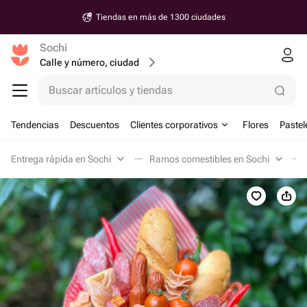
Tiendas en más de 1300 ciudades
Sochi
Calle y número, ciudad
Buscar artículos y tiendas
Tendencias
Descuentos
Clientes corporativos
Flores
Pastel
Entrega rápida en Sochi
Ramos comestibles en Sochi