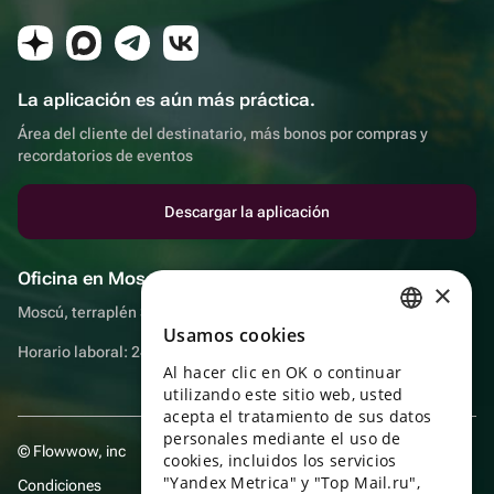
La aplicación es aún más práctica.
Área del cliente del destinatario, más bonos por compras y
recordatorios de eventos
Descargar la aplicación
Oficina en Moscú
×
Moscú, terraplén Sadovnicheskaya, 9, sala 2/3
Usamos cookies
RUSSIAN
Horario laboral: 24 horas
Al hacer clic en OK o continuar
ENGLISH
utilizando este sitio web, usted
UKRAINIAN
acepta el tratamiento de sus datos
personales mediante el uso de
© Flowwow, inc
PORTUGUESE
cookies, incluidos los servicios
"Yandex Metrica" y "Top Mail.ru",
Condiciones
SPANISH