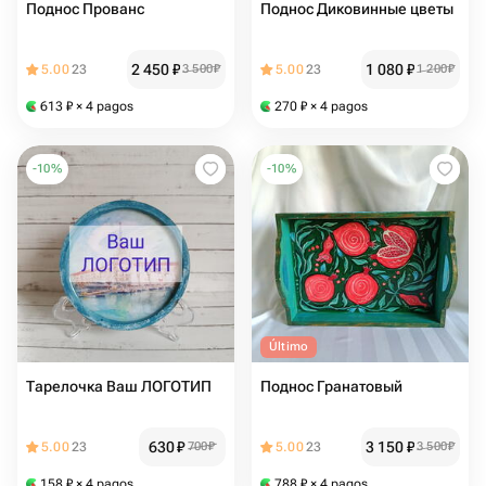
Поднос Прованс
Поднос Диковинные цветы
2 450
₽
1 080
₽
5.00
23
3 500
₽
5.00
23
1 200
₽
613
₽
× 4 pagos
270
₽
× 4 pagos
-
10
%
-
10
%
Último
Тарелочка Ваш ЛОГОТИП
Поднос Гранатовый
630
₽
3 150
₽
5.00
23
700
₽
5.00
23
3 500
₽
158
₽
× 4 pagos
788
₽
× 4 pagos