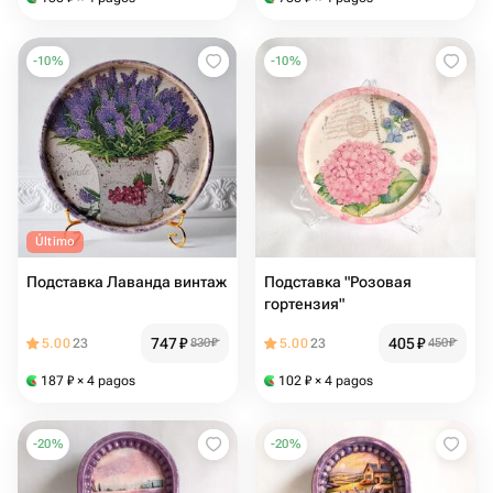
-
10
%
-
10
%
Último
Подставка Лаванда винтаж
Подставка "Розовая
гортензия"
747
₽
405
₽
5.00
23
830
₽
5.00
23
450
₽
187
₽
× 4 pagos
102
₽
× 4 pagos
-
20
%
-
20
%