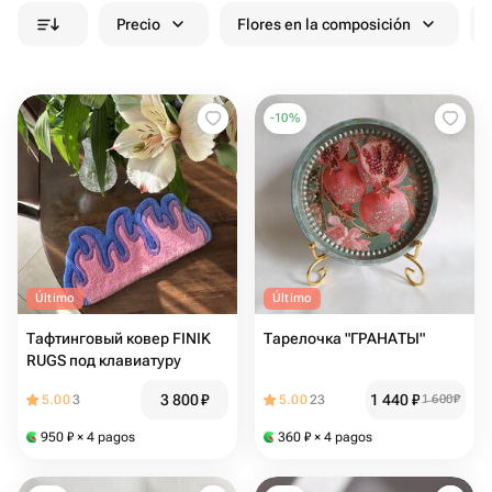
Precio
Flores en la composición
-
10
%
Último
Último
Тафтинговый ковер FINIK
Тарелочка "ГРАНАТЫ"
RUGS под клавиатуру
3 800
₽
1 440
₽
5.00
3
5.00
23
1 600
₽
950
₽
× 4 pagos
360
₽
× 4 pagos