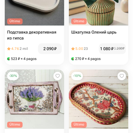
Último
Último
Подставка декоративная
Шкатулка Олений царь
из гипса
2 090
₽
1 080
₽
4.76
2 mil
5.00
23
1 200
₽
523
₽
× 4 pagos
270
₽
× 4 pagos
-
30
%
-
10
%
Último
Último