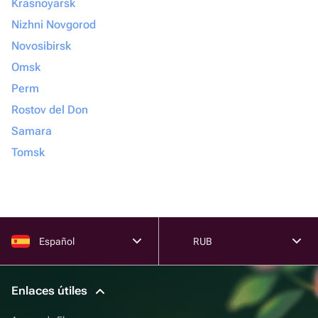
Krasnoyarsk
Nizhni Novgorod
Novosibirsk
Omsk
Perm
Rostov del Don
Samara
Tomsk
Español
RUB
Enlaces útiles