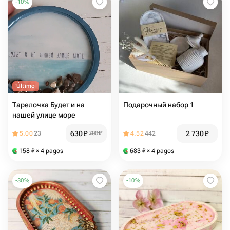
-
10
%
Último
Тарелочка Будет и на
Подарочный набор 1
нашей улице море
630
₽
2 730
₽
5.00
23
700
₽
4.52
442
158
₽
× 4 pagos
683
₽
× 4 pagos
-
30
%
-
10
%