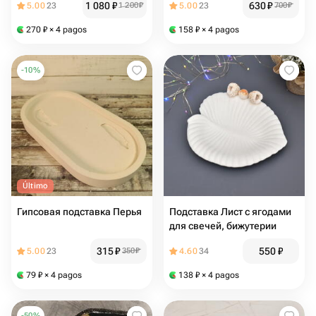
1 080
₽
630
₽
5.00
23
1 200
₽
5.00
23
700
₽
270
₽
× 4 pagos
158
₽
× 4 pagos
-
10
%
Último
Гипсовая подставка Перья
Подставка Лист с ягодами
для свечей, бижутерии
315
₽
550
₽
5.00
23
350
₽
4.60
34
79
₽
× 4 pagos
138
₽
× 4 pagos
-
50
%