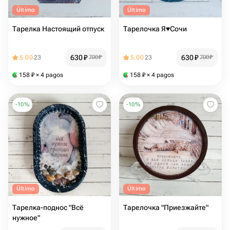
Último
Último
Тарелка Настоящий отпуск
Тарелочка Я♥️Сочи
630
₽
630
₽
5.00
23
700
₽
5.00
23
700
₽
158
₽
× 4 pagos
158
₽
× 4 pagos
-
10
%
-
10
%
Último
Último
Тарелка-поднос "Всё
Тарелочка "Приезжайте"
нужное"