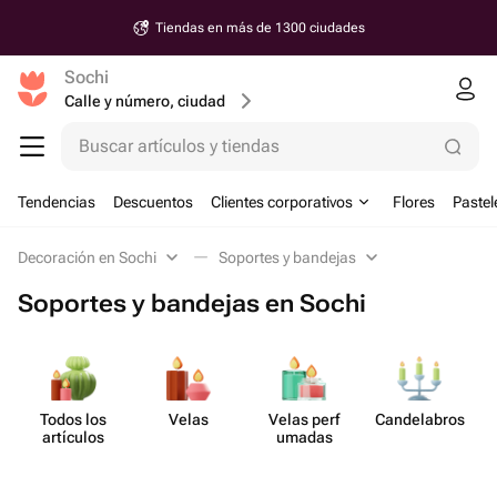
Tiendas en más de 1300 ciudades
Sochi
Calle y número, ciudad
Buscar artículos y tiendas
Tendencias
Descuentos
Clientes corporativos
Flores
Pastel
Decoración en Sochi
Soportes y bandejas
Soportes y bandejas en Sochi
Todos los
Velas
Velas perf​
Cande​labros
artículos
umadas