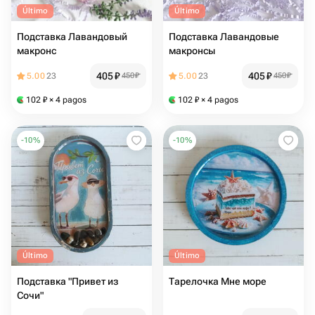
Último
Último
Подставка Лавандовый
Подставка Лавандовые
макронс
макронсы
405
₽
405
₽
5.00
23
450
₽
5.00
23
450
₽
102
₽
× 4 pagos
102
₽
× 4 pagos
-
10
%
-
10
%
Último
Último
Подставка "Привет из
Тарелочка Мне море
Сочи"