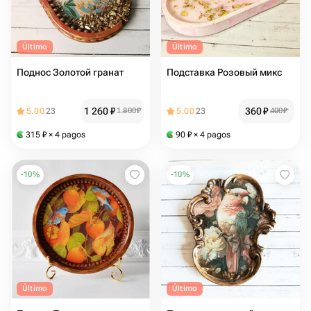
Último
Último
Поднос Золотой гранат
Подставка Розовый микс
1 260
₽
360
₽
5.00
23
1 800
₽
5.00
23
400
₽
315
₽
× 4 pagos
90
₽
× 4 pagos
-
10
%
-
10
%
Último
Último