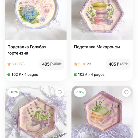
Подставка Голубая
Подставка Макаронсы
гортензия
405
₽
405
₽
5.00
23
450
₽
5.00
23
450
₽
102
₽
× 4 pagos
102
₽
× 4 pagos
-
10
%
-
10
%