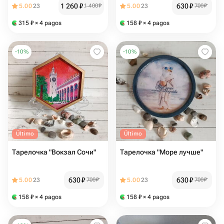
1 260
₽
630
₽
5.00
23
1 400
₽
5.00
23
700
₽
315
₽
× 4 pagos
158
₽
× 4 pagos
-
10
%
-
10
%
Último
Último
Тарелочка "Вокзал Сочи"
Тарелочка "Море лучше"
630
₽
630
₽
5.00
23
700
₽
5.00
23
700
₽
158
₽
× 4 pagos
158
₽
× 4 pagos