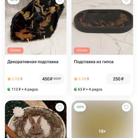
Último
Último
Декоративная подставка
Подставка из гипса
450
₽
250
₽
3.58
9
900
₽
3.58
9
113
₽
× 4 pagos
63
₽
× 4 pagos
-
50
%