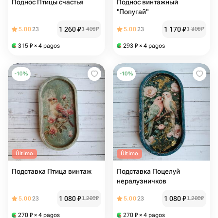
Поднос Птицы счастья
Поднос винтажный
"Попугай"
1 260
₽
1 170
₽
5.00
23
1 400
₽
5.00
23
1 300
₽
315
₽
× 4 pagos
293
₽
× 4 pagos
-
10
%
-
10
%
Último
Último
Подставка Птица винтаж
Подставка Поцелуй
нералузничков
1 080
₽
1 080
₽
5.00
23
1 200
₽
5.00
23
1 200
₽
270
₽
× 4 pagos
270
₽
× 4 pagos