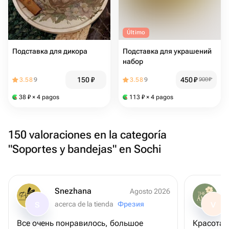
Último
Подставка для дикора
Подставка для украшений
набор
150
₽
450
₽
3.58
9
3.58
9
900
₽
38
₽
× 4 pagos
113
₽
× 4 pagos
150 valoraciones en la categoría
"Soportes y bandejas" en Sochi
Snezhana
Agosto 2026
acerca de la tienda
Фрезия
S
V
Все очень понравилось, большое
К