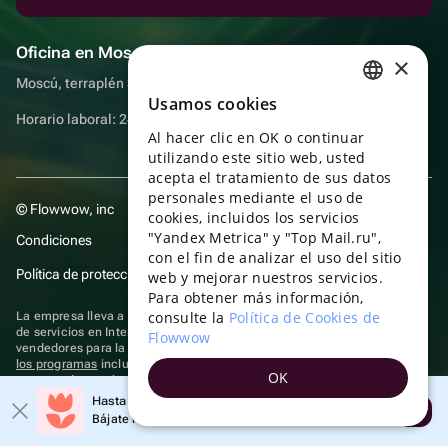
Oficina en Moscú
×
Moscú, terraplén Sadovnicheskaya, 9, sala 2/3
Usamos cookies
RUSSIAN
Horario laboral: 24 horas
Al hacer clic en OK o continuar
ENGLISH
utilizando este sitio web, usted
UKRAINIAN
acepta el tratamiento de sus datos
personales mediante el uso de
© Flowwow, inc
PORTUGUESE
cookies, incluidos los servicios
"Yandex Metrica" y "Top Mail.ru",
Condiciones
SPANISH
con el fin de analizar el uso del sitio
Política de protección y privacidad de datos
web y mejorar nuestros servicios.
HUNGARIAN
Para obtener más información,
ITALIAN
consulte la
Política de Cookies de
La empresa lleva a cabo su actividad en el ámbito de las TI: prestación
de servicios en Internet para la publicación de ofertas (anuncios) de
Flowwow
FRENCH
vendedores para la venta de artículos. Acceder a la
información sobre
los programas
incluidos en el registro de programas rusos para
OK
TURKISH
computadoras y bases de datos.
Hasta un 10% de descuento en el primer pedido
Se aplican
tecnologías de recomendación
Abrir
GERMAN
Bájate la aplicación y obtén tu código
POLISH