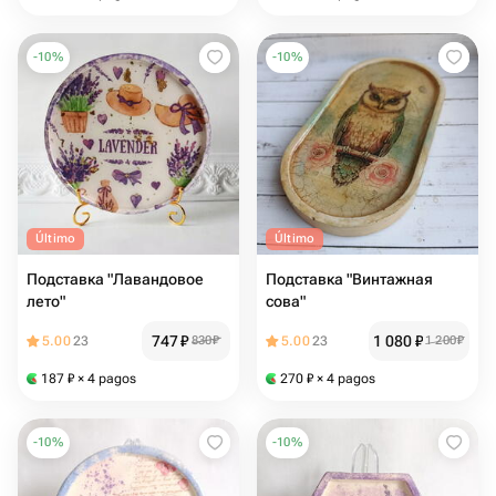
-
10
%
-
10
%
Último
Último
Подставка "Лавандовое
Подставка "Винтажная
лето"
сова"
747
₽
1 080
₽
5.00
23
830
₽
5.00
23
1 200
₽
187
₽
× 4 pagos
270
₽
× 4 pagos
-
10
%
-
10
%