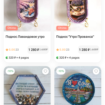
Último
Último
Поднос Лавандовое утро
Поднос "Утро Прованса"
1 280
₽
1 280
₽
5.00
23
1 600
₽
5.00
23
1 600
₽
320
₽
× 4 pagos
320
₽
× 4 pagos
-
10
%
-
10
%