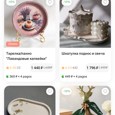
-
10
%
-
10
%
Último
Тарелка/панно
Шкатулка поднос и свеча
"Лавандовые капкейки"
1 440
₽
1 796
₽
5.00
23
1 600
₽
4.52
442
1 995
₽
360
₽
× 4 pagos
449
₽
× 4 pagos
-
10
%