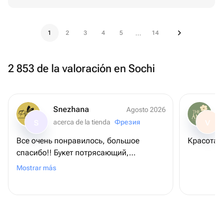
1
2
3
4
5
14
...
2 853 de la valoración en Sochi
Snezhana
Agosto 2026
acerca de la tienda
Фрезия
S
V
Все очень понравилось, большое
К
спасибо!! Букет потрясающий,
нереально красивые розы 😍😍 брали в
Mostrar más
подарок, привезли быстро, ещё
положили открытку с нашим
поздравлением, что очень удобно,
спасибо вам!!! ❤️