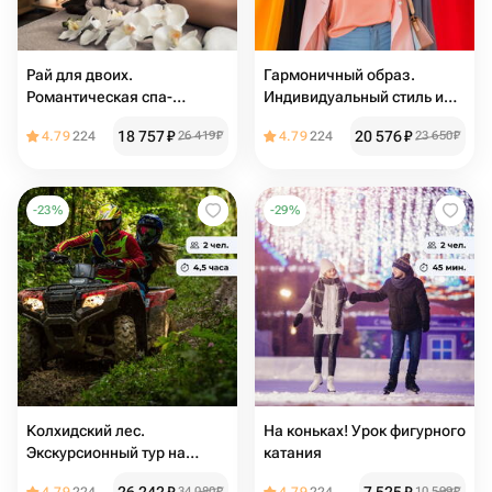
Рай для двоих.
Гармоничный образ.
Романтическая спа-
Индивидуальный стиль и
программа
гардероб
18 757
₽
20 576
₽
4.79
224
26 419
₽
4.79
224
23 650
₽
-
23
%
-
29
%
Колхидский лес.
На коньках! Урок фигурного
Экскурсионный тур на
катания
квадроцикле
34 080
₽
10 599
₽