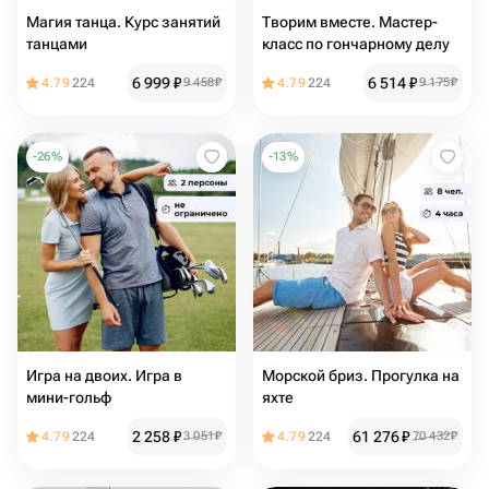
Магия танца. Курс занятий
Творим вместе. Мастер-
танцами
класс по гончарному делу
6 999
₽
6 514
₽
4.79
224
9 458
₽
4.79
224
9 175
₽
-
26
%
-
13
%
Игра на двоих. Игра в
Морской бриз. Прогулка на
мини-гольф
яхте
2 258
₽
61 276
₽
4.79
224
3 051
₽
4.79
224
70 432
₽