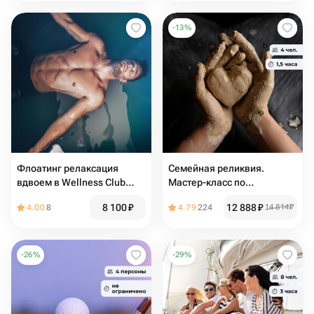
-
13
%
Флоатинг релаксация
Семейная реликвия.
вдвоем в Wellness Club
Мастер-класс по
Bridge Resort
гончарному делу
8 100
₽
12 888
₽
4.00
8
4.79
224
14 814
₽
-
26
%
-
29
%