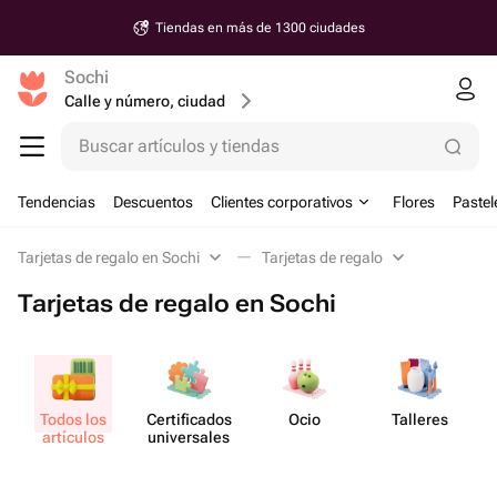
Tiendas en más de 1300 ciudades
Sochi
Calle y número, ciudad
Buscar artículos y tiendas
Tendencias
Descuentos
Clientes corporativos
Flores
Pastel
Tarjetas de regalo en Sochi
Tarjetas de regalo
Tarjetas de regalo en Sochi
Todos los
Certif​icados
Ocio
Talleres
M
artículos
unive​rsales