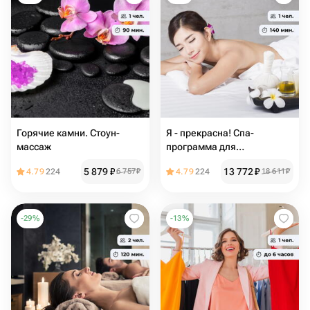
Горячие камни. Стоун-
Я - прекрасна! Спа-
массаж
программа для
удовольствия
5 879
₽
13 772
₽
4.79
224
6 757
₽
4.79
224
18 611
₽
-
29
%
-
13
%