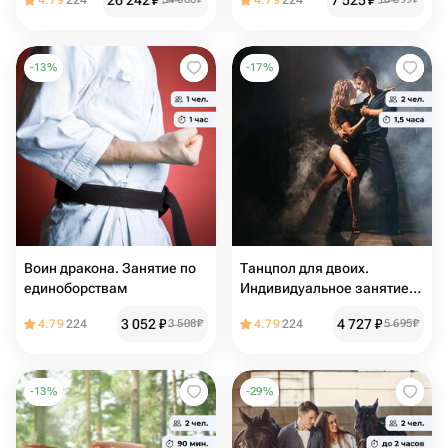
26 242
₽
7 525
₽
4.79
224
4.79
224
-
13
%
-
17
%
Воин дракона. Занятие по
Танцпол для двоих.
единоборствам
Индивидуальное занятие
танцами
3 052
₽
4 727
₽
4.79
224
3 508
₽
4.79
224
5 695
₽
-
13
%
-
29
%