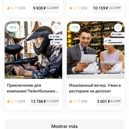
флористике
картинге
9 830
₽
10 159
₽
4.79
224
12 288
₽
4.79
224
13 729
₽
-
20
%
-
17
%
Приключение для
Изысканный вечер. Ужин в
компании! Пейнтбольная
ресторане на депозит
сценарная игра
13 786
₽
3 601
₽
4.79
224
17 232
₽
4.79
224
4 339
₽
Mostrar más