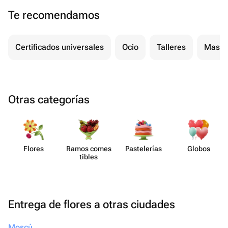
Te recomendamos
Certificados universales
Ocio
Talleres
Masaj
Otras categorías
Flores
Ramos comes​
Paste​lerías
Globos
tibles
Entrega de flores a otras ciudades
Moscú