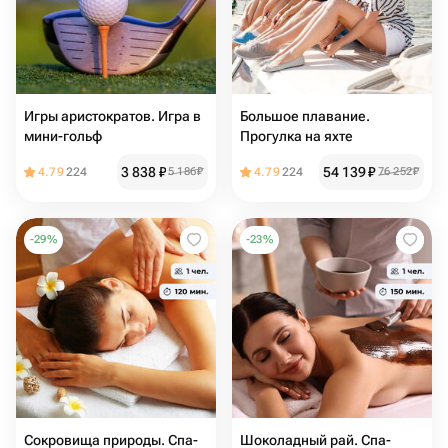
Игры аристократов. Игра в
Большое плавание.
мини-гольф
Прогулка на яхте
3 838
₽
54 139
₽
4.79
224
5 186
₽
4.79
224
76 252
₽
-
29
%
-
23
%
Сокровища природы. Спа-
Шоколадный рай. Спа-