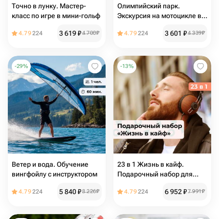
Точно в лунку. Мастер-
Олимпийский парк.
класс по игре в мини-гольф
Экскурсия на мотоцикле в
Олимпийский парк
3 619
₽
3 601
₽
4.79
224
4 700
₽
4.79
224
4 339
₽
-
29
%
-
13
%
Ветер и вода. Обучение
23 в 1 Жизнь в кайф.
вингфойлу с инструктором
Подарочный набор для
настоящего мужчины
5 840
₽
6 952
₽
4.79
224
8 226
₽
4.79
224
7 991
₽