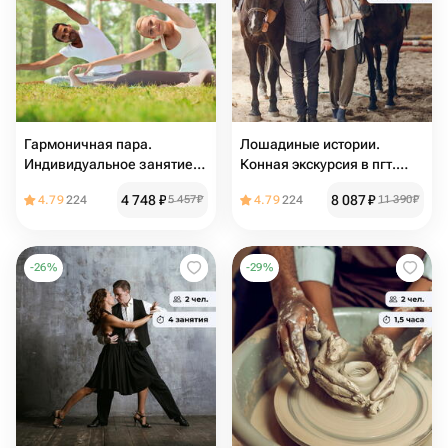
Гармоничная пара.
Лошадиные истории.
Индивидуальное занятие
Конная экскурсия в пгт.
йогой
Дагомыс
4 748
₽
8 087
₽
4.79
224
5 457
₽
4.79
224
11 390
₽
-
26
%
-
29
%