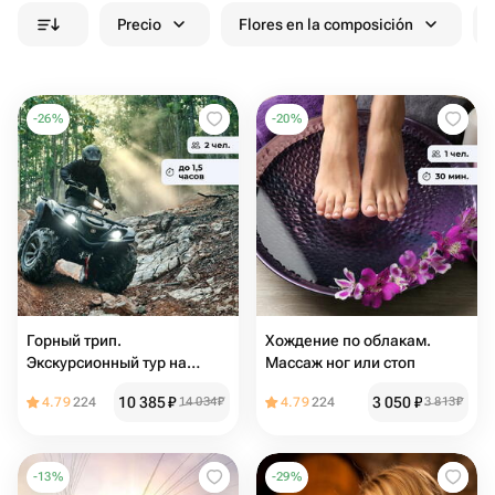
Precio
Flores en la composición
-
26
%
-
20
%
Горный трип.
Хождение по облакам.
Экскурсионный тур на
Массаж ног или стоп
квадроцикле
10 385
₽
3 050
₽
4.79
224
14 034
₽
4.79
224
3 813
₽
-
13
%
-
29
%