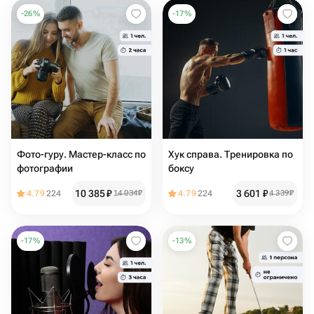
-
26
%
-
17
%
Фото-гуру. Мастер-класс по
Хук справа. Тренировка по
фотографии
боксу
10 385
₽
3 601
₽
4.79
224
14 034
₽
4.79
224
4 339
₽
-
17
%
-
13
%