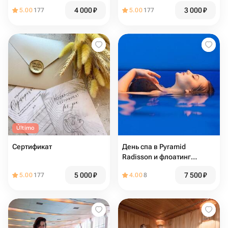
4 000
₽
3 000
₽
5.00
177
5.00
177
Último
Сертификат
День спа в Pyramid
Radisson и флоатинг
медитация
5 000
₽
7 500
₽
5.00
177
4.00
8