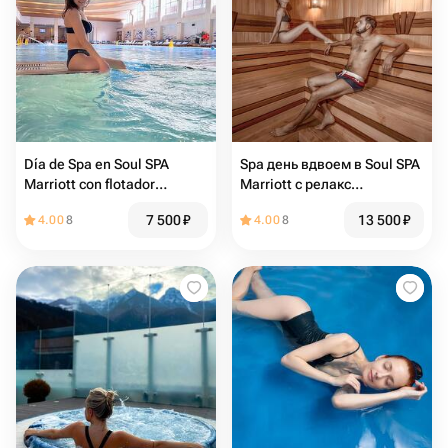
Día de Spa en Soul SPA
Spa день вдвоем в Soul SPA
Marriott con flotador
Marriott с релакс
relajante, 1 persona
флоатингом
7 500
₽
13 500
₽
4.00
8
4.00
8