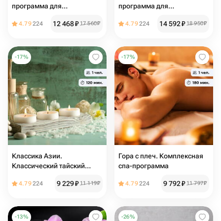
программа для
программа для
удовольствия
удовольствия
12 468
₽
14 592
₽
4.79
224
17 560
₽
4.79
224
18 950
₽
-
17
%
-
17
%
Классика Азии.
Гора с плеч. Комплексная
Классический тайский
спа-программа
массаж
9 229
₽
9 792
₽
4.79
224
11 119
₽
4.79
224
11 797
₽
-
13
%
-
26
%