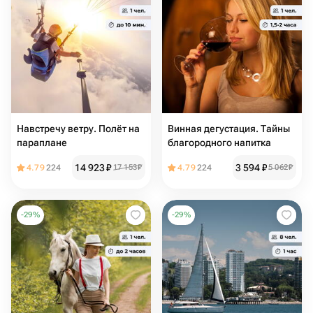
Навстречу ветру. Полёт на
Винная дегустация. Тайны
параплане
благородного напитка
14 923
₽
3 594
₽
4.79
224
17 153
₽
4.79
224
5 062
₽
-
29
%
-
29
%