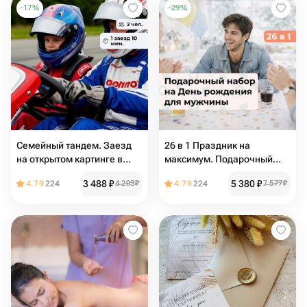
-
17
%
-
29
%
Семейный тандем. Заезд
26 в 1 Праздник на
на открытом картинге в
максимум. Подарочный
двухместном карте
набор на День рождения
3 488
₽
5 380
₽
4.79
224
4 203
₽
4.79
224
7 577
₽
для мужчины