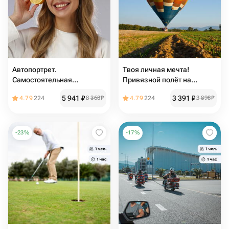
Автопортрет.
Твоя личная мечта!
Самостоятельная
Привязной полёт на
фотосъёмка в студии
воздушном шаре в с.
5 941
₽
3 391
₽
4.79
224
8 368
₽
4.79
224
3 898
₽
Прогресс
-
23
%
-
17
%