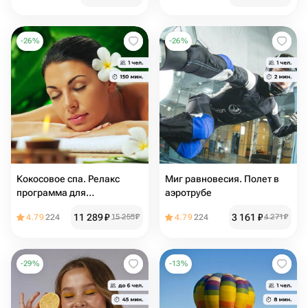
-
26
%
-
26
%
Кокосовое спа. Релакс
Миг равновесия. Полет в
программа для
аэротрубе
удовольствия
11 289
₽
3 161
₽
4.79
224
15 255
₽
4.79
224
4 271
₽
-
29
%
-
13
%