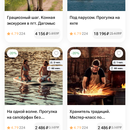
Грациозный шаг. Конная
Под парусом. Прогулка на
экскурсия в пгт. Дагомыс
яхте
4 156
₽
18 196
₽
4.79
224
5 853
₽
4.79
224
25 628
₽
-
20
%
-
20
%
На одной волне. Прогулка
Хранитель традиций.
на сапсёрфах без
Мастер-класс по
инструктора
кузнечному делу
2 486
₽
2 486
₽
4.79
224
3 107
₽
4.79
224
3 107
₽