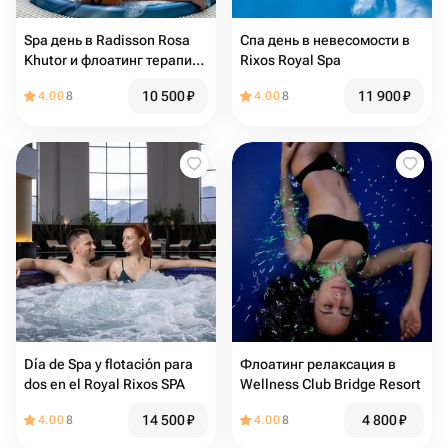
Spa день в Radisson Rosa
Спа день в невесомости в
Khutor и флоатинг терапия,
Rixos Royal Spa
2 человека
10 500
₽
11 900
₽
4.00
8
4.00
8
Día de Spa y flotación para
Флоатинг релаксация в
dos en el Royal Rixos SPA
Wellness Club Bridge Resort
14 500
₽
4 800
₽
4.00
8
4.00
8