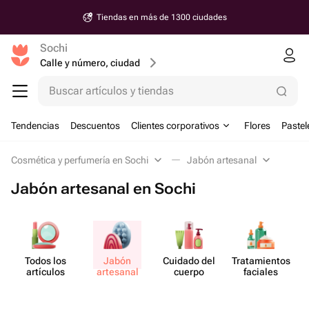
Tiendas en más de 1300 ciudades
Sochi
Calle y número, ciudad
Buscar artículos y tiendas
Tendencias
Descuentos
Clientes corporativos
Flores
Pastel
Cosmética y perfumería en Sochi
Jabón artesanal
Jabón artesanal en Sochi
Todos los
Jabón
Cuidado del
Tratam​ientos
artículos
artesanal
cuerpo
faciales