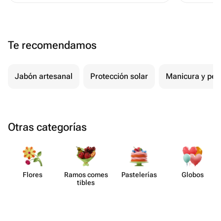
объемный
вообще н
Te recomendamos
Jabón artesanal
Protección solar
Manicura y ped
Otras categorías
Flores
Ramos comes​
Paste​lerías
Globos
tibles