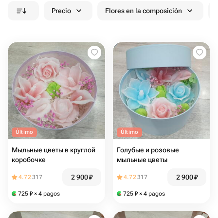
Precio
Flores en la composición
Último
Último
Мыльные цветы в круглой
Голубые и розовые
коробочке
мыльные цветы
2 900
₽
2 900
₽
4.72
317
4.72
317
725
₽
× 4 pagos
725
₽
× 4 pagos