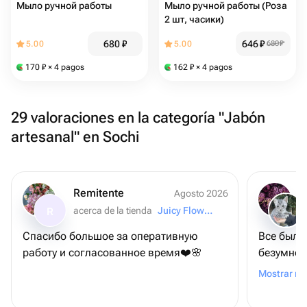
Мыло ручной работы
Мыло ручной работы (Роза
2 шт, часики)
680
₽
646
₽
5.00
5.00
680
₽
170
₽
× 4 pagos
162
₽
× 4 pagos
29 valoraciones en la categoría "Jabón
artesanal" en Sochi
Remitente
Agosto 2026
acerca de la tienda
Juicy Flowers
R
Спасибо большое за оперативную
Все было
работу и согласованное время❤️🌸
безумно 
быстрее.
Mostrar m
которая 
получилс