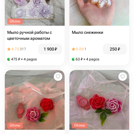
Último
Мыло ручной работы с
Мыло снежинки
цветочным ароматом
1 900
₽
250
₽
4.72
317
5.00
1
475
₽
× 4 pagos
63
₽
× 4 pagos
Último
Último