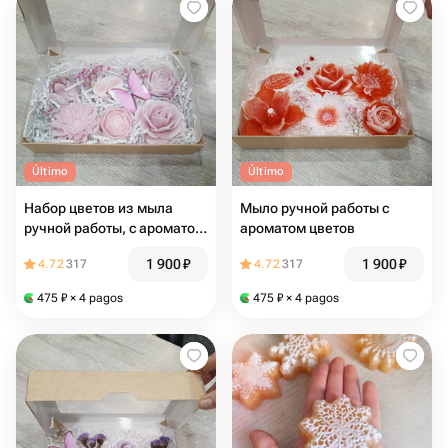
Último
Último
Набор цветов из мыла
Мыло ручной работы с
ручной работы, с ароматом
ароматом цветов
цветов
1 900
₽
1 900
₽
4.72
317
4.72
317
475
₽
× 4 pagos
475
₽
× 4 pagos