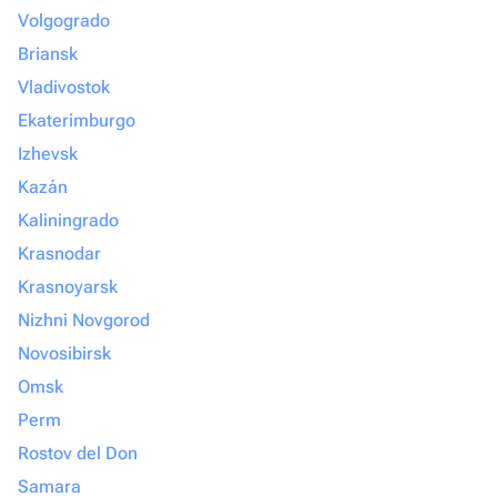
Volgogrado
Briansk
Vladivostok
Ekaterimburgo
Izhevsk
Kazán
Kaliningrado
Krasnodar
Krasnoyarsk
Nizhni Novgorod
Novosibirsk
Omsk
Perm
Rostov del Don
Samara