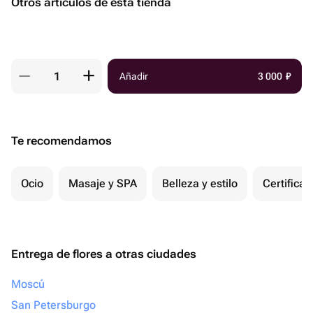
Otros artículos de esta tienda
Añadir
3 000
₽
Te recomendamos
Ocio
Masaje y SPA
Belleza y estilo
Certifica
Entrega de flores a otras ciudades
Moscú
San Petersburgo