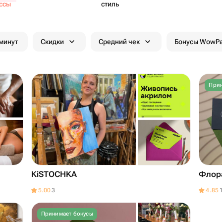
ссы
стиль
 минут
Скидки
Средний чек
Бонусы WowP
Прин
KiSTOCHKA
Флор
5.00
3
4.85
Принимает бонусы