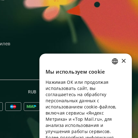
илев
×
Мы используем сookie
RUSSIAN
Нажимая ОК или продолжая
ENGLISH
использовать сайт, вы
RUB
Русский
UKRAINIAN
соглашаетесь на обработку
персональных данных с
PORTUGUESE
использованием cookie-файлов,
включая сервисы «Яндекс
SPANISH
Метрика» и «Top Mail.ru», для
анализа использования и
HUNGARIAN
улучшения работы сервисов.
ITALIAN
Более подробная информация