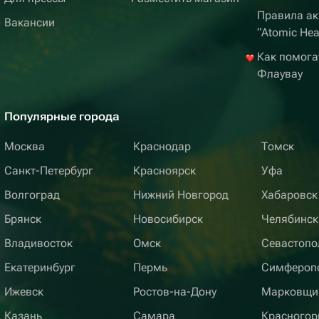
Правила ак
Вакансии
“Atomic Hea
Как помога
Флаувау
Популярные города
Москва
Краснодар
Томск
Санкт-Петербург
Красноярск
Уфа
Волгоград
Нижний Новгород
Хабаровск
Брянск
Новосибирск
Челябинск
Владивосток
Омск
Севастопо
Екатеринбург
Пермь
Симфероп
Ижевск
Ростов-на-Дону
Марковщи
Казань
Самара
Красногор