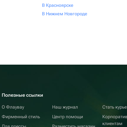
В Красноярске
В Нижнем Новгороде
Полезные ссылки
О Флаувау
Наш журнал
Стать курь
Фирменный стиль
Центр помощи
Корпорати
клиентам
Для прессы
Разместить магазин