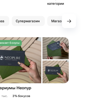
категории
ass
Супермагазин
Магазины FMART
имает бонусы
ариумы Неопур
1 тыс.
3% бонусов