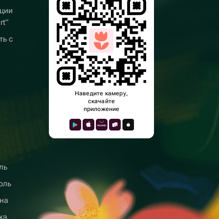
ции
rt”
ть с
Наведите камеру,
скачайте
приложение
ль
оль
на
ка