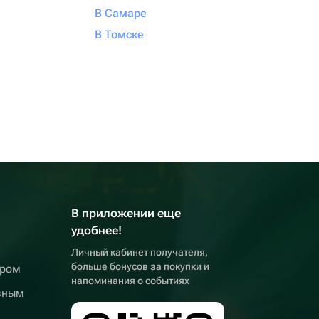
В Самаре
В Томске
В приложении еще
удобнее!
Личный кабинет получателя,
больше бонусов за покупки и
ером
напоминания о событиях
вным