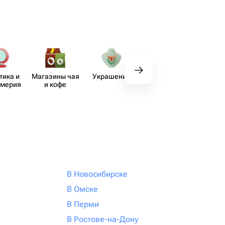
тика и
Магазины чая
Украшения
Вкусные
Де
юмерия
и кофе
наборы
В Новосибирске
В Омске
В Перми
В Ростове-на-Дону