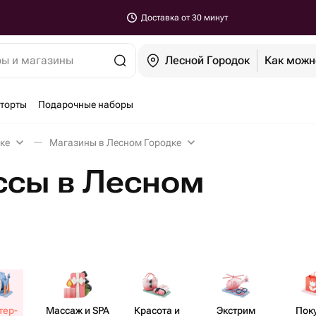
Доставка от 30 минут
ры и магазины
Лесной Городок
Как можн
-торты
Подарочные наборы
ке
Магазины в Лесном Городке
ссы в Лесном
ер-​
Массаж и SPA
Красота и
Экстрим
Пок