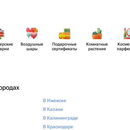
​ерские
Воздушные
Пода​рочные
Комнатные
Косме
карни
шары
серти​фикаты
растения
парф​
городах
В Ижевске
В Казани
В Калининграде
В Краснодаре