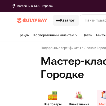
Магазины в 1300+ городах
Каталог
Найти това
Тренды
Корпоративным клиентам
Цветы
Бенто
Подарочные сертификаты в Лесном Город
Мастер-кла
Городке
Все товары
Впеча​тления
Маст