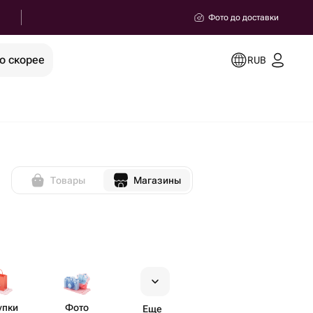
Фото до доставки
о скорее
RUB
Товары
Магазины
упки
Фото
Еще