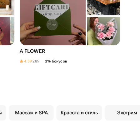
A FLOWER
4.59
289
3% бонусов
ы
Массаж и SPA
Красота и стиль
Экстрим