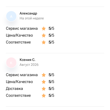
тли, щитовки или мучнистого червеца. Регулярно
должна иметь точки роста и корни.
осматривайте растение и при необходимости
Александр
применяйте инсектициды.
А
На этой неделе
8. Размножение
Сервис магазина
5
/5
Растение размножается делением корневища. Этот
Цена/Качество
5
/5
процесс лучше проводить весной, аккуратно разделяя
Соответствие
5
/5
растение на несколько частей, каждая из которых
должна иметь точки роста и корни.
Ксения С.
К
Август 2026
Сервис магазина
5
/5
Цена/Качество
5
/5
Доставка
5
/5
Соответствие
5
/5