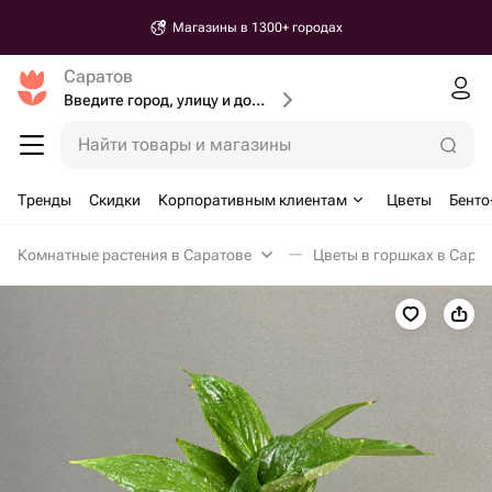
Магазины в 1300+ городах
Саратов
Введите город, улицу и дом доставки
Найти товары и магазины
Тренды
Скидки
Корпоративным клиентам
Цветы
Бенто
Комнатные растения в Саратове
Цветы в горшках в Сара