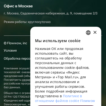
Офис в Москве
г. Москва, Садовническая набережная, д. 9, помещение 2/3
Режим работы: круглосуточно
×
Мы используем сookie
RUSSIAN
© Flowwow, inc
Нажимая ОК или продолжая
ENGLISH
Условия
использовать сайт, вы
UKRAINIAN
соглашаетесь на обработку
Обработка персональных данных
персональных данных с
PORTUGUESE
использованием cookie-файлов,
Компания осуществляет деятельность в области информационных
включая сервисы «Яндекс
технологий: оказание услуг в сети “Интернет” по размещению
SPANISH
предложений (объявлений) продавцов о реализации товаров.
Метрика» и «Top Mail.ru», для
Посмотреть
сведения о программах
, включенных в реестр
анализа использования и
HUNGARIAN
российских программ для электронных вычислительных машин и
улучшения работы сервисов.
баз данных.
ITALIAN
Более подробная информация
Общество с ограниченной ответственностью «ФЛАУВАУ»
представлена в
Политике в
ОГРН 1207700263198, ИНН 9702020445
FRENCH
отношении файлов cookie Flowwow
Юридический адрес: г. Москва, вн.тер. г. Муниципальный округ
Замоскворечье, наб. Садовническая, д. 9, помещ. 2/3.
TURKISH