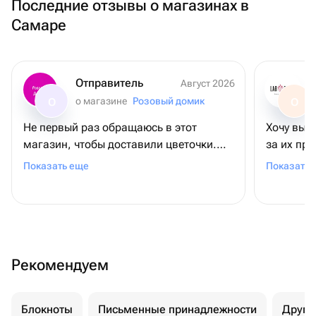
Последние отзывы о магазинах в
Самаре
Отправитель
Август 2026
о магазине
Розовый домик
О
О
Не первый раз обращаюсь в этот
Хочу выразить благодарн
магазин, чтобы доставили цветочки.
за их пр
Цены приемлемые и цветы всегда
внимател
Показать еще
Показать 
свежие. Все выполняется так как
превзошл
прошу. Курьер доставляет заказ в
указанное время. Спасибо, еще не раз
буду к вам обращаться.Рекомендую
Рекомендуем
Блокноты
Письменные принадлежности
Друго