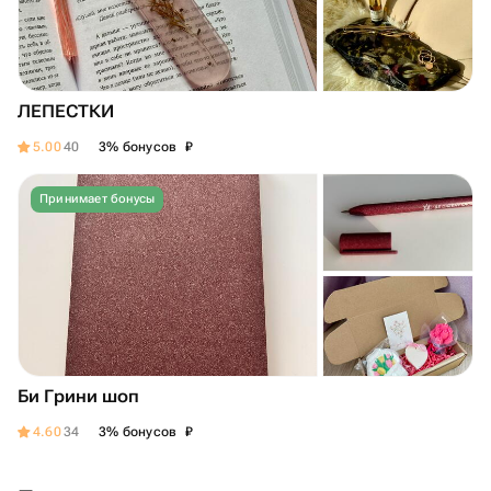
ЛЕПЕСТКИ
₽
5.00
40
3% бонусов
Принимает бонусы
Би Грини шоп
₽
4.60
34
3% бонусов