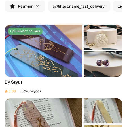
Рейтинг
cv/filters/name_fast_delivery
Скид
Принимает бонусы
By Styur
5.00
5% бонусов