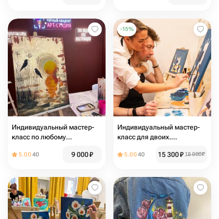
-
15
%
Индивидуальный мастер-
Индивидуальный мастер-
класс по любому
класс для двоих.
направлению.
Электронный сертификат
9 000
₽
15 300
₽
5.00
40
5.00
40
18 000
₽
Электронный сертификат