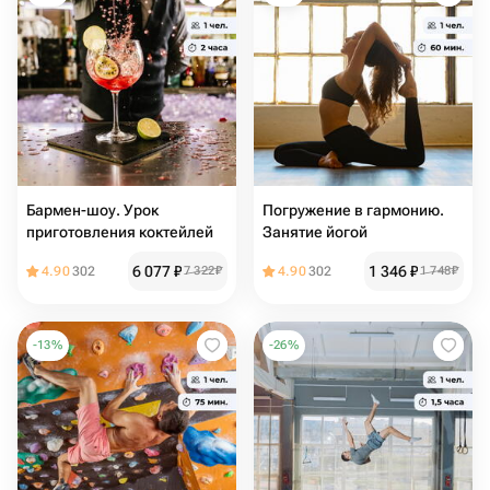
Бармен-шоу. Урок
Погружение в гармонию.
приготовления коктейлей
Занятие йогой
6 077
₽
1 346
₽
4.90
302
7 322
₽
4.90
302
1 748
₽
-
13
%
-
26
%