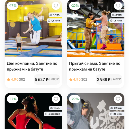
-
17
%
-
20
%
Для компании. Занятие по
Прыгай с нами. Занятие по
прыжкам на батуте
прыжкам на батуте
5 627
₽
2 938
₽
4.90
302
6 780
₽
4.90
302
3 672
₽
-
17
%
-
29
%