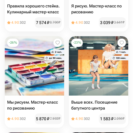
Правила хорошего стейка.
Я рисую. Мастер-класс по
Кулинарный мастер-класс
рисованию
7 574
₽
3 039
₽
4.90
302
8 706
₽
4.90
302
3 661
₽
-
26
%
-
23
%
Мы рисуем. Мастер-класс
Выше всех. Посещение
по рисованию
батутного центра
5 870
₽
1 583
₽
4.90
302
7 932
₽
4.90
302
2 056
₽