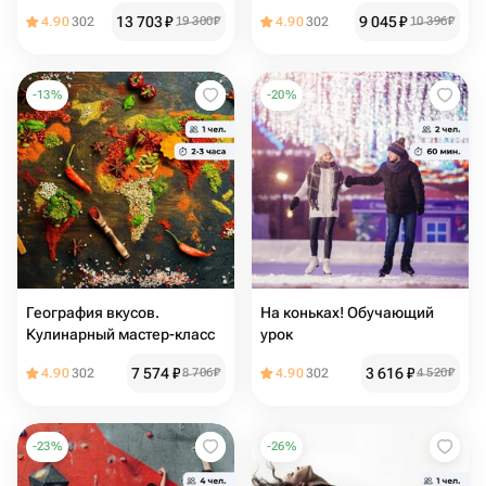
упряжках
гончарному делу
13 703
₽
9 045
₽
4.90
302
19 300
₽
4.90
302
10 396
₽
-
13
%
-
20
%
География вкусов.
На коньках! Обучающий
Кулинарный мастер-класс
урок
7 574
₽
3 616
₽
4.90
302
8 706
₽
4.90
302
4 520
₽
-
23
%
-
26
%