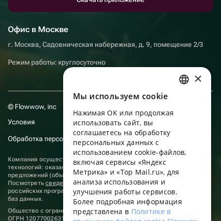
Офис в Москве
г. Москва, Садовническая набережная, д. 9, помещение 2/3
Режим работы: круглосуточно
×
Мы используем сookie
RUSSIAN
© Flowwow, inc
Нажимая ОК или продолжая
ENGLISH
Условия
использовать сайт, вы
UKRAINIAN
соглашаетесь на обработку
Обработка персональных данных
персональных данных с
PORTUGUESE
использованием cookie-файлов,
Компания осуществляет деятельность в области информационных
включая сервисы «Яндекс
SPANISH
технологий: оказание услуг в сети “Интернет” по размещению
Метрика» и «Top Mail.ru», для
предложений (объявлений) продавцов о реализации товаров.
анализа использования и
HUNGARIAN
Посмотреть
сведения о программах
, включенных в реестр
улучшения работы сервисов.
российских программ для электронных вычислительных машин и
ITALIAN
баз данных.
Более подробная информация
представлена в
Политике в
Общество с ограниченной ответственностью «ФЛАУВАУ»
FRENCH
ОГРН 1207700263198, ИНН 9702020445