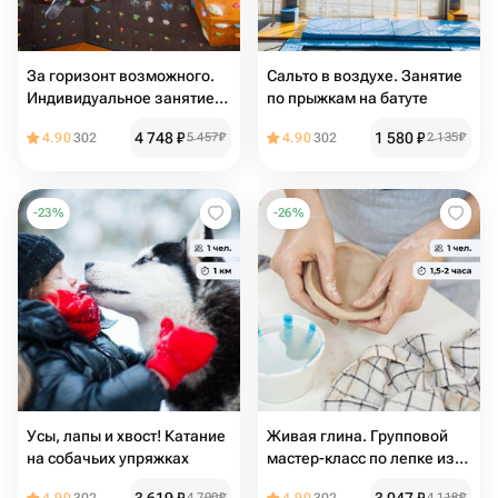
За горизонт возможного.
Сальто в воздухе. Занятие
Индивидуальное занятие
по прыжкам на батуте
по скалолазанию
4 748
₽
1 580
₽
4.90
302
5 457
₽
4.90
302
2 135
₽
-
23
%
-
26
%
Усы, лапы и хвост! Катание
Живая глина. Групповой
на собачьих упряжках
мастер-класс по лепке из
глины
4 700
₽
4 118
₽