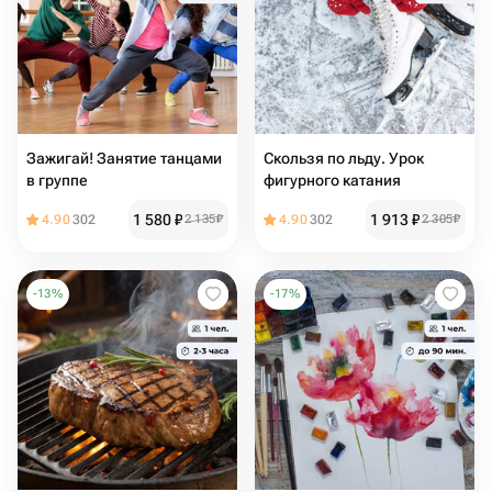
Зажигай! Занятие танцами
Скользя по льду. Урок
в группе
фигурного катания
1 580
₽
1 913
₽
4.90
302
2 135
₽
4.90
302
2 305
₽
-
13
%
-
17
%