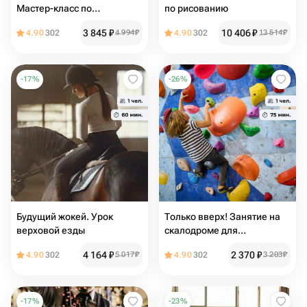
Мастер-класс по
по рисованию
рисованию маслом
3 845
₽
10 406
₽
4.90
302
4 994
₽
4.90
302
13 514
₽
-
17
%
-
26
%
Будущий жокей. Урок
Только вверх! Занятие на
верховой езды
скалодроме для
начинающих в группе
4 164
₽
2 370
₽
4.90
302
5 017
₽
4.90
302
3 203
₽
-
17
%
-
23
%