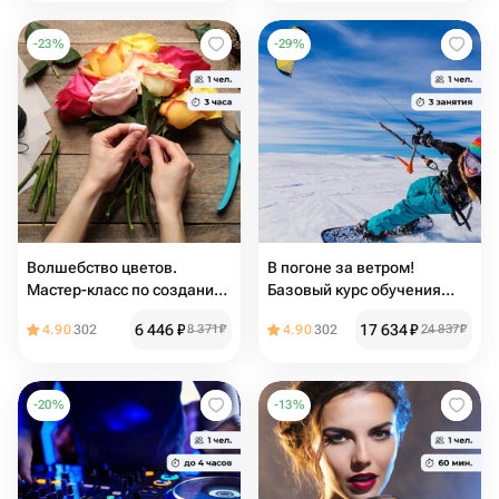
-
23
%
-
29
%
Волшебство цветов.
В погоне за ветром!
Мастер-класс по созданию
Базовый курс обучения
букета в спиральной
кайтингу
6 446
₽
17 634
₽
4.90
302
8 371
₽
4.90
302
24 837
₽
технике
-
20
%
-
13
%