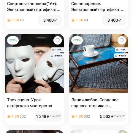
Спиртовые чернила(16+).
Свечеварение.
Электронный сертификат
Электронный сертификат
на мастер-класс "
на мастер-класс
3 400
₽
3 400
₽
5.00
40
5.00
40
-
29
%
-
29
%
Твоя сцена. Урок
Линии любви. Создание
актёрского мастерства
подноса-столика с
эпоксидной смолой
1 348
₽
5 503
₽
4.90
302
1 898
₽
4.90
302
7 750
₽