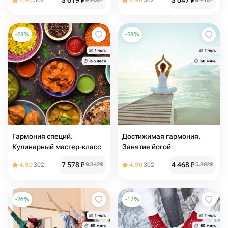
3 619
₽
3 047
₽
4.90
302
4.90
302
-
23
%
-
23
%
Гармония специй.
Достижимая гармония.
Кулинарный мастер-класс
Занятие йогой
7 578
₽
4 468
₽
4.90
302
9 842
₽
4.90
302
5 802
₽
-
26
%
-
17
%