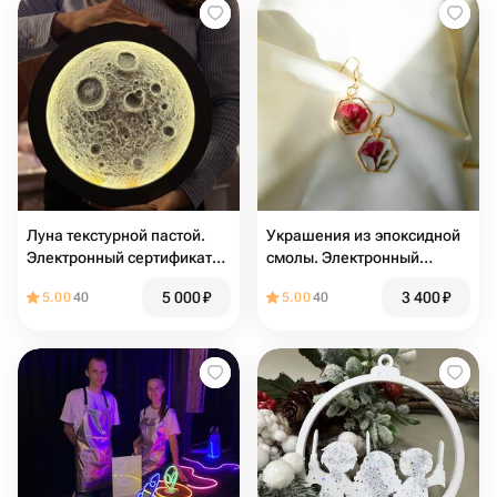
Луна текстурной пастой.
Украшения из эпоксидной
Электронный сертификат
смолы. Электронный
на групповой мастер-класс
сертификат на групповой
5 000
₽
3 400
₽
5.00
40
5.00
40
мастер-класс