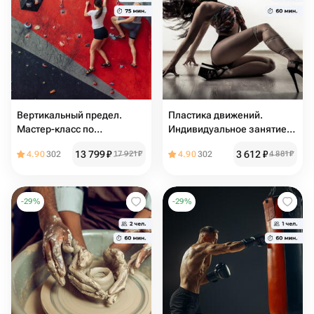
Вертикальный предел.
Пластика движений.
Мастер-класс по
Индивидуальное занятие
скалолазанию
по стрип-пластике
13 799
₽
3 612
₽
4.90
302
17 921
₽
4.90
302
4 881
₽
-
29
%
-
29
%