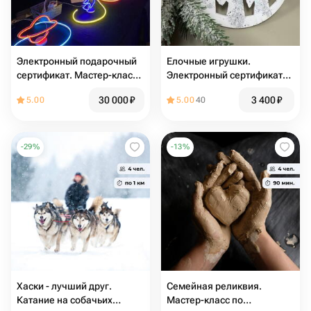
Электронный подарочный
Елочные игрушки.
сертификат. Мастер-класс
Электронный сертификат
по созданию неоновых
на мастер-класс
30 000
₽
3 400
₽
5.00
5.00
40
светильников с выездом по
Москве и МО
-
29
%
-
13
%
Хаски - лучший друг.
Семейная реликвия.
Катание на собачьих
Мастер-класс по