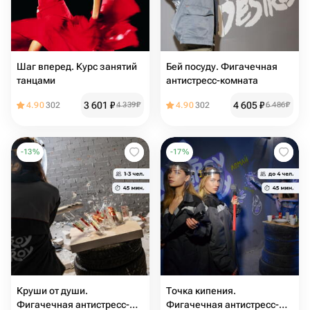
Шаг вперед. Курс занятий
Бей посуду. Фигачечная
танцами
антистресс-комната
3 601
₽
4 605
₽
4.90
302
4 339
₽
4.90
302
6 486
₽
-
13
%
-
17
%
Круши от души.
Точка кипения.
Фигачечная антистресс-
Фигачечная антистресс-