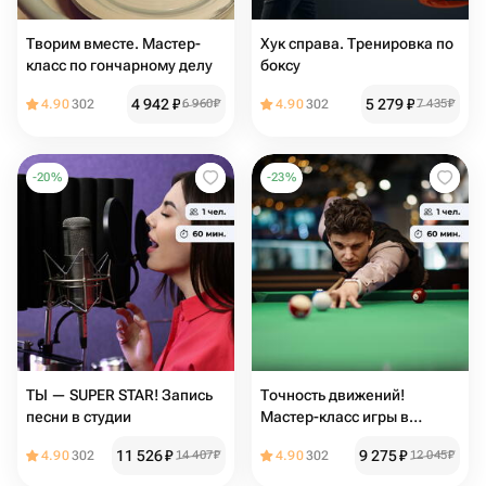
Творим вместе. Мастер-
Хук справа. Тренировка по
класс по гончарному делу
боксу
4 942
₽
5 279
₽
4.90
302
6 960
₽
4.90
302
7 435
₽
-
20
%
-
23
%
ТЫ — SUPER STAR! Запись
Точность движений!
песни в студии
Мастер-класс игры в
бильярд
11 526
₽
9 275
₽
4.90
302
14 407
₽
4.90
302
12 045
₽