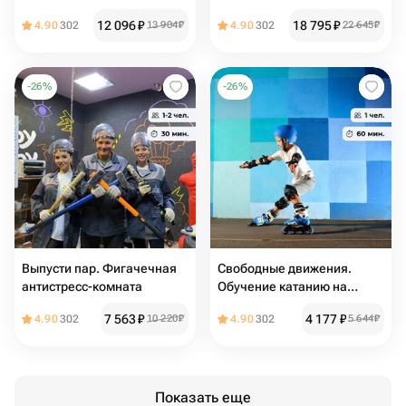
комната
комната
12 096
₽
18 795
₽
4.90
302
13 904
₽
4.90
302
22 645
₽
-
26
%
-
26
%
Выпусти пар. Фигачечная
Свободные движения.
антистресс-комната
Обучение катанию на
роликах
7 563
₽
4 177
₽
4.90
302
10 220
₽
4.90
302
5 644
₽
Показать еще