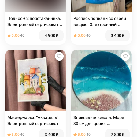
Поднос + 2 подстаканника.
Роспись по ткани со своей
Электронный сертификат
вещью. Электронный
на мастер-класс
сертификат на мастер-
4 900
₽
3 400
₽
5.00
40
5.00
40
класс
Мастер-класс "Акварель".
Эпоксидная смола. Море
Электронный сертификат
30 см для двоих.
Электронный сертификат
3 400
₽
7 800
₽
5.00
40
5.00
40
на мастер-класс