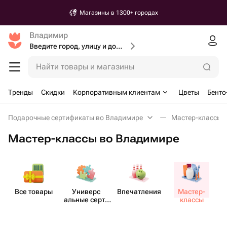
Магазины в 1300+ городах
Владимир
Введите город, улицу и дом доставки
Найти товары и магазины
Тренды
Скидки
Корпоративным клиентам
Цветы
Бенто
Подарочные сертификаты во Владимире
Мастер-классы 
Мастер-классы во Владимире
Все товары
Универс​
Впеча​тления
Мастер-​
М
альные серти​
классы
фикаты