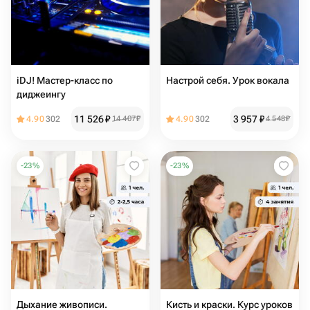
iDJ! Мастер-класс по
Настрой себя. Урок вокала
диджеингу
11 526
₽
3 957
₽
4.90
302
14 407
₽
4.90
302
4 548
₽
-
23
%
-
23
%
Дыхание живописи.
Кисть и краски. Курс уроков