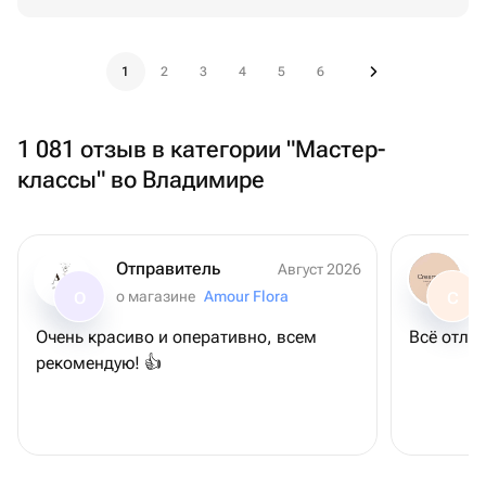
1
2
3
4
5
6
1 081 отзыв в категории "Мастер-
классы" во Владимире
Отправитель
Август 2026
о магазине
Amour Flora
О
С
Очень красиво и оперативно, всем
Всё отлич
рекомендую! 👍