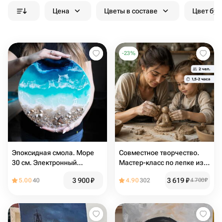
Цена
Цветы в составе
Цвет бук
-
23
%
Эпоксидная смола. Море
Совместное творчество.
30 см. Электронный
Мастер-класс по лепке из
сертификат на мастер-
глины для взрослого и
3 900
₽
3 619
₽
5.00
40
4.90
302
4 700
₽
класс
ребёнка