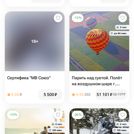
-
13
%
Сертифика "МВ Союз"
Парить над суетой. Полёт
на воздушном шаре г.
Истра
5 500
₽
51 101
₽
5.00
8
4.90
302
58 737
₽
-
13
%
-
26
%