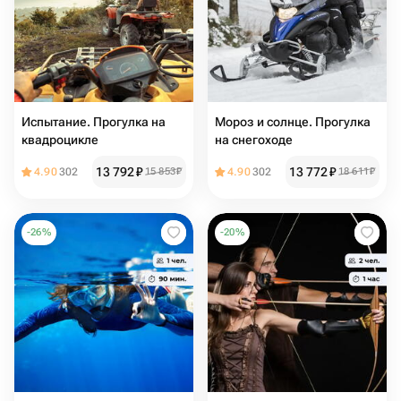
Испытание. Прогулка на
Мороз и солнце. Прогулка
квадроцикле
на снегоходе
13 792
₽
13 772
₽
4.90
302
15 853
₽
4.90
302
18 611
₽
-
26
%
-
20
%