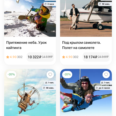
Притяжение неба. Урок
Под крылом самолета.
кайтинга
Полет на самолете
10 322
₽
18 174
₽
4.90
302
14 538
₽
4.90
302
24 560
₽
-
20
%
-
20
%