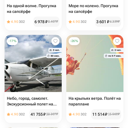
На одной волне. Прогулка
Море по колено. Прогулка
на сапсёрфе
на сапсёрфе
6 978
₽
3 601
₽
4.90
302
8 407
₽
4.90
302
4 339
₽
-
17
%
-
26
%
Небо, город, самолет.
На крыльях ветра. Полёт на
Экскурсионный полет на
параплане
самолете
41 755
₽
11 514
₽
4.90
302
50 307
₽
4.90
302
15 560
₽