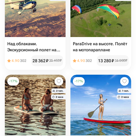
Над облаками.
ParaDrive на высоте. Полёт
Экскурсионный полет на
на мотопараплане
самолете
28 362
₽
13 280
₽
4.90
302
35 453
₽
4.90
302
16 000
₽
-
17
%
-
17
%