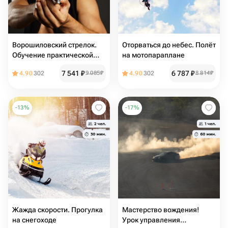
Ворошиловский стрелок.
Оторваться до небес. Полёт
Обучение практической
на мотопараплане
стрельбе
7 541
₽
6 787
₽
4.90
302
9 085
₽
4.90
302
8 814
₽
-
13
%
-
17
%
Жажда скорости. Прогулка
Мастерство вождения!
на снегоходе
Урок управления