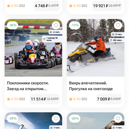
автомобилем
4 748
₽
19 921
₽
4.90
302
5 457
₽
4.90
302
24 001
₽
-
26
%
-
13
%
Поклонники скорости.
Вихрь впечатлений.
Заезд на открытом
Прогулка на снегоходе
картинге
11 514
₽
7 009
₽
4.90
302
15 560
₽
4.90
302
8 056
₽
-
29
%
-
26
%