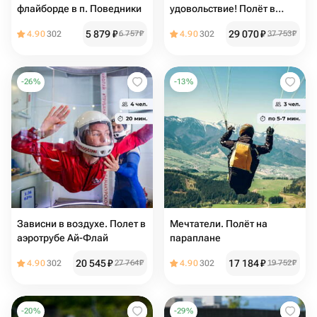
флайборде в п. Поведники
удовольствие! Полёт в
аэротрубе Ай-Флай
5 879
₽
29 070
₽
4.90
302
6 757
₽
4.90
302
37 753
₽
-
26
%
-
13
%
Зависни в воздухе. Полет в
Мечтатели. Полёт на
аэротрубе Ай-Флай
параплане
20 545
₽
17 184
₽
4.90
302
27 764
₽
4.90
302
19 752
₽
-
20
%
-
29
%