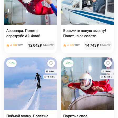
Аэропара. Полет в
Возьмите новую высоту!
аэротрубе Ай-Флай
Полет на самолете
12 042
₽
14 743
₽
4.90
302
14 509
₽
4.90
302
17 763
₽
-
13
%
-
23
%
Поймай волну. Полет на
Парить в своё