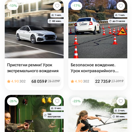
-
13
%
-
17
%
Пристегни ремни! Урок
Безопасное вождение.
экстремального вождения
Урок контраварийного
вождения
68 059
₽
22 735
₽
4.90
302
78 229
₽
4.90
302
27 391
₽
-
26
%
-
23
%