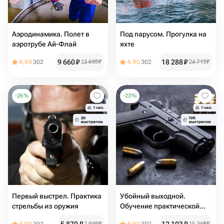
Аэродинамика. Полет в
Под парусом. Прогулка на
аэротрубе Ай-Флай
яхте
9 660
₽
18 288
₽
4.90
302
13 605
₽
4.90
302
24 713
₽
-
26
%
-
23
%
Первый выстрел. Практика
Убойный выходной.
стрельбы из оружия
Обучение практической
стрельбе
7 932
₽
15 718
₽