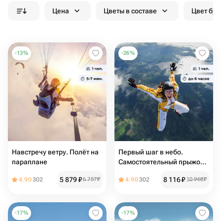
Цена
Цветы в составе
Цвет бук
-
13
%
-
26
%
Навстречу ветру. Полёт на
Первый шаг в небо.
параплане
Самостоятельный прыжок с
парашютом
5 879
₽
8 116
₽
4.90
302
6 757
₽
4.90
302
10 968
₽
-
17
%
-
17
%