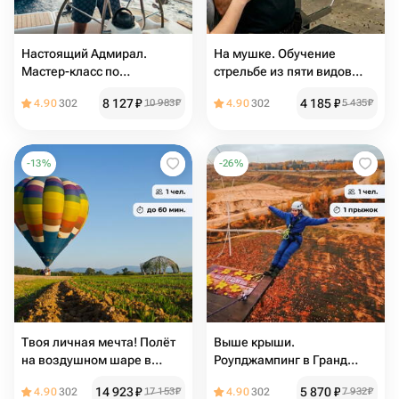
Настоящий Адмирал.
На мушке. Обучение
Мастер-класс по
стрельбе из пяти видов
управлению одноместной
пневматического оружия
8 127
₽
4 185
₽
4.90
302
10 983
₽
4.90
302
5 435
₽
яхтой "Луч"
-
13
%
-
26
%
Твоя личная мечта! Полёт
Выше крыши.
на воздушном шаре в
Роупджампинг в Гранд
группе
Карьере
14 923
₽
5 870
₽
4.90
302
17 153
₽
4.90
302
7 932
₽