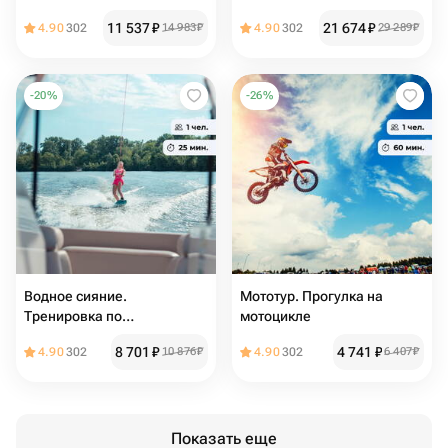
11 537
₽
21 674
₽
4.90
302
14 983
₽
4.90
302
29 289
₽
-
20
%
-
26
%
Водное сияние.
Мототур. Прогулка на
Тренировка по
мотоцикле
вейкбордингу за катером
8 701
₽
4 741
₽
4.90
302
10 876
₽
4.90
302
6 407
₽
Показать еще