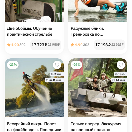
Две обоймы. Обучение
Радужные блики.
практической стрельбе
Тренировка по
вейкбордингу за катером
17 723
₽
17 193
₽
4.90
302
23 950
₽
4.90
302
22 328
₽
-
23
%
-
26
%
Бескрайний вихрь. Полет
Только вперед. Экскурсия
на флайборде п. Поведники
на военный полигон