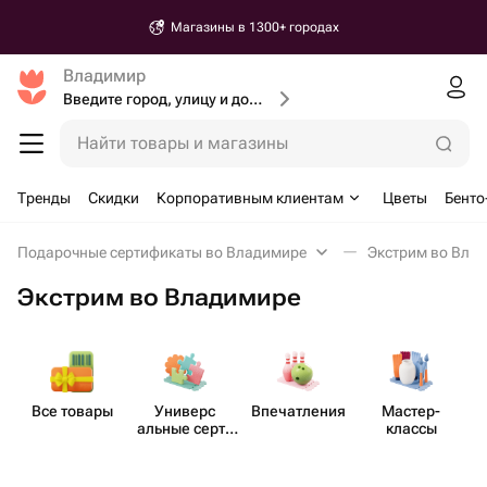
Магазины в 1300+ городах
Владимир
Введите город, улицу и дом доставки
Найти товары и магазины
Тренды
Скидки
Корпоративным клиентам
Цветы
Бенто
Подарочные сертификаты во Владимире
Экстрим во Вла
Экстрим во Владимире
Все товары
Универс​
Впеча​тления
Мастер-​
альные серти​
классы
фикаты