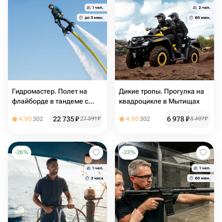
Гидромастер. Полет на
Дикие тропы. Прогулка на
флайборде в тандеме с
квадроцикле в Мытищах
инструктором и со съемкой
22 735
₽
6 978
₽
4.90
302
27 391
₽
4.90
302
8 407
₽
видео в Красногорске
-
26
%
-
23
%