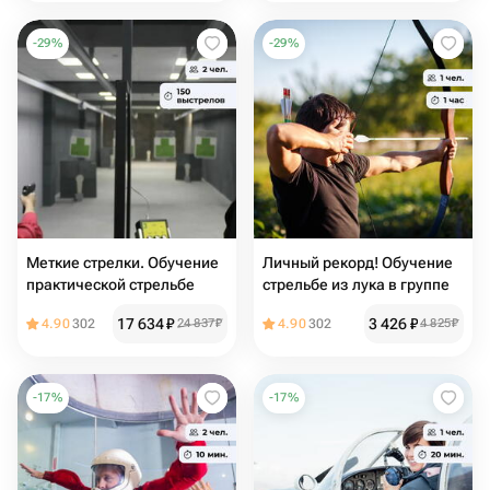
-
29
%
-
29
%
Меткие стрелки. Обучение
Личный рекорд! Обучение
практической стрельбе
стрельбе из лука в группе
17 634
₽
3 426
₽
4.90
302
24 837
₽
4.90
302
4 825
₽
-
17
%
-
17
%