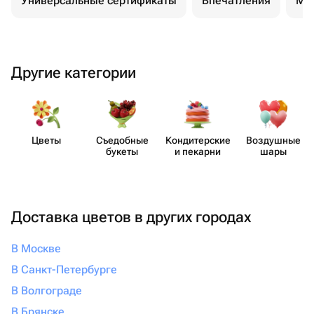
Универсальные сертификаты
Впечатления
Ма
Другие категории
Цветы
Съедобные
Кондит​ерские
Воздушные
букеты
и пекарни
шары
Доставка цветов в других городах
В Москве
В Санкт-Петербурге
В Волгограде
В Брянске