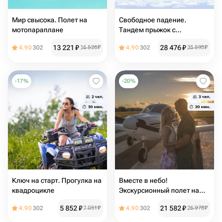
Мир свысока. Полет на
Свободное падение.
мотопараплане
Тандем прыжок с
парашютом
13 221
₽
28 476
₽
4.90
302
16 526
₽
4.90
302
35 595
₽
-
17
%
-
20
%
Ключ на старт. Прогулка на
Вместе в небо!
квадроцикле
Экскурсионный полет на
самолете
5 852
₽
21 582
₽
4.90
302
7 051
₽
4.90
302
26 978
₽