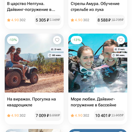
В царство Нептуна.
Стрелы Амура. Обучение
Дайвинг-погружение в
стрельбе из лука
бассейне
5 305
₽
8 588
₽
4.90
302
7 169
₽
4.90
302
10 735
₽
-
13
%
-
13
%
На виражах. Прогулка на
Море любви. Дайвинг-
квадроцикле
погружение в бассейне
7 009
₽
10 401
₽
4.90
302
8 056
₽
4.90
302
11 955
₽