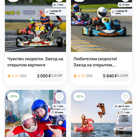
Чувство скорости. Заезд на
Любителям скорости!
открытом картинге
Заезд на открытом
картинге
3 050
₽
5 840
₽
4.90
302
3 813
₽
4.90
302
8 226
₽
-
29
%
-
26
%