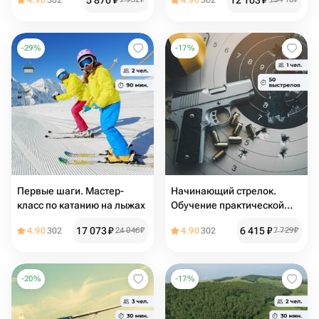
5 870
₽
12 103
₽
4.90
302
4.90
302
-
29
%
-
17
%
Первые шаги. Мастер-
Начинающий стрелок.
класс по катанию на лыжах
Обучение практической
стрельбе
17 073
₽
6 415
₽
4.90
302
24 046
₽
4.90
302
7 729
₽
-
20
%
-
17
%