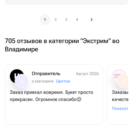
1
2
3
4
705 отзывов в категории "Экстрим" во
Владимире
Отправитель
Август 2026
о магазине
Цветов
О
А
Заказ приехал вовремя. Букет просто
Заказыва
прекрасен. Огромное спасибо😌
качество 
Спасибо!
Показать 