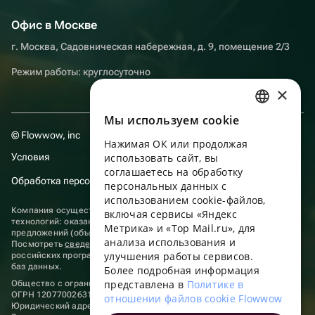
Офис в Москве
г. Москва, Садовническая набережная, д. 9, помещение 2/3
Режим работы: круглосуточно
×
Мы используем сookie
RUSSIAN
© Flowwow, inc
Нажимая ОК или продолжая
ENGLISH
Условия
использовать сайт, вы
UKRAINIAN
соглашаетесь на обработку
Обработка персональных данных
персональных данных с
PORTUGUESE
использованием cookie-файлов,
Компания осуществляет деятельность в области информационных
включая сервисы «Яндекс
SPANISH
технологий: оказание услуг в сети “Интернет” по размещению
Метрика» и «Top Mail.ru», для
предложений (объявлений) продавцов о реализации товаров.
анализа использования и
HUNGARIAN
Посмотреть
сведения о программах
, включенных в реестр
улучшения работы сервисов.
российских программ для электронных вычислительных машин и
ITALIAN
баз данных.
Более подробная информация
представлена в
Политике в
Общество с ограниченной ответственностью «ФЛАУВАУ»
FRENCH
ОГРН 1207700263198, ИНН 9702020445
отношении файлов cookie Flowwow
Юридический адрес: г. Москва, вн.тер. г. Муниципальный округ
TURKISH