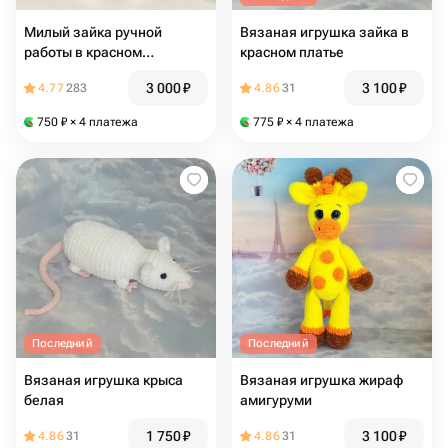
Милый зайка ручной
Вязаная игрушка зайка в
работы в красном
красном платье
комбинезончике
3 000
₽
3 100
₽
4.77
283
4.86
31
750
₽
× 4 платежа
775
₽
× 4 платежа
Последний
Последний
Вязаная игрушка крыса
Вязаная игрушка жираф
белая
амигуруми
1 750
₽
3 100
₽
4.86
31
4.86
31