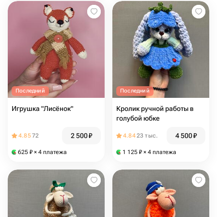
Последний
Последний
Игрушка "Лисёнок"
Кролик ручной работы в
голубой юбке
2 500
₽
4 500
₽
4.85
72
4.84
23 тыс.
625
₽
× 4 платежа
1 125
₽
× 4 платежа