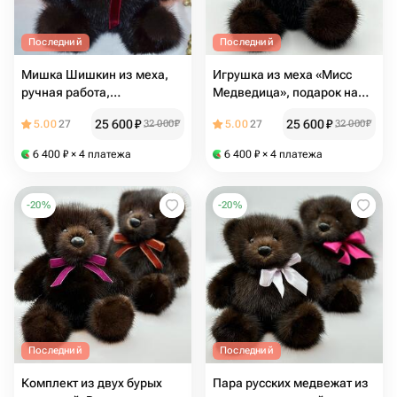
Последний
Последний
Мишка Шишкин из меха,
Игрушка из меха «‎Мисс
ручная работа,
Медведица»‎, подарок на
натуральный мех, русский
выпускной
25 600
₽
25 600
₽
5.00
27
32 000
₽
5.00
27
32 000
₽
подарок, выпускной
6 400
₽
× 4 платежа
6 400
₽
× 4 платежа
-
20
%
-
20
%
Последний
Последний
Комплект из двух бурых
Пара русских медвежат из