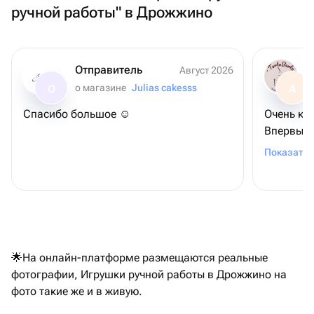
ручной работы" в Дрожжино
Отправитель
Август 2026
о магазине
Julias cakesss
О
А
Спасибо большое ☺️
Очень кр
Впервые 
раз, по в
Показать 
как завт
думаю чт
торт, спа
🌟На онлайн-платформе размещаются реальные
фотографии, Игрушки ручной работы в Дрожжино на
фото такие же и в живую.