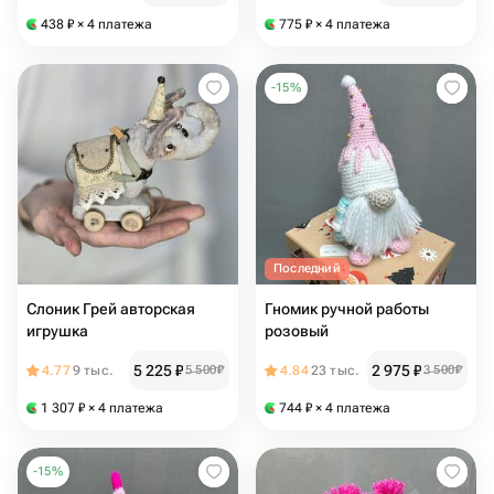
438
₽
× 4 платежа
775
₽
× 4 платежа
-
15
%
Последний
Слоник Грей авторская
Гномик ручной работы
игрушка
розовый
5 225
₽
2 975
₽
4.77
9 тыс.
5 500
₽
4.84
23 тыс.
3 500
₽
1 307
₽
× 4 платежа
744
₽
× 4 платежа
-
15
%