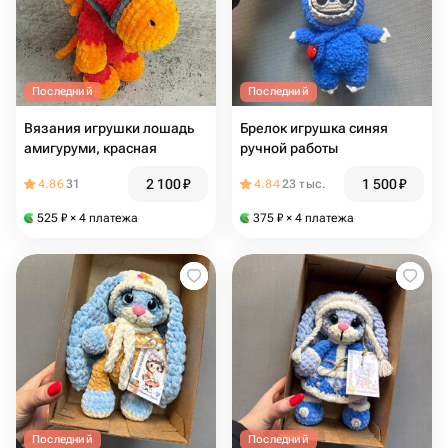
Последний
Последний
Вязания игрушки лошадь
Брелок игрушка синяя
амигуруми, красная
ручной работы
2 100
₽
1 500
₽
4.86
31
4.84
23 тыс.
525
₽
× 4 платежа
375
₽
× 4 платежа
Последний
Последний