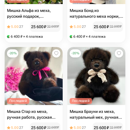
Мишка Альфа из меха,
Мишка Бонд из
русский подарок,
натурального меха норки,
выпускной
русский подарок,
25 600
₽
25 600
₽
5.00
27
32 000
₽
5.00
27
32 000
₽
выпускной
6 400
₽
× 4 платежа
6 400
₽
× 4 платежа
-
20
%
-
20
%
Последний
Последний
Мишка Стар из меха,
Мишка Брауни из меха,
ручная работа, русская
натуральный мех, ручная
игрушка, выпускной
работа, русский подарок,
25 600
₽
25 600
₽
5.00
27
32 000
₽
5.00
27
32 000
₽
выпускной