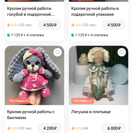
Кролик ручной работы
Кролик ручной работы в
голубой в подарочной
подарочной упаковке
упаковке
4 500
₽
4 500
₽
4.84
23 тыс.
4.84
23 тыс.
1 125
₽
× 4 платежа
1 125
₽
× 4 платежа
Последний
Последний
Кролик ручной работы с
Лягушка в платьице
бантиком
4 200
₽
6 000
₽
4.84
23 тыс.
4.56
64