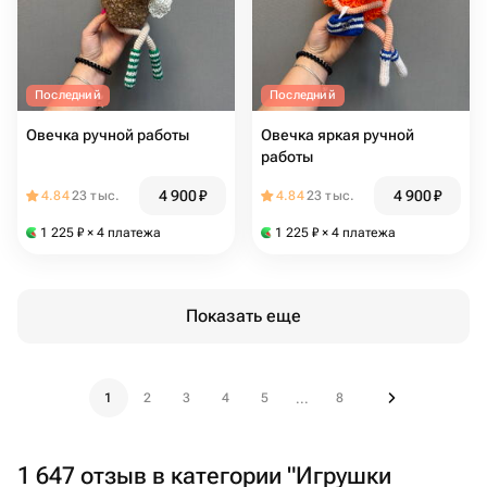
Последний
Последний
Овечка ручной работы
Овечка яркая ручной
работы
4 900
₽
4 900
₽
4.84
23 тыс.
4.84
23 тыс.
1 225
₽
× 4 платежа
1 225
₽
× 4 платежа
Показать еще
1
2
3
4
5
8
...
1 647 отзыв в категории "Игрушки