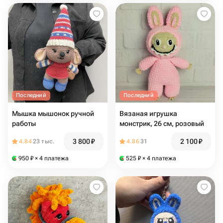
Последний
Последний
Мышка мышонок ручной
Вязаная игрушка
работы
монстрик, 26 см, розовый
3 800
₽
2 100
₽
4.84
23 тыс.
4.86
31
950
₽
× 4 платежа
525
₽
× 4 платежа