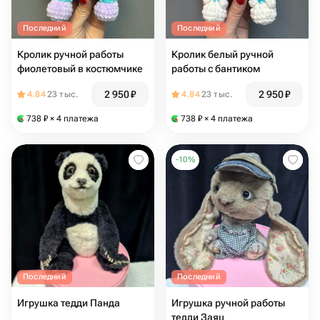
Последний
Последний
Кролик ручной работы
Кролик белый ручной
фиолетовый в костюмчике
работы с бантиком
2 950
₽
2 950
₽
4.84
23 тыс.
4.84
23 тыс.
738
₽
× 4 платежа
738
₽
× 4 платежа
-
10
%
Последний
Последний
Игрушка тедди Панда
Игрушка ручной работы
тедди Заяц