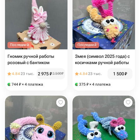
Последний
Последний
Гномик ручной работы
Змея (символ 2025 года) с
розовый с бантиком
косичками ручной работы
2 975
₽
1 500
₽
4.84
23 тыс.
3 500
₽
4.84
23 тыс.
744
₽
× 4 платежа
375
₽
× 4 платежа