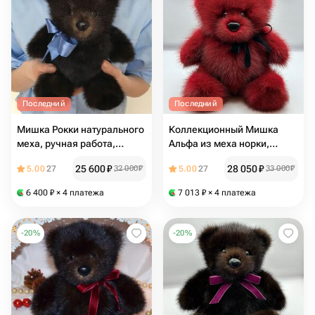
Последний
Последний
Мишка Рокки натурального
Коллекционный Мишка
меха, ручная работа,
Альфа из меха норки,
русский подарок,
ручная работа, русская
25 600
₽
28 050
₽
5.00
27
32 000
₽
5.00
27
33 000
₽
выпускной
игрушка, выпускной
6 400
₽
× 4 платежа
7 013
₽
× 4 платежа
-
20
%
-
20
%