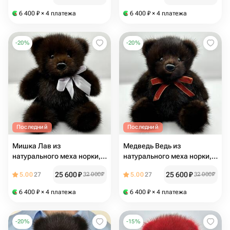
6 400
₽
× 4 платежа
6 400
₽
× 4 платежа
-
20
%
-
20
%
Последний
Последний
Мишка Лав из
Медведь Ведь из
натурального меха норки,
натурального меха норки,
русская игрушка,
русская игрушка
25 600
₽
25 600
₽
5.00
27
32 000
₽
5.00
27
32 000
₽
выпускной
6 400
₽
× 4 платежа
6 400
₽
× 4 платежа
-
20
%
-
15
%