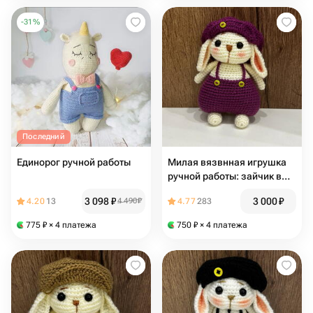
-
31
%
Последний
Единорог ручной работы
Милая вязвнная игрушка
ручной работы: зайчик в
фиолетовом костюме
3 098
₽
3 000
₽
4.20
13
4 490
₽
4.77
283
775
₽
× 4 платежа
750
₽
× 4 платежа