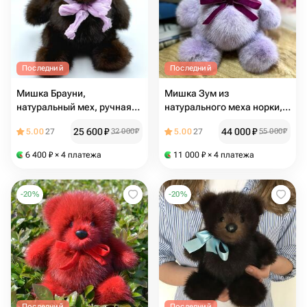
Последний
Последний
Мишка Брауни,
Мишка Зум из
натуральный мех, ручная
натурального меха норки,
работа, Россия, русский
русский подарок,
25 600
₽
44 000
₽
5.00
27
32 000
₽
5.00
27
55 000
₽
подарок, выпускной
выпускной
6 400
₽
× 4 платежа
11 000
₽
× 4 платежа
-
20
%
-
20
%
Последний
Последний