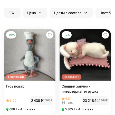
Цена
Цветы в составе
Цвет бук
-
10
%
-
10
%
Последний
Последний
Гусь повар
Спящий зайчик -
интерьерная игрушка
4.81
2 430
₽
23 218
₽
5.00
2 700
₽
25 798
₽
36 тыс.
608
₽
× 4 платежа
5 805
₽
× 4 платежа