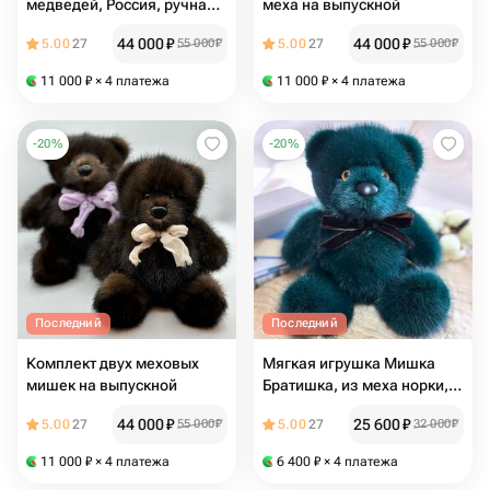
медведей, Россия, ручная
меха на выпускной
работа, подарок на
44 000
₽
44 000
₽
5.00
27
55 000
₽
5.00
27
55 000
₽
выпускной
11 000
₽
× 4 платежа
11 000
₽
× 4 платежа
-
20
%
-
20
%
Последний
Последний
Комплект двух меховых
Мягкая игрушка Мишка
мишек на выпускной
Братишка, из меха норки,
изумруд, ручная работа, на
44 000
₽
25 600
₽
5.00
27
55 000
₽
5.00
27
32 000
₽
выпускной
11 000
₽
× 4 платежа
6 400
₽
× 4 платежа