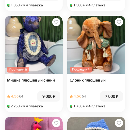
1 050
₽
× 4 платежа
1 500
₽
× 4 платежа
Последний
Последний
Мишка плюшевый синий
Слоник плюшевый
9 000
₽
7 000
₽
4.56
64
4.56
64
2 250
₽
× 4 платежа
1 750
₽
× 4 платежа