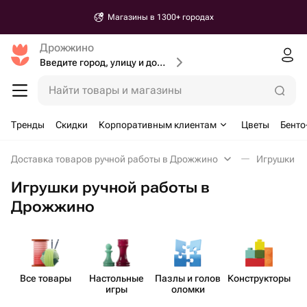
Магазины в 1300+ городах
Дрожжино
Введите город, улицу и дом доставки
Найти товары и магазины
Тренды
Скидки
Корпоративным клиентам
Цветы
Бенто
Доставка товаров ручной работы в Дрожжино
Игрушки ру
Игрушки ручной работы в
Дрожжино
Все товары
Наст​ольные
Пазлы и голов​
Констр​укторы
игры
оломки
р