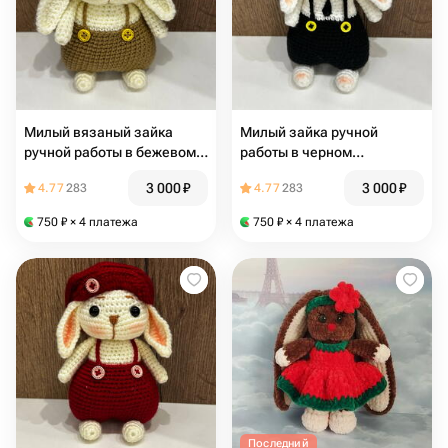
Милый вязаный зайка
Милый зайка ручной
ручной работы в бежевом
работы в черном
костюмчике
камбинезончике
3 000
₽
3 000
₽
4.77
283
4.77
283
750
₽
× 4 платежа
750
₽
× 4 платежа
Последний