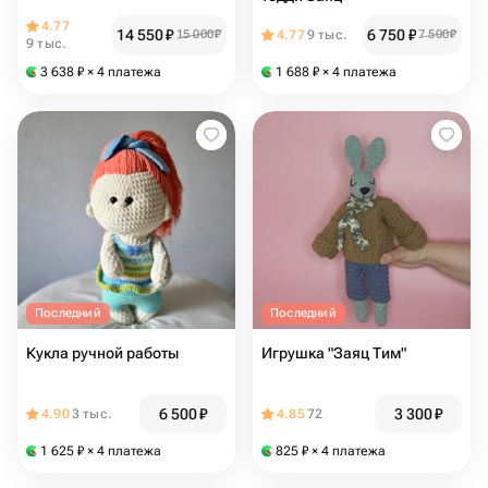
4.77
14 550
₽
6 750
₽
15 000
₽
4.77
9 тыс.
7 500
₽
9 тыс.
3 638
₽
× 4 платежа
1 688
₽
× 4 платежа
Последний
Последний
Кукла ручной работы
Игрушка "Заяц Тим"
6 500
₽
3 300
₽
4.90
3 тыс.
4.85
72
1 625
₽
× 4 платежа
825
₽
× 4 платежа