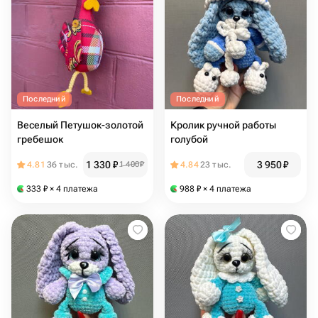
Последний
Последний
Веселый Петушок-золотой
Кролик ручной работы
гребешок
голубой
1 330
₽
3 950
₽
4.81
36 тыс.
1 400
₽
4.84
23 тыс.
333
₽
× 4 платежа
988
₽
× 4 платежа