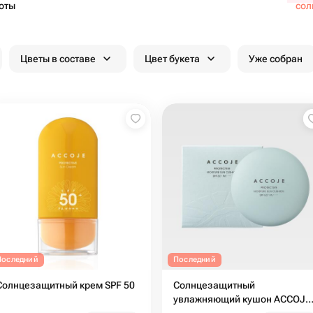
оты
сол
Цветы в составе
Цвет букета
Уже собран
Последний
Последний
Солнцезащитный крем SPF 50
Солнцезащитный
увлажняющий кушон ACCOJE