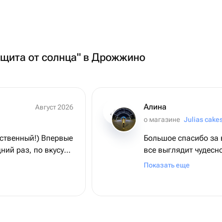
ащита от солнца" в Дрожжино
Алина
Август 2026
о магазине
Julias cake
ественный!) Впервые
Большое спасибо за
ний раз, по вкусу
все выглядит чудесн
ак как завтра день
вкусно, качественно
Показать еще
умаю что такой же
учтены, именинница 
 спасибо!)