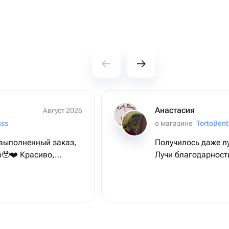
Анастасия
Август 2026
sss
о магазине
TortoBent
 выполненный заказ,
Получилось даже л
о🥹❤️ Красиво,
Лучи благодарност
, все пожелания были
была в восторге)