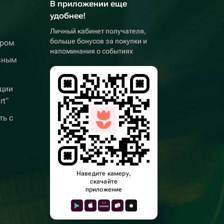
В приложении еще
удобнее!
Личный кабинет получателя,
больше бонусов за покупки и
ером
напоминания о событиях
вным
ции
rt”
ть с
Наведите камеру,
скачайте
приложение