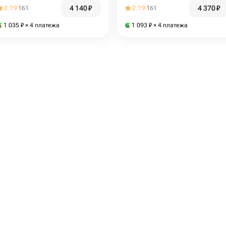
Protective SPF50 17г
4 140
₽
4 370
₽
2.79
161
2.79
161
1 035
₽
× 4 платежа
1 093
₽
× 4 платежа