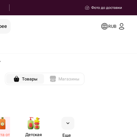
Фото до доставки
рее
RUB
Товары
Магазины
та от
Детская
Еще