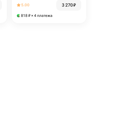
мл
3 270
₽
5.00
818
₽
× 4 платежа