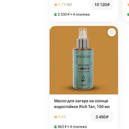
10 120
₽
2.79
161
2 530
₽
× 4 платежа
Масло для загара на солнце
водостойкое Rich Tan, 150 мл
3 450
₽
5.00
863
₽
× 4 платежа