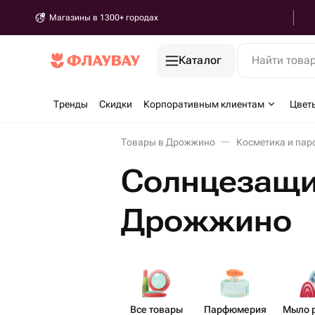
Магазины в 1300+ городах
Каталог
Найти това
Тренды
Скидки
Корпоративным клиентам
Цвет
Товары в Дрожжино
Косметика и па
Солнцезащи
Дрожжино
Все товары
Парф​юмерия
Мыло 