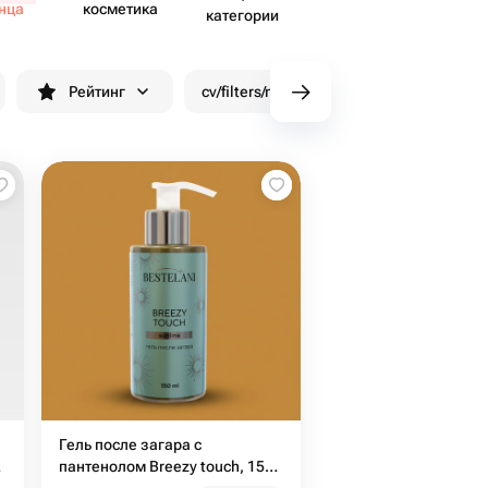
нца
косметика
категории
Рейтинг
cv/filters/name_fast_delivery
Скид
Гель после загара с
пантенолом Breezy touch, 150