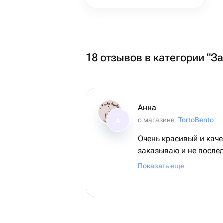
18 отзывов в категории "З
Анна
о магазине
TortoBento
А
Очень красивый и кач
заказываю и не послед
пока не могу сказать т
Показать еще
рождение у мужа! Но д
прекрасный как и торт,