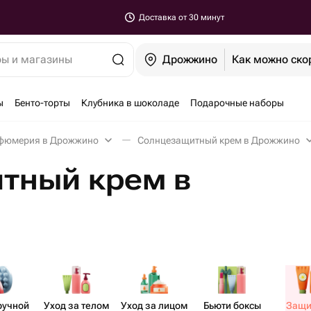
Доставка от 30 минут
ры и магазины
Дрожжино
Как можно ско
ы
Бенто-торты
Клубника в шоколаде
Подарочные наборы
рфюмерия в Дрожжино
Солнцезащитный крем в Дрожжино
тный крем в
ручной
Уход за телом
Уход за лицом
Бьюти боксы
Защи