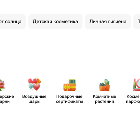
от солнца
Детская косметика
Личная гигиена
​ерские
Воздушные
Пода​рочные
Комнатные
Косме
карни
шары
серти​фикаты
растения
парф​