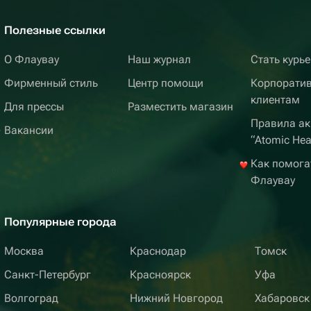
Полезные ссылки
О Флаувау
Наш журнал
Стать курь
Фирменный стиль
Центр помощи
Корпорати
клиентам
Для прессы
Разместить магазин
Правила ак
Вакансии
“Atomic Hea
Как помога
Флаувау
Популярные города
Москва
Краснодар
Томск
Санкт-Петербург
Красноярск
Уфа
Волгоград
Нижний Новгород
Хабаровск