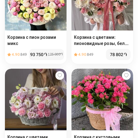
Корзина с пион розами
Корзина с цветами:
микс
пионовидные розы, белая
хризантема, диантус и
93 750
֏
78 802
֏
4.90
849
125 000
֏
4.90
849
веточки эвкалипта🌸
Размер М
Корзина с цветами,
Корзина с кустовыми