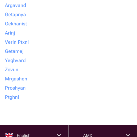
Argavand
Getapnya
Gekhanist
Arinj
Verin Ptxni
Getamej
Yeghvard
Zovuni
Mrgashen
Proshyan
Ptghni
English
AMD