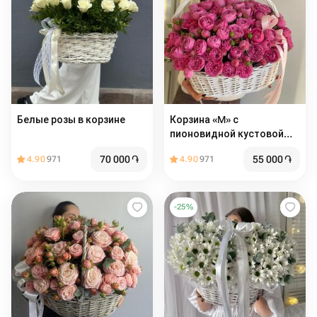
Белые розы в корзине
Корзина «M» с
пионовидной кустовой
розой
70 000
֏
55 000
֏
4.90
971
4.90
971
-
25
%