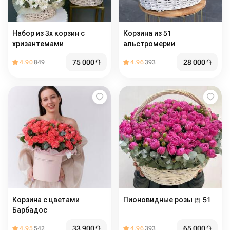
Набор из 3х корзин с
Корзина из 51
хризантемами
альстромерии
75 000
֏
28 000
֏
4.90
849
4.96
393
Корзина с цветами
Пионовидные розы ️🎀 51
Барбадос
33 900
֏
65 000
֏
4.95
542
4.96
393