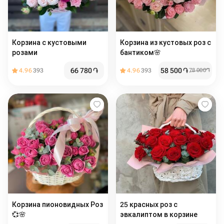
Корзина с кустовыми
Корзина из кустовых роз с
розами
бантиком🌸
66 780
֏
58 500
֏
4.96
393
4.96
393
78 000
֏
Корзина пионовидных Роз
25 красных роз с
💞🌸
эвкалиптом в корзине