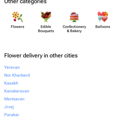
Other categories
Flowers
Edible
Confect​ionery
Balloons
Bouquets
& Bakery
Flower delivery in other cities
Yerevan
Nor Kharberd
Kasakh
Kanakeravan
Mertsavan
Jrvej
Parakar