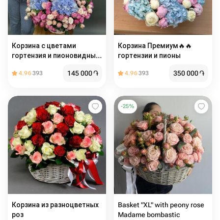
Корзина с цветами
Корзина Премиум🔥🔥
гортензия и пионовидные
гортензии и пионы
розы
145 000
֏
350 000
֏
4.96
393
4.96
393
-
25
%
Корзина из разноцветных
Basket "XL" with peony rose
роз
Madame bombastic