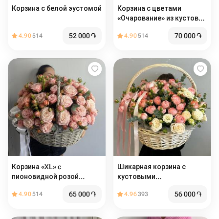
Корзина с белой эустомой
Корзина с цветами
«Очарование» из кустовых
роз с эвкалиптом
52 000
֏
70 000
֏
4.90
514
4.90
514
Корзина «XL» c
Шикарная корзина с
пионовидной розой
кустовыми
Мадам бомбастик
пионовидными розами
65 000
֏
56 000
֏
4.90
514
4.96
393
Бомбастик и ароматным
эвкалиптом