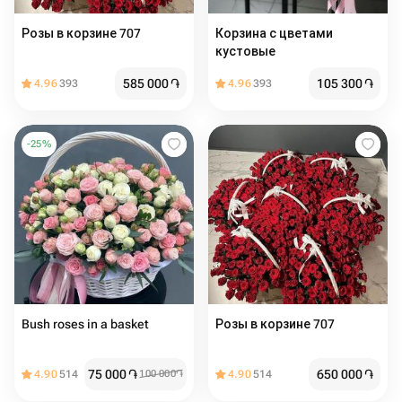
Розы в корзине 707
Корзина с цветами
кустовые
585 000
֏
105 300
֏
4.96
393
4.96
393
-
25
%
Bush roses in a basket
Розы в корзине 707
75 000
֏
650 000
֏
4.90
514
100 000
֏
4.90
514