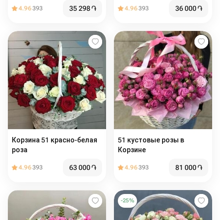
35 298
֏
36 000
֏
4.96
393
4.96
393
Корзина 51 красно-белая
51 кустовые розы в
роза
Корзине
63 000
֏
81 000
֏
4.96
393
4.96
393
-
25
%