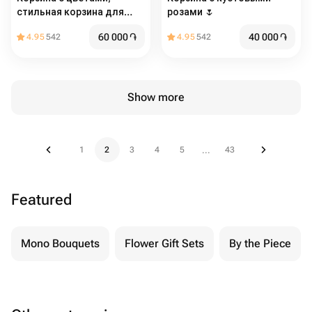
стильная корзина для
розами 🌷
девушки, нежная корзина
60 000
֏
40 000
֏
4.95
542
4.95
542
с цветами
Show more
1
2
3
4
5
43
...
Featured
Mono Bouquets
Flower Gift Sets
By the Piece