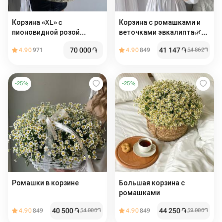
Корзина «XL» c
Корзина с ромашками и
пионовидной розой
веточками эвкалипта🌿
Мадам бомбастик
Размер М
70 000
֏
41 147
֏
4.90
971
4.90
849
54 862
֏
-
25
%
-
25
%
Ромашки в корзине
Большая корзина с
ромашками
40 500
֏
44 250
֏
4.90
849
54 000
֏
4.90
849
59 000
֏