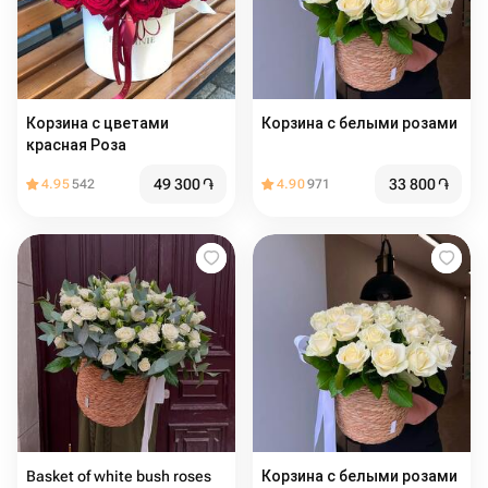
Корзина с цветами
Корзина с белыми розами
красная Роза
49 300
֏
33 800
֏
4.95
542
4.90
971
Basket of white bush roses
Корзина с белыми розами