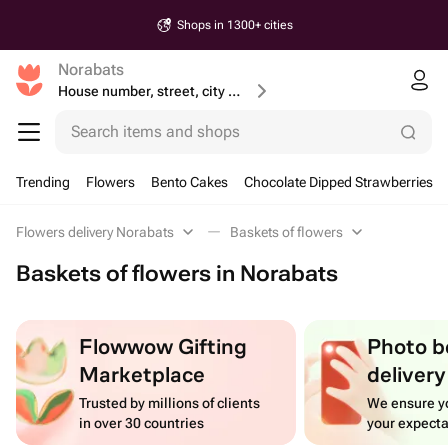
Shops in 1300+ cities
Norabats
House number, street, city or postcode
Search items and shops
Trending
Flowers
Bento Cakes
Chocolate Dipped Strawberries
Flowers delivery Norabats
Baskets of flowers
Baskets of flowers in Norabats
Flowwow Gifting
Photo b
Marketplace
delivery
Trusted by millions of clients
We ensure yo
in over 30 countries
your expecta