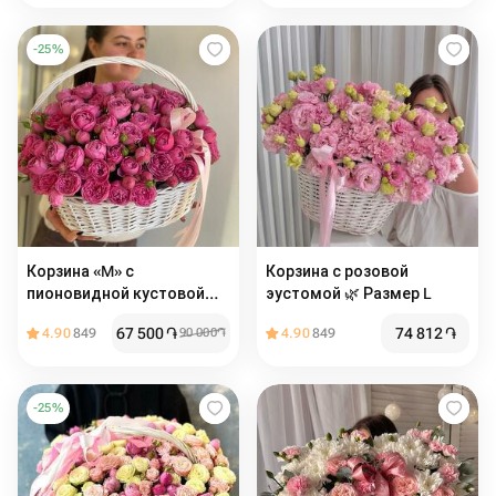
-
25
%
Корзина «M» с
Корзина с розовой
пионовидной кустовой
эустомой 🌿 Размер L
розой
67 500
֏
74 812
֏
4.90
849
90 000
֏
4.90
849
-
25
%