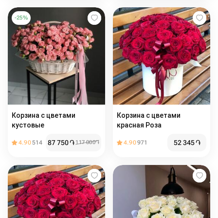
-
25
%
Корзина с цветами
Корзина с цветами
кустовые
красная Роза
87 750
֏
52 345
֏
4.90
514
117 000
֏
4.90
971