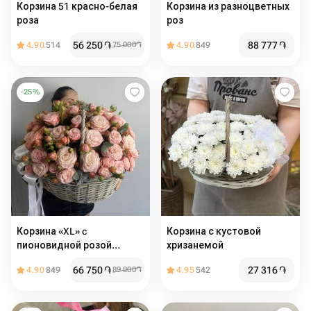
Корзина 51 красно-белая
Корзина из разноцветных
роза
роз
56 250
֏
88 777
֏
4.90
514
75 000
֏
4.90
849
-
25
%
Корзина «XL» c
Корзина с кустовой
пионовидной розой
хризанемой
Мадам бомбастик
66 750
֏
27 316
֏
4.90
849
89 000
֏
4.95
542