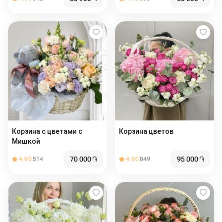
Корзина с цветами с
Корзина цветов
Мишкой
70 000
֏
95 000
֏
4.90
514
4.90
849