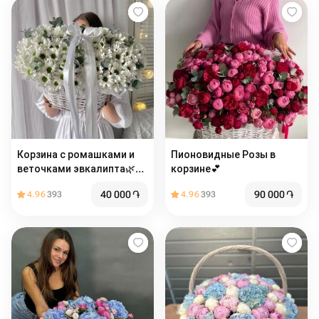
Корзина с ромашками и
Пионовидные Розы в
веточками эвкалипта🌿
корзине💕
Размер М
40 000
֏
90 000
֏
4.96
393
4.96
393