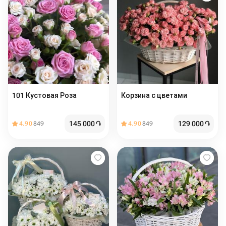
101 Кустовая Роза
Корзина с цветами
145 000
֏
129 000
֏
4.90
849
4.90
849