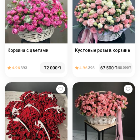
Корзина с цветами
Кустовые розы в корзине
72 000
֏
67 500
֏
4.96
393
4.96
393
90 000
֏