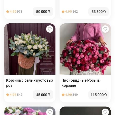
50 000
֏
33 800
֏
4.90
971
4.95
542
Корзина с белых кустовых
Пионовидные Розы в
роз
корзине
45 000
֏
115 000
֏
4.95
542
4.90
849