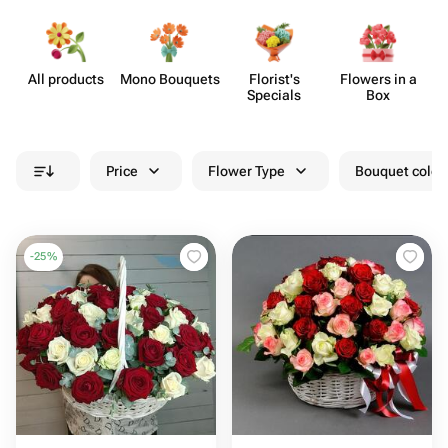
All products
Mono Bouquets
Florist's
Flowers in a
Specials
Box
Price
Flower Type
Bouquet colou
-
25
%