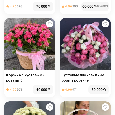
70 000
֏
60 000
֏
4.96
393
4.96
393
80 000
֏
Корзина с кустовыми
Кустовые пионовидные
розами 🌷
розы в корзине
40 000
֏
50 000
֏
4.90
971
4.90
971