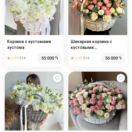
Корзина с эустомами
Шикарная корзина с
эустома
кустовыми
пионовидными розами
55 000
֏
56 000
֏
4.90
514
4.90
514
Бомбастик и ароматным
эвкалиптом