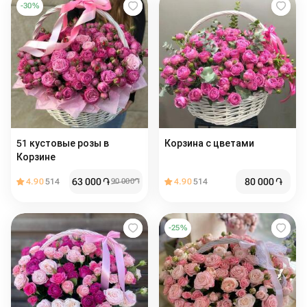
-
30
%
51 кустовые розы в
Корзина с цветами
Корзине
63 000
֏
80 000
֏
4.90
514
90 000
֏
4.90
514
-
25
%