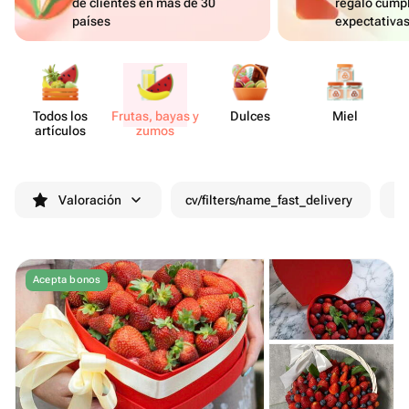
de clientes en más de 30
regalo cumpl
países
expectativa
Todos los
Frutas, bayas y
Dulces
Miel
artículos
zumos
Valoración
cv/filters/name_fast_delivery
De
Acepta bonos