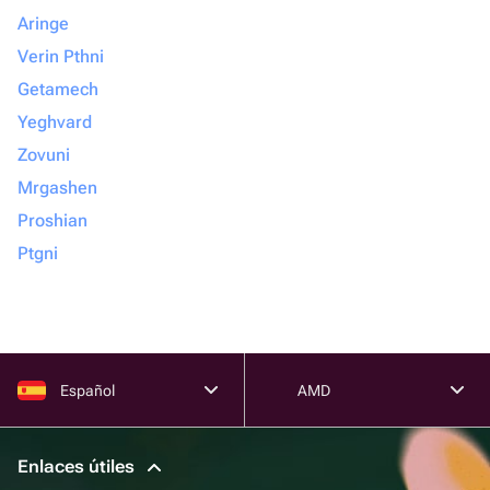
Aringe
Verin Pthni
Getamech
Yeghvard
Zovuni
Mrgashen
Proshian
Ptgni
Español
AMD
Enlaces útiles