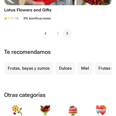
Lotus Flowers and Gifts
5.00
16
3% bonificaciones
1
2
Te recomendamos
Frutas, bayas y zumos
Dulces
Miel
Frutas s
Otras categorías