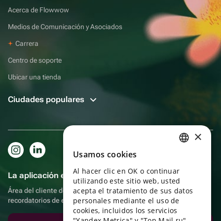
Acerca de Flowwow
Medios de Comunicación y Asociados
Carrera
Centro de soporte
Ubicar una tienda
Ciudades populares
×
Usamos cookies
RUSSIAN
Al hacer clic en OK o continuar
ENGLISH
La aplicación es aún más práctica.
utilizando este sitio web, usted
UKRAINIAN
acepta el tratamiento de sus datos
Área del cliente del destinatario, más bonos por compras y
personales mediante el uso de
recordatorios de eventos
PORTUGUESE
cookies, incluidos los servicios
"Yandex Metrica" y "Top Mail.ru",