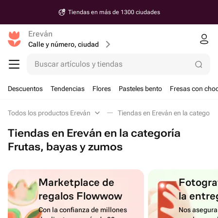
Tiendas en más de 1300 ciudades
Ereván
Calle y número, ciudad
Buscar artículos y tiendas
Descuentos
Tendencias
Flores
Pasteles bento
Fresas con choc
Todos los productos Ereván
Tiendas en Ereván en la categorí
Tiendas en Ereván en la categoría
Frutas, bayas y zumos
Marketplace de
Fotograf
regalos Flowwow
la entre
Con la confianza de millones
Nos asegura