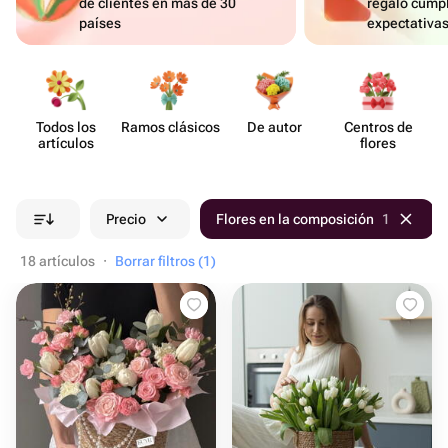
de clientes en más de 30
regalo cumpl
países
expectativa
Todos los
Ramos clásicos
De autor
Centros de
artículos
flores
Precio
Flores en la composición
1
18 artículos
·
Borrar filtros (1)