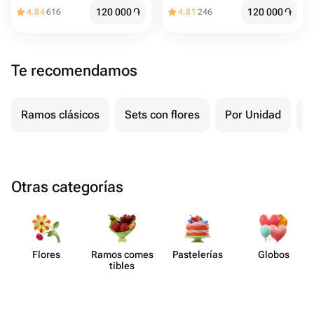
120 000
֏
120 000
֏
4.84
616
4.81
246
Te recomendamos
Ramos clásicos
Sets con flores
Por Unidad
F
Otras categorías
Flores
Ramos comes​
Paste​lerías
Globos
tibles