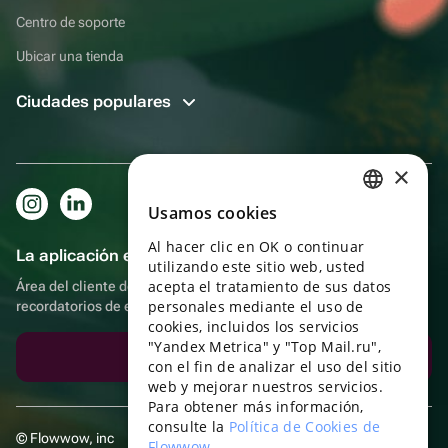
Centro de soporte
Ubicar una tienda
Ciudades populares
×
Usamos cookies
RUSSIAN
Al hacer clic en OK o continuar
ENGLISH
La aplicación es aún más práctica.
utilizando este sitio web, usted
UKRAINIAN
acepta el tratamiento de sus datos
Área del cliente del destinatario, más bonos por compras y
personales mediante el uso de
recordatorios de eventos
PORTUGUESE
cookies, incluidos los servicios
"Yandex Metrica" y "Top Mail.ru",
SPANISH
Descargar la aplicación
con el fin de analizar el uso del sitio
web y mejorar nuestros servicios.
HUNGARIAN
Para obtener más información,
ITALIAN
consulte la
Política de Cookies de
© Flowwow, inc
Flowwow