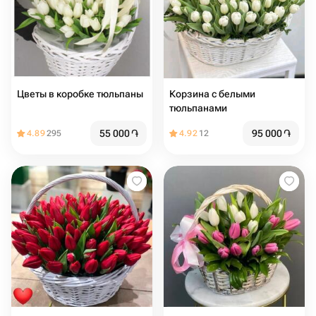
Цветы в коробке тюльпаны
Корзина с белыми
тюльпанами
55 000
֏
95 000
֏
4.89
295
4.92
12