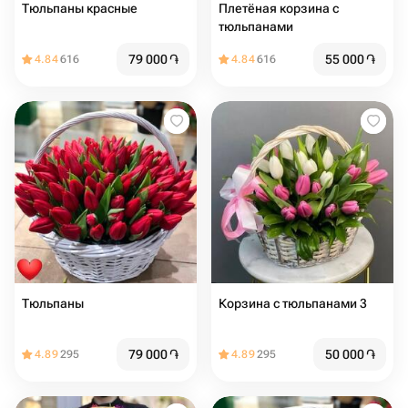
Тюльпаны красные
Плетёная корзина с
тюльпанами
79 000
֏
55 000
֏
4.84
616
4.84
616
Тюльпаны
Корзина с тюльпанами 3
79 000
֏
50 000
֏
4.89
295
4.89
295