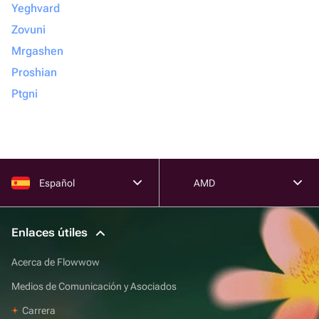
Yeghvard
Zovuni
Mrgashen
Proshian
Ptgni
Español
AMD
Enlaces útiles
Acerca de Flowwow
Medios de Comunicación y Asociados
Carrera