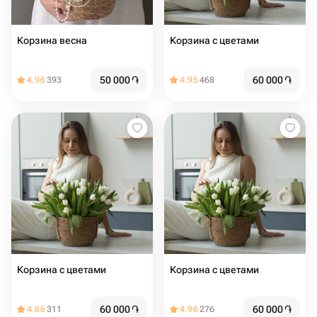
Корзина весна
Корзина с цветами ️
50 000
֏
60 000
֏
4.96
393
4.95
468
Корзина с цветами ️
Корзина с цветами ️
60 000
֏
60 000
֏
4.86
311
4.96
276