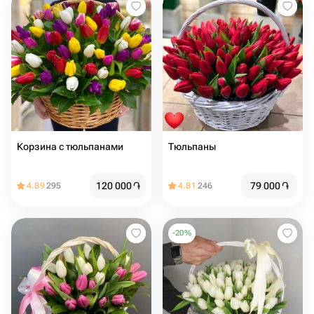
Корзина с тюльпанами
Тюльпаны
120 000
֏
79 000
֏
4.89
295
4.81
246
-
20
%