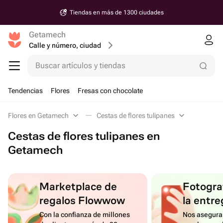
Tiendas en más de 1300 ciudades
Getamech
Calle y número, ciudad
Buscar artículos y tiendas
Tendencias
Flores
Fresas con chocolate
Flores en Getamech
Cestas de flores tulipanes
Cestas de flores tulipanes en
Getamech
Marketplace de
Fotograf
regalos Flowwow
la entre
Con la confianza de millones
Nos asegura