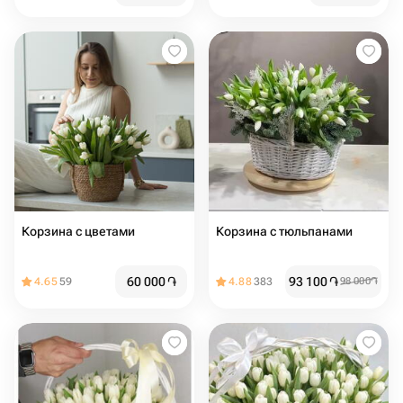
Корзина с цветами ️
Корзина с тюльпанами
60 000
֏
93 100
֏
4.65
59
4.88
383
98 000
֏