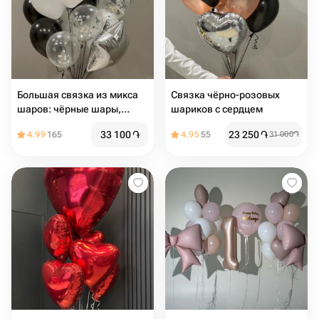
Большая связка из микса
Связка чёрно-розовых
шаров: чёрные шары,
шариков с сердцем
белые, прозрачные,
33 100
֏
23 250
֏
4.99
165
4.95
55
31 000
֏
серебро ️