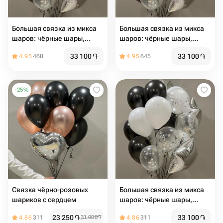
Большая связка из микса
Большая связка из микса
шаров: чёрные шары,
шаров: чёрные шары,
белые, прозрачные,
белые, прозрачные,
33 100
֏
33 100
֏
4.95
468
4.95
645
серебро
серебро
-
25
%
Связка чёрно-розовых
Большая связка из микса
шариков с сердцем
шаров: чёрные шары,
белые, прозрачные,
23 250
֏
33 100
֏
4.86
311
31 000
֏
4.86
311
серебро