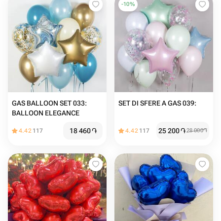
-
10
%
GAS BALLOON SET 033:
SET DI SFERE A GAS 039:
BALLOON ELEGANCE
18 460
֏
25 200
֏
4.42
117
4.42
117
28 000
֏