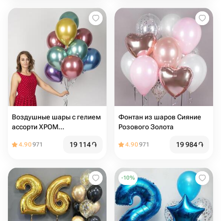
Воздушные шары с гелием
Фонтан из шаров Сияние
ассорти ХРОМ
Розового Золота
разноцветные
19 114
֏
19 984
֏
4.90
971
4.90
971
-
10
%