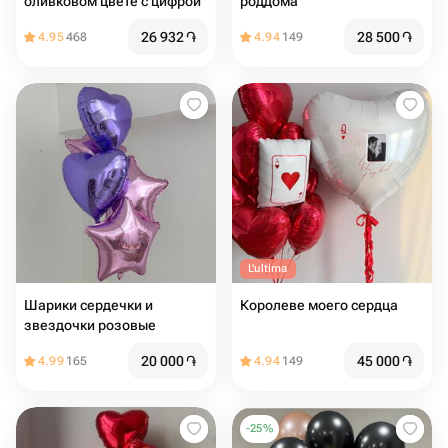
оливковом цвете с цифрой
роддома
26 932
֏
28 500
֏
4.95
468
4.94
149
L'ultima
Шарики сердечки и
Королеве моего сердца
звездочки розовые
20 000
֏
45 000
֏
4.99
165
4.94
149
-
25
%