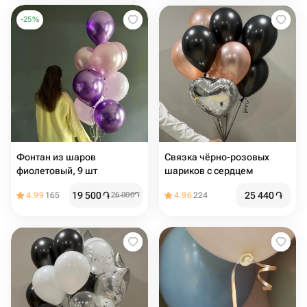
-
25
%
Фонтан из шаров
Связка чёрно-розовых
фиолетовый, 9 шт
шариков с сердцем
19 500
֏
25 440
֏
4.99
165
26 000
֏
4.96
224