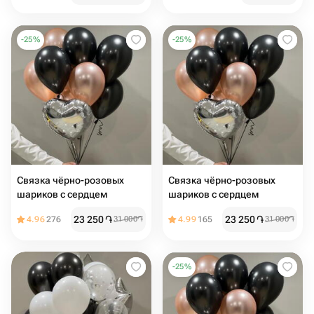
-
25
%
-
25
%
Связка чёрно-розовых
Связка чёрно-розовых
шариков с сердцем ️️
шариков с сердцем ️
23 250
֏
23 250
֏
4.96
276
31 000
֏
4.99
165
31 000
֏
-
25
%