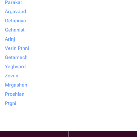
Parakar
Argavand
Getapnya
Gehanist
Arinj
Verin Pthni
Getamech
Yeghvard
Zovuni
Mrgashen
Proshian
Ptgni