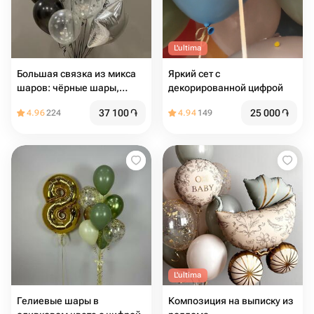
L'ultima
Большая связка из микса
Яркий сет с
шаров: чёрные шары,
декорированной цифрой
белые, прозрачные,
37 100
֏
25 000
֏
4.96
224
4.94
149
серебро
L'ultima
Гелиевые шары в
Композиция на выписку из