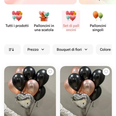
Tutti i prodotti
Pall​oncini in
Set di pall​
Pall​oncini
Fo
una scatola
oncini
singoli
Prezzo
Bouquet di fiori
Colore de