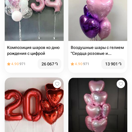
Композиция шаров ко дню
Воздушные шары с гелием
рождения с цифрой
"Сердца розовые и
сиреневые" 5 шт
26 067
֏
13 901
֏
4.90
971
4.90
971