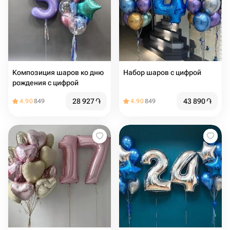
Композиция шаров ко дню
Набор шаров с цифрой
рождения с цифрой
28 927
֏
43 890
֏
4.90
849
4.90
849