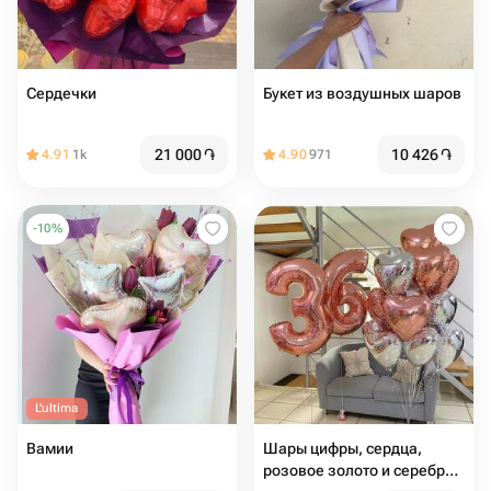
Сердечки
Букет из воздушных шаров
21 000
֏
10 426
֏
4.91
1k
4.90
971
-
10
%
L'ultima
Вамии
Шары цифры, сердца,
розовое золото и серебро,