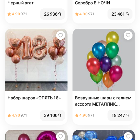
Черный агат
Серебро В НОЧИ
26 936
֏
23 461
֏
4.90
971
4.90
971
Набор шаров «ОПЯТЬ 18»
Воздушные шары с гелием
ассорти МЕТАЛЛИК
разноцветные
39 100
֏
18 247
֏
4.90
971
4.90
971