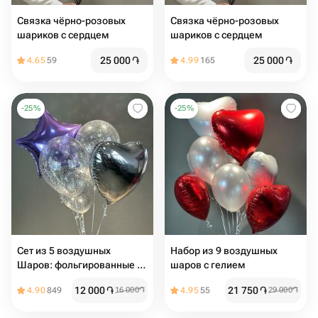
Связка чёрно-розовых
Связка чёрно-розовых
шариков с сердцем
шариков с сердцем
25 000
֏
25 000
֏
4.65
59
4.99
165
-
25
%
-
25
%
Сет из 5 воздушных
Набор из 9 воздушных
Шаров: фольгированные и
шаров с гелием
с конфетти
12 000
֏
21 750
֏
4.90
849
16 000
֏
4.95
55
29 000
֏