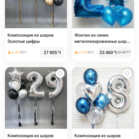
Композиция из шаров
Фонтан из синих
Золотые цифры
металлизированных шаров
с цифрой
27 805
֏
23 460
֏
4.90
971
4.90
971
26 067
֏
Композиция из шаров
Композиция из шаров