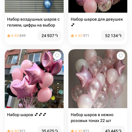
Набор воздушных шаров с
Набор шаров для девушек
гелием, цифры на выбор
💕
24 937
֏
52 134
֏
4.90
849
4.90
971
Набор шаров 💕💕💕
Набор шаров в нежно
розовых тонах 22 шт
35 625
֏
43 445
֏
4.90
971
4.90
971