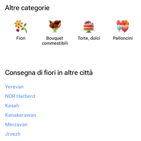
Altre categorie
Fiori
Bouquet
Torte, dolci
Pall​oncini
commes​tibili
Consegna di fiori in altre città
Yerevan
NOR Harberd
Kasah
Kanakerawan
Merzavan
Jrvezh