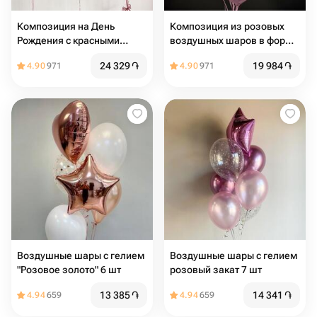
Композиция на День
Композиция из розовых
Рождения с красными
воздушных шаров в форме
цифрами и сердцами
сердца 10шт
24 329
֏
19 984
֏
4.90
971
4.90
971
Воздушные шары с гелием
Воздушные шары с гелием
"Розовое золото" 6 шт
розовый закат 7 шт
13 385
֏
14 341
֏
4.94
659
4.94
659