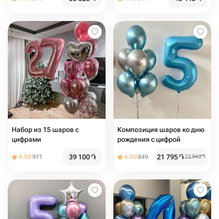
Набор из 15 шаров с
Композиция шаров ко дню
цифрами
рождения с цифрой
39 100
֏
21 795
֏
4.90
971
4.90
849
22 942
֏