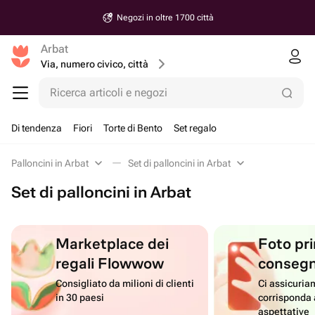
Negozi in oltre 1700 città
Arbat
Via, numero civico, città
Ricerca articoli e negozi
Di tendenza
Fiori
Torte di Bento
Set regalo
Palloncini in Arbat
Set di palloncini in Arbat
Set di palloncini in Arbat
Marketplace dei
Foto pri
regali Flowwow
conseg
Consigliato da milioni di clienti
Ci assicuriam
in 30 paesi
corrisponda 
aspettative