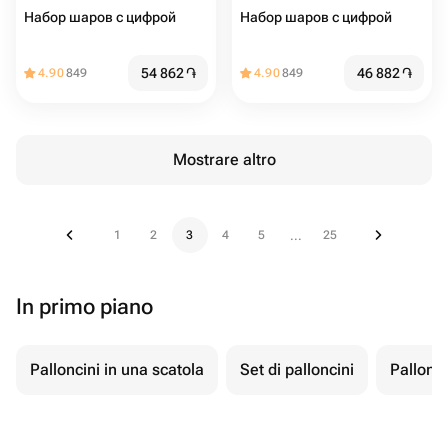
Набор шаров с цифрой
Набор шаров с цифрой
54 862
֏
46 882
֏
4.90
849
4.90
849
Mostrare altro
1
2
3
4
5
25
...
In primo piano
Palloncini in una scatola
Set di palloncini
Pallonci