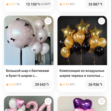
19шт
12 150
֏
33 887
֏
4.91
1k
13 500
֏
4.90
971
Большой шар с бантиками
Композиция из воздушных
и букет 6 шаров с
шаров черных и золотых со
бантиками
звездами
29 543
֏
26 936
֏
4.90
971
4.90
971