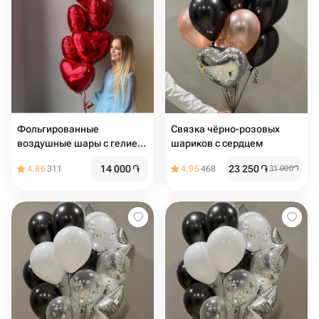
Фольгированные
Связка чёрно-розовых
воздушные шары с гелием
шариков с сердцем
на 14 февраля
14 000
֏
23 250
֏
4.86
311
4.95
468
31 000
֏