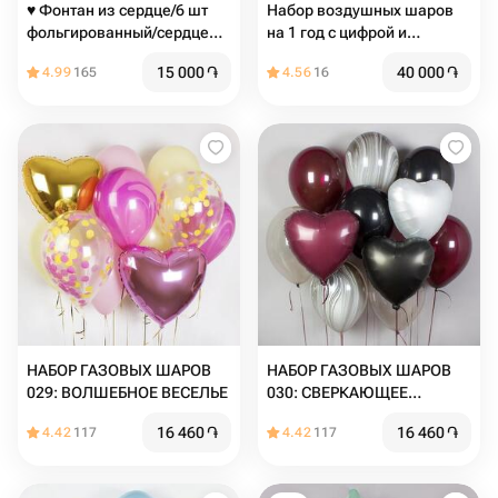
♥️ Фонтан из сердце/6 шт
Набор воздушных шаров
фольгированный/сердце
на 1 год с цифрой и
красное/
большим бантом
15 000
֏
40 000
֏
4.99
165
4.56
16
НАБОР ГАЗОВЫХ ШАРОВ
НАБОР ГАЗОВЫХ ШАРОВ
029: ВОЛШЕБНОЕ ВЕСЕЛЬЕ
030: СВЕРКАЮЩЕЕ
ТОРЖЕСТВО
16 460
֏
16 460
֏
4.42
117
4.42
117