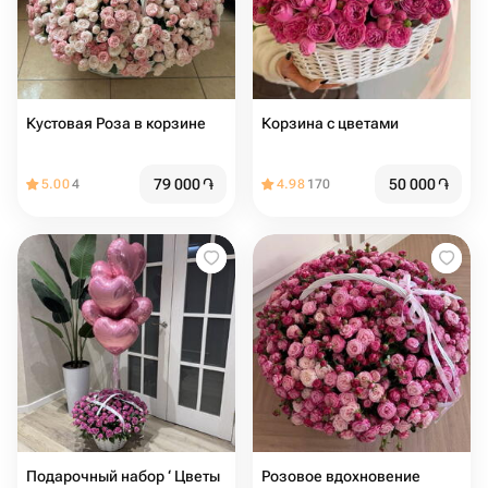
Кустовая Роза в корзине
Корзина с цветами
79 000
֏
50 000
֏
5.00
4
4.98
170
Подарочный набор ‘ Цветы
Розовое вдохновение