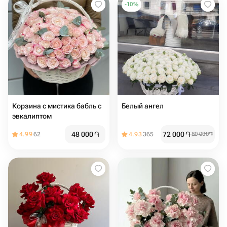
-
10
%
Корзина с мистика бабль с
Белый ангел
эвкалиптом
48 000
֏
72 000
֏
4.99
62
4.93
365
80 000
֏