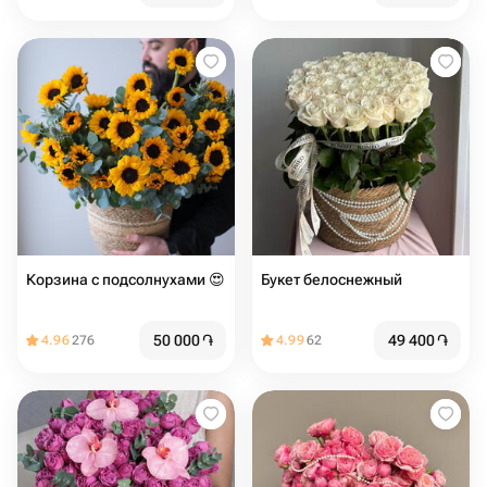
Корзина с подсолнухами 😍
Букет белоснежный
50 000
֏
49 400
֏
4.96
276
4.99
62