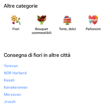
Altre categorie
Fiori
Bouquet
Torte, dolci
Pall​oncini
commes​tibili
Consegna di fiori in altre città
Yerevan
NOR Harberd
Kasah
Kanakerawan
Merzavan
Jrvezh