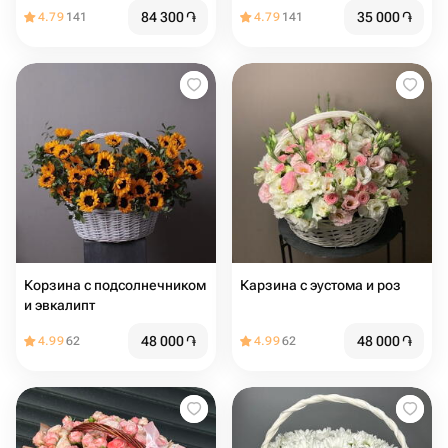
84 300
֏
35 000
֏
4.79
141
4.79
141
Корзина с подсолнечником
Карзина с эустома и роз
и эвкалипт
48 000
֏
48 000
֏
4.99
62
4.99
62