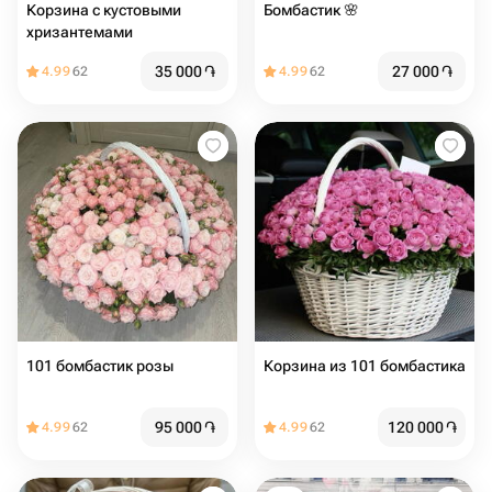
Корзина с кустовыми
Бомбастик 🌸
хризантемами
35 000
֏
27 000
֏
4.99
62
4.99
62
101 бомбастик розы￼
Корзина из 101 бомбастика
95 000
֏
120 000
֏
4.99
62
4.99
62