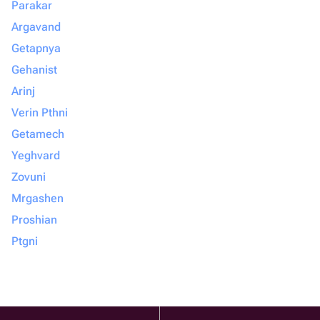
Parakar
Argavand
Getapnya
Gehanist
Arinj
Verin Pthni
Getamech
Yeghvard
Zovuni
Mrgashen
Proshian
Ptgni