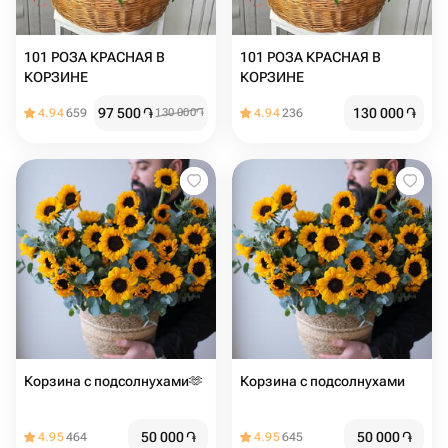
101 РОЗА КРАСНАЯ В
101 РОЗА КРАСНАЯ В
КОРЗИНЕ
КОРЗИНЕ
97 500
֏
130 000
֏
4.94
659
130 000
֏
4.94
236
Корзина с подсолнухами🫶
Корзина с подсолнухами ️
50 000
֏
50 000
֏
4.95
464
4.95
645