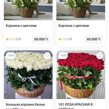
Корзина с цветами ️
Корзина с цветами ️
60 000
֏
60 000
֏
4.96
276
4.65
59
-
10
%
-
10
%
Большая корзина белых
101 РОЗА КРАСНАЯ В