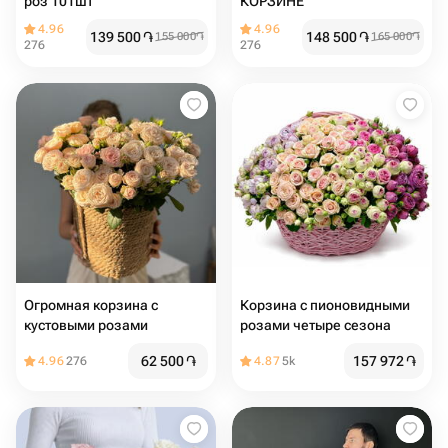
роз 101шт
КОРЗИНЕ
4.96
4.96
139 500
֏
148 500
֏
155 000
֏
165 000
֏
276
276
Огромная корзина с
Корзина с пионовидными
кустовыми розами
розами четыре сезона
62 500
֏
157 972
֏
4.96
276
4.87
5k