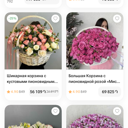
792
-
25
%
Шикарная корзина с
Большая Корзина с
кустовыми пионовидными
пионовидной розой «Мисти
розами Бомбастик и
баблз»
56 109
֏
69 825
֏
4.90
849
74 812
֏
4.90
849
ароматным эвкалиптом