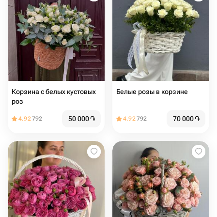
Корзина с белых кустовых
Белые розы в корзине
роз
50 000
֏
70 000
֏
4.92
792
4.92
792