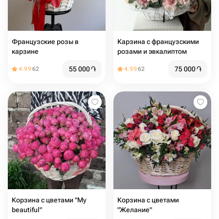
Французские розы в
Карзина с французскими
карзине
розами и эвкалиптом
55 000
֏
75 000
֏
4.99
62
4.99
62
Корзина с цветами "My
Корзина с цветами
beautiful"
"Желание"