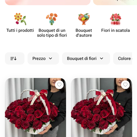
Tutti i prodotti
Bouquet di un
Bouquet
Fiori in scatola
Ce
solo tipo di fiori
d'autore
Prezzo
Bouquet di fiori
Colore de