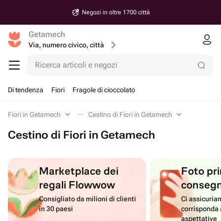
Negozi in oltre 1700 città
Getamech
Via, numero civico, città
Ricerca articoli e negozi
Di tendenza
Fiori
Fragole di cioccolato
Fiori in Getamech
Cestino di Fiori in Getamech
Cestino di Fiori in Getamech
Marketplace dei
Foto pri
regali Flowwow
conseg
Consigliato da milioni di clienti
Ci assicuriam
in 30 paesi
corrisponda 
aspettative