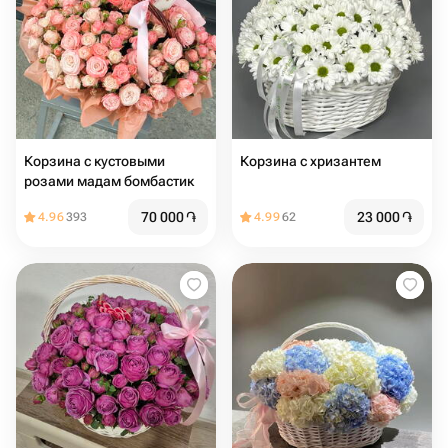
Корзина с кустовыми
Корзина с хризантем
розами мадам бомбастик
70 000
֏
23 000
֏
4.96
393
4.99
62