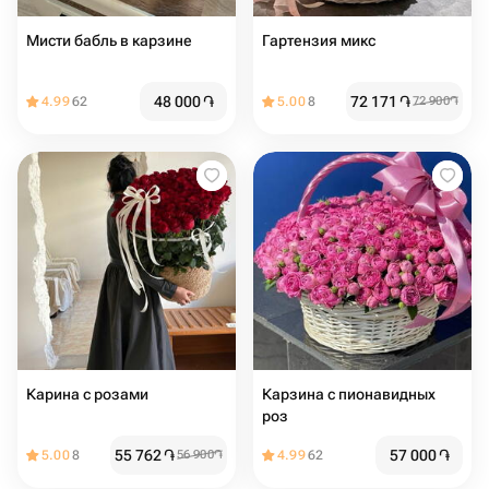
Мисти бабль в карзине
Гартензия микс
48 000
֏
72 171
֏
4.99
62
5.00
8
72 900
֏
Карина с розами
Карзина с пионавидных
роз
55 762
֏
57 000
֏
5.00
8
56 900
֏
4.99
62