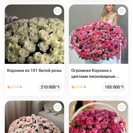
Корзина из 151 белой розы
Огромная Корзина с
цветами пионовидные
розы кустовые Премиум
210 000
֏
185 000
֏
5.00
4
5.00
4