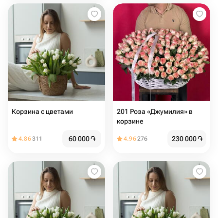
Корзина с цветами ️
201 Роза «Джумилия» в
корзине
60 000
֏
230 000
֏
4.86
311
4.96
276