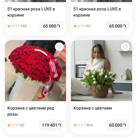
51 красная роза LUXE в
51 красная роза LUXE в
корзине
корзине
65 000
֏
65 000
֏
4.99
165
4.95
55
Корзина с цветами ред
Корзина с цветами ️
розы
119 401
֏
60 000
֏
4.99
62
4.95
464