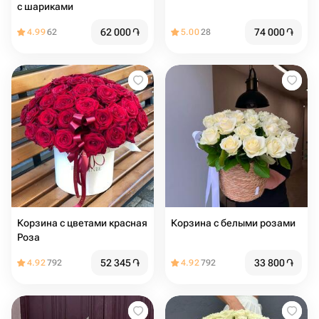
с шариками
62 000
֏
74 000
֏
4.99
62
5.00
28
Корзина с цветами красная
Корзина с белыми розами
Роза
52 345
֏
33 800
֏
4.92
792
4.92
792