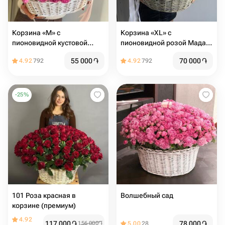
Корзина «M» с
Корзина «XL» c
пионовидной кустовой
пионовидной розой Мадам
розой
бомбастик
55 000
֏
70 000
֏
4.92
792
4.92
792
-
25
%
101 Роза красная в
Волшебный сад
корзине (премиум)
4.92
117 000
֏
78 000
֏
156 000
֏
5.00
28