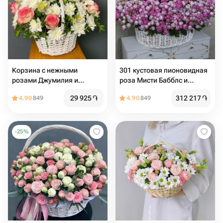
Корзина с нежными
301 кустовая пионовидная
розами Джумилия и
роза Мисти Бабблс и
кружевной хризантемой
Лавендер Бабблс в
29 925
֏
312 217
֏
4.90
849
4.90
849
корзине
-
25
%