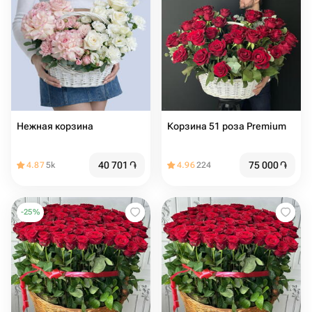
Нежная корзина
Корзина 51 роза Premium
40 701
֏
75 000
֏
4.87
5k
4.96
224
-
25
%