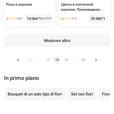
Розы в корзине
Цветы в плетенной
корзине. Пионовидная
кустовая роза мадам
74 064
֏
35 000
֏
4.90
849
98 752
֏
4.90
514
бомбастик и хризантема
Mostrare altro
1
11
12
13
43
...
...
In primo piano
Bouquet di un solo tipo di fiori
Set con fiori
Fiore 