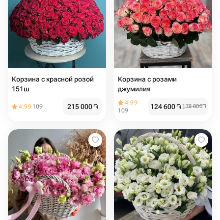
Корзина с красной розой
Корзина с розами
151ш
джумилия
4.99
215 000
֏
124 600
֏
4.99
109
178 000
֏
109