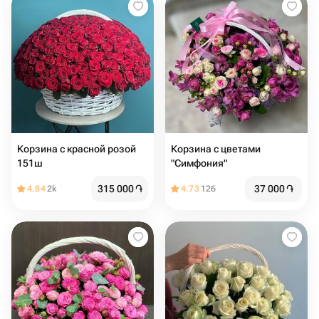
Корзина с красной розой
Корзина с цветами
151ш
"Симфония"
315 000
֏
37 000
֏
4.84
2k
4.73
126