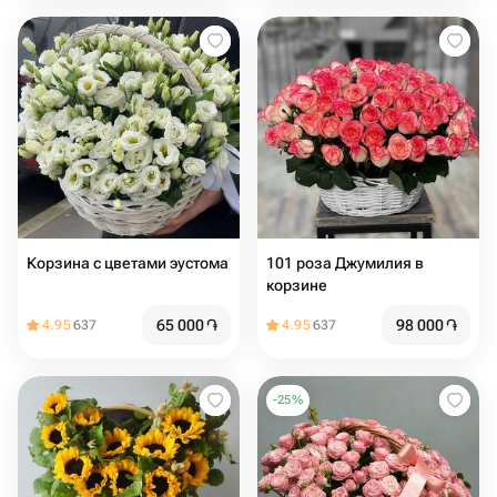
Корзина с цветами эустома
101 роза Джумилия в
корзине
65 000
֏
98 000
֏
4.95
637
4.95
637
-
25
%