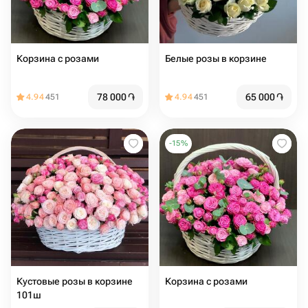
Корзина с розами
Белые розы в корзине
78 000
֏
65 000
֏
4.94
451
4.94
451
-
15
%
Кустовые розы в корзине
Корзина с розами
101ш