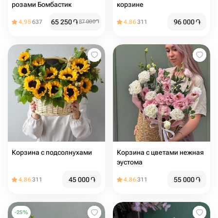
розами Бомбастик
корзине
65 250
֏
96 000
֏
4.95
637
87 000
֏
4.86
311
Корзина с подсолнухами ️
Корзина с цветами нежная
эустома
45 000
֏
55 000
֏
4.86
311
4.86
311
-
25
%