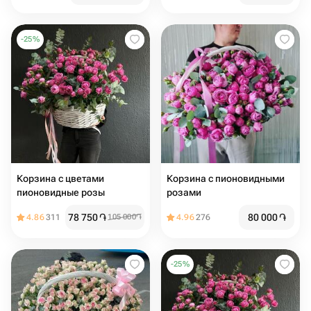
-
25
%
Корзина с цветами
Корзина с пионовидными
пионовидные розы
розами
78 750
֏
80 000
֏
4.86
311
105 000
֏
4.96
276
-
25
%