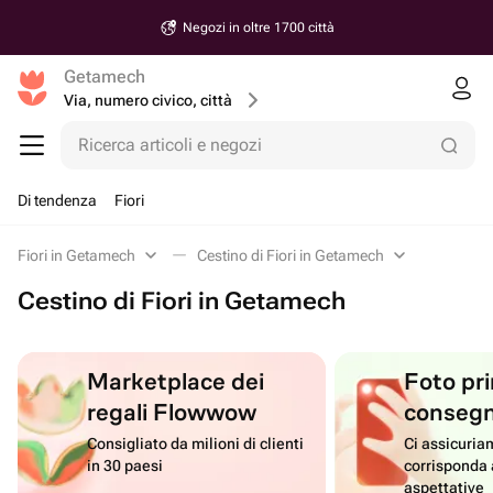
Negozi in oltre 1700 città
Getamech
Via, numero civico, città
Ricerca articoli e negozi
Di tendenza
Fiori
Fiori in Getamech
Cestino di Fiori in Getamech
Cestino di Fiori in Getamech
Marketplace dei
Foto pri
regali Flowwow
conseg
Consigliato da milioni di clienti
Ci assicuriam
in 30 paesi
corrisponda 
aspettative