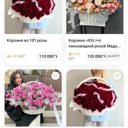
Корзина из 101 розы
Корзина «XXL>>c
пионовидной розой Мадам
бомбастик
4.95
110 000
֏
135 000
֏
4.95
637
180 000
֏
637