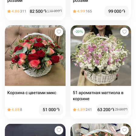
розами
розами
82 500
֏
99 000
֏
4.86
311
110 000
֏
4.99
165
-
20
%
Корзина с цветами микс
51 ароматная маттиола в
корзине
51 000
֏
63 200
֏
4.88
8
4.89
241
79 000
֏