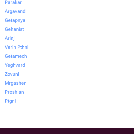
Parakar
Argavand
Getapnya
Gehanist
Arinj
Verin Pthni
Getamech
Yeghvard
Zovuni
Mrgashen
Proshian
Ptgni