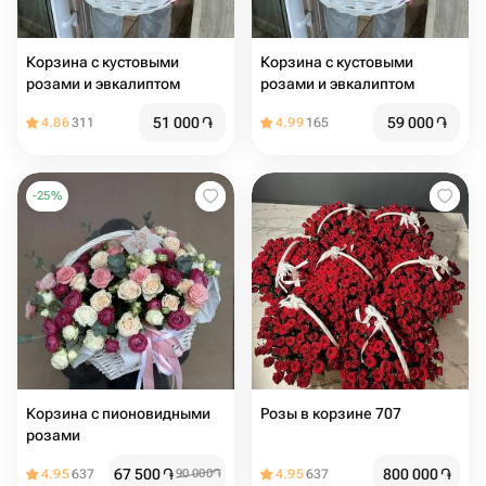
Корзина с кустовыми
Корзина с кустовыми
розами и эвкалиптом
розами и эвкалиптом
51 000
֏
59 000
֏
4.86
311
4.99
165
-
25
%
Корзина с пионовидными
Розы в корзине 707
розами
67 500
֏
800 000
֏
4.95
637
90 000
֏
4.95
637