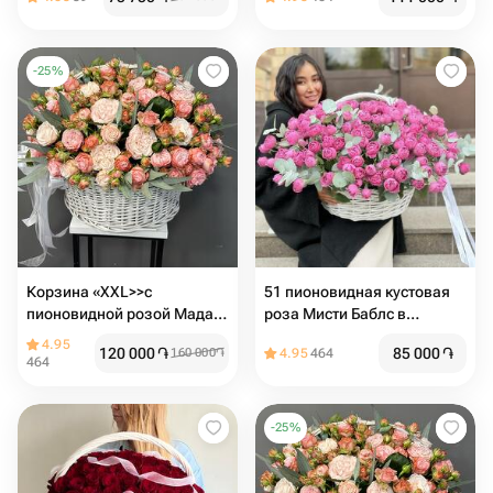
-
25
%
Корзина «XXL>>c
51 пионовидная кустовая
пионовидной розой Мадам
роза Мисти Баблс в
бомбастик
корзине
4.95
120 000
֏
85 000
֏
160 000
֏
4.95
464
464
-
25
%