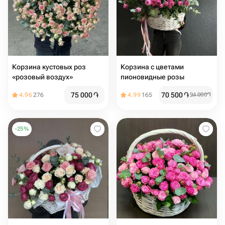
Корзина кустовых роз
Корзина с цветами
«розовый воздух»
пионовидные розы
75 000
֏
70 500
֏
4.96
276
4.99
165
94 000
֏
-
25
%