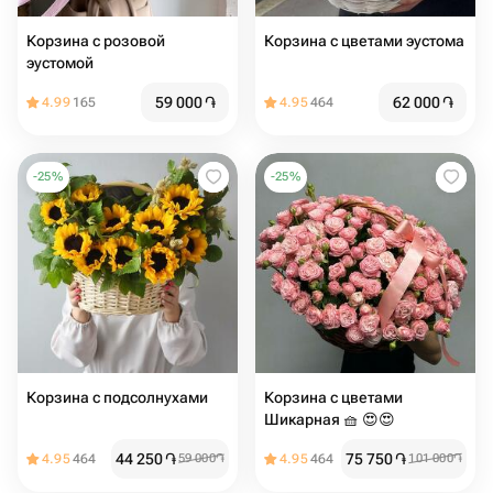
Корзина с розовой
Корзина с цветами эустома
эустомой
59 000
֏
62 000
֏
4.99
165
4.95
464
-
25
%
-
25
%
Корзина с подсолнухами️
Корзина с цветами
Шикарная 🧺 😍😍
44 250
֏
75 750
֏
4.95
464
59 000
֏
4.95
464
101 000
֏