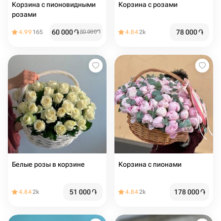
Корзина с пионовидными
Корзина с розами
розами
60 000
֏
78 000
֏
4.99
165
80 000
֏
4.84
2k
Белые розы в корзине
Корзина с пионами
51 000
֏
178 000
֏
4.84
2k
4.84
2k