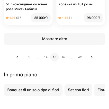
51 пионовидная кустовая
Корзина из 101 розы
роза Мисти Баблс в
корзине
85 000
֏
98 000
֏
4.95
637
4.86
311
Mostrare altro
1
14
15
16
42
...
...
In primo piano
Bouquet di un solo tipo di fiori
Set con fiori
Fiore 