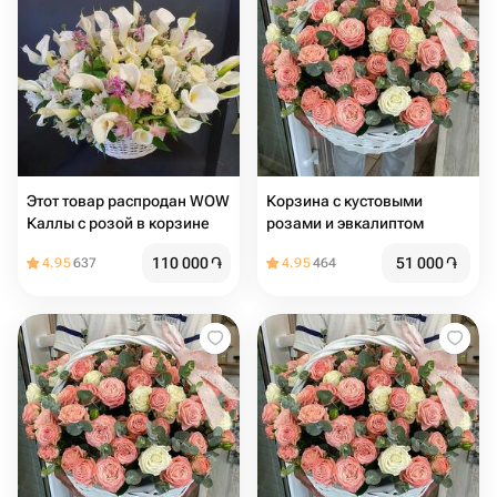
Этот товар распродан WOW
Корзина с кустовыми
Каллы с розой в корзине
розами и эвкалиптом
110 000
֏
51 000
֏
4.95
637
4.95
464