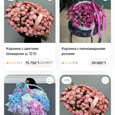
Корзина с цветами
Корзина с пионовидными
Шикарная 🧺 😍😍
розами
75 750
֏
59 000
֏
4.86
311
101 000
֏
4.96
276
-
25
%