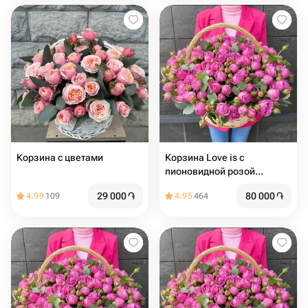
Корзина с цветами
Корзина Love is с
пионовидной розой
премиум
29 000
֏
80 000
֏
4.99
109
4.95
464