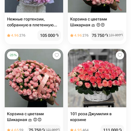
Нежные гортензии,
Корзина с цветами
собранную в плетенную
Шикарная 🧺 😍😍
корзину
105 000
֏
75 750
֏
4.96
276
4.96
276
101 000
֏
-
25
%
Корзина с цветами
101 роза Джумилия в
Шикарная 🧺 😍😍
корзине
75 750
֏
111 000
֏
4.65
59
101 000
֏
4.95
464