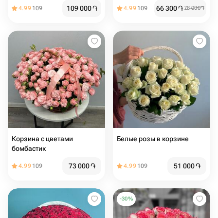
109 000
֏
66 300
֏
4.99
109
4.99
109
78 000
֏
Корзина с цветами
Белые розы в корзине
бомбастик
73 000
֏
51 000
֏
4.99
109
4.99
109
-
30
%