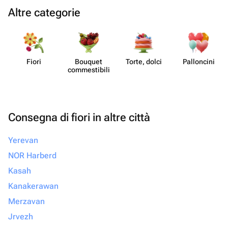
Altre categorie
Fiori
Bouquet
Torte, dolci
Pall​oncini
commes​tibili
Consegna di fiori in altre città
Yerevan
NOR Harberd
Kasah
Kanakerawan
Merzavan
Jrvezh