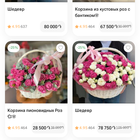
Шедевр
Корзина из кустовых роз с
бантиком🌸
80 000
֏
67 500
֏
4.95
637
4.95
464
90 000
֏
-
25
%
-
25
%
Корзина пионовидных Роз
Шедевр
💞🌸
28 500
֏
78 750
֏
4.95
464
38 000
֏
4.95
464
105 000
֏