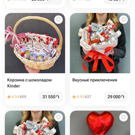
Корзина с шоколадом
Вкусные приключения
Kinder
31 550
֏
29 000
֏
4.94
659
4.95
637