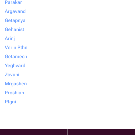
Parakar
Argavand
Getapnya
Gehanist
Arinj
Verin Pthni
Getamech
Yeghvard
Zovuni
Mrgashen
Proshian
Ptgni