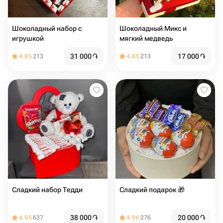
Шоколадный набор с
Шоколадный Микс и
игрушкой
мягкий медведь
31 000
֏
17 000
֏
4.85
213
4.85
213
Сладкий набор Тедди
Сладкий подарок 🎁
38 000
֏
20 000
֏
4.95
637
4.96
276