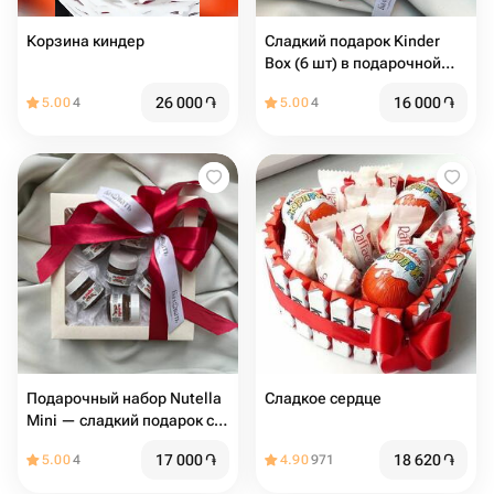
Корзина киндер
Сладкий подарок Kinder
Box (6 шт) в подарочной
коробке
26 000
֏
16 000
֏
5.00
4
5.00
4
Подарочный набор Nutella
Сладкое сердце
Mini — сладкий подарок с
Nutella в коробке
17 000
֏
18 620
֏
5.00
4
4.90
971