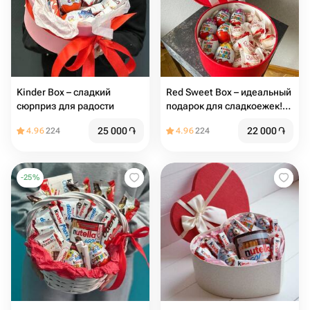
Kinder Box – сладкий
Red Sweet Box – идеальный
сюрприз для радости
подарок для сладкоежек!
🎁️
25 000
֏
22 000
֏
4.96
224
4.96
224
-
25
%