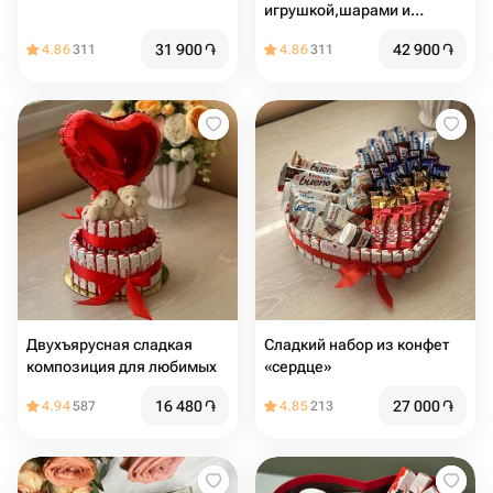
игрушкой,шарами и
сладостями
31 900
֏
42 900
֏
4.86
311
4.86
311
Двухъярусная сладкая
Сладкий набор из конфет
композиция для любимых
«сердце»
16 480
֏
27 000
֏
4.94
587
4.85
213