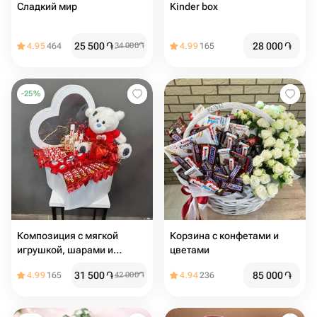
Сладкий мир️
Kinder box
25 500
֏
28 000
֏
4.95
464
34 000
֏
4.99
165
-
25
%
Композиция с мягкой
Корзина с конфетами и
игрушкой, шарами и
цветами
сладостями
31 500
֏
85 000
֏
4.99
165
42 000
֏
4.94
236