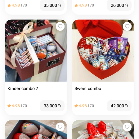
Raffaellos
35 000
֏
26 000
֏
4.98
170
4.98
170
Kinder combo 7
Sweet combo
33 000
֏
42 000
֏
4.98
170
4.98
170