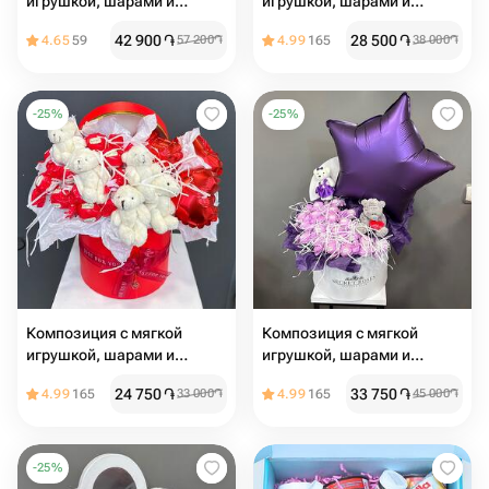
игрушкой, шарами и
игрушкой, шарами и
сладостями
сладостями
42 900
֏
28 500
֏
4.65
59
57 200
֏
4.99
165
38 000
֏
-
25
%
-
25
%
Композиция с мягкой
Композиция с мягкой
игрушкой, шарами и
игрушкой, шарами и
сладостями
сладостями
24 750
֏
33 750
֏
4.99
165
33 000
֏
4.99
165
45 000
֏
-
25
%