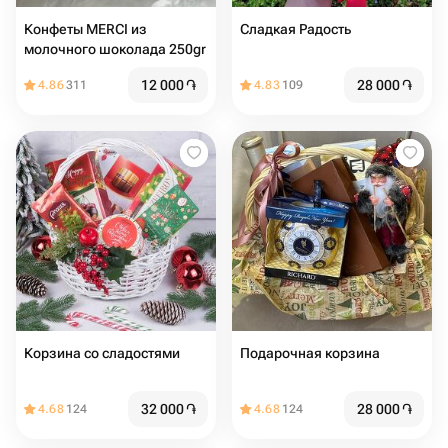
Конфеты MERCI из
Сладкая Радость
молочного шоколада 250gr
12 000
֏
28 000
֏
4.86
311
4.83
109
Корзина со сладостями
Подарочная корзина
32 000
֏
28 000
֏
4.68
124
4.68
124