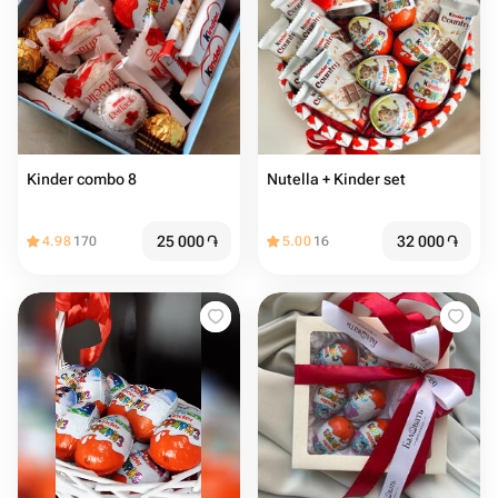
Kinder combo 8
Nutella + Kinder set
25 000
֏
32 000
֏
4.98
170
5.00
16