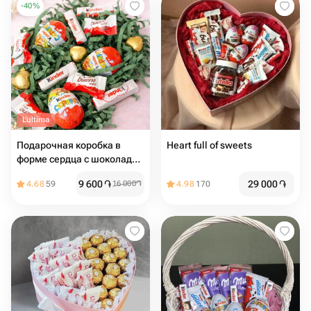
-
40
%
L'ultima
Подарочная коробка в
Heart full of sweets
форме сердца с шоколадом
Kinder
9 600
֏
29 000
֏
4.68
59
16 000
֏
4.98
170