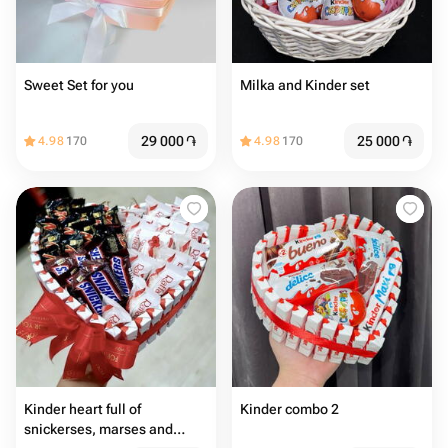
Sweet Set for you
Milka and Kinder set
29 000
֏
25 000
֏
4.98
170
4.98
170
Kinder heart full of
Kinder combo 2
snickerses, marses and