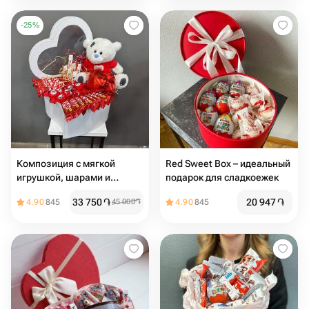
-
25
%
Композиция с мягкой
Red Sweet Box – идеальный
игрушкой, шарами и
подарок для сладкоежек
сладостями
33 750
֏
20 947
֏
4.90
845
45 000
֏
4.90
845