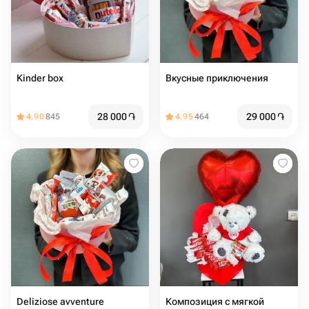
Kinder box
Вкусные приключения
28 000
֏
29 000
֏
4.90
845
4.95
464
Deliziose avventure
Композиция с мягкой