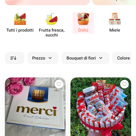
Tutti i prodotti
Frutta fresca,
Dolci
Miele
succhi
Prezzo
Bouquet di fiori
Colore de