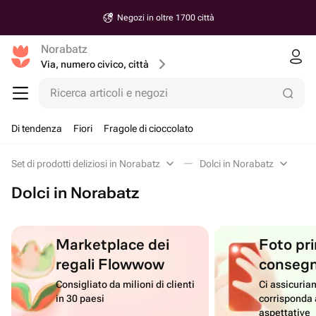
Negozi in oltre 1700 città
Norabatz
Via, numero civico, città
Ricerca articoli e negozi
Di tendenza
Fiori
Fragole di cioccolato
Set di prodotti deliziosi in Norabatz
Dolci in Norabatz
Dolci in Norabatz
Marketplace dei
Foto pri
regali Flowwow
conseg
Consigliato da milioni di clienti
Ci assicuriam
in 30 paesi
corrisponda 
aspettative