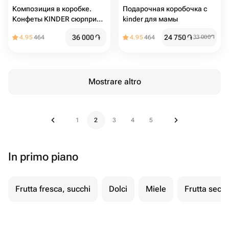
Композиция в коробке.
Подарочная коробочка с
Конфеты KINDER сюрприз,
kinder для мамы
шоколадные батончики,
36 000
֏
24 750
֏
4.95
464
4.95
464
33 000
֏
чупа-чупс и Хлопок (M)
Mostrare altro
1
2
3
4
5
In primo piano
Frutta fresca, succhi
Dolci
Miele
Frutta secc