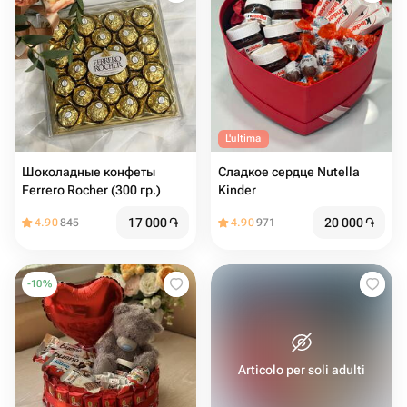
L'ultima
Шоколадные конфеты
Сладкое сердце Nutella
Ferrero Rocher (300 гр.)
Kinder
17 000
֏
20 000
֏
4.90
845
4.90
971
-
10
%
Articolo per soli adulti