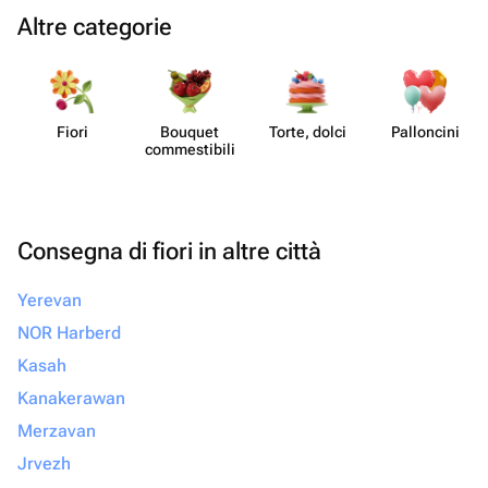
Altre categorie
Fiori
Bouquet
Torte, dolci
Pall​oncini
commes​tibili
Consegna di fiori in altre città
Yerevan
NOR Harberd
Kasah
Kanakerawan
Merzavan
Jrvezh