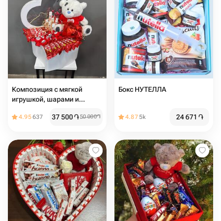
Композиция с мягкой
Бокс НУТЕЛЛА
игрушкой, шарами и
сладостями
37 500
֏
24 671
֏
4.95
637
50 000
֏
4.87
5k