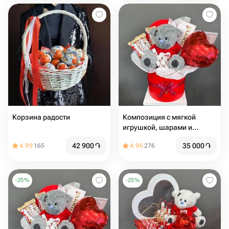
Корзина радости
Композиция с мягкой
игрушкой, шарами и
сладостями
42 900
֏
35 000
֏
4.99
165
4.96
276
-
25
%
-
25
%