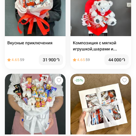
Вкусные приключения
Композиция с мягкой
игрушкой,шарами и
сладостями
31 900
֏
44 000
֏
4.65
59
4.65
59
-
25
%