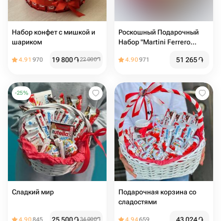
Набор конфет с мишкой и
Роскошный Подарочный
шариком
Набор "Martini Ferrero
Rocher" в Сердце
19 800
֏
51 265
֏
4.91
970
22 000
֏
4.90
971
-
25
%
Сладкий мир️
Подарочная корзина со
сладостями
25 500
֏
43 024
֏
4.90
845
34 000
֏
4.94
659