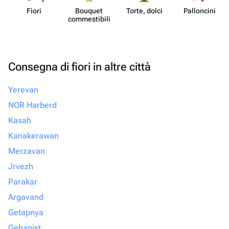
Fiori
Bouquet
Torte, dolci
Pall​oncini
commes​tibili
Consegna di fiori in altre città
Yerevan
NOR Harberd
Kasah
Kanakerawan
Merzavan
Jrvezh
Parakar
Argavand
Getapnya
Gehanist