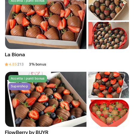
Accetta i punti bonus
La Biona
4.85
213
3% bonus
Accetta i punti bonus
Supershop
FlowBerry by BUYR