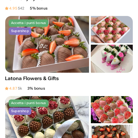
4.95
542
5% bonus
Accetta i punti bonus
Supershop
Latona Flowers & Gifts
4.87
5k
3% bonus
Accetta i punti bonus
Supershop