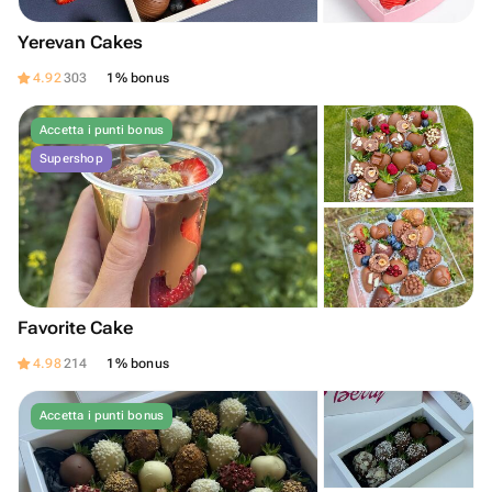
Yerevan Cakes
4.92
303
1% bonus
Accetta i punti bonus
Supershop
Favorite Cake
4.98
214
1% bonus
Accetta i punti bonus