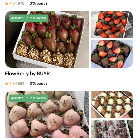
4.91
970
3% bonus
Accetta i punti bonus
FlowBerry by BUYR
4.94
659
3% bonus
Accetta i punti bonus