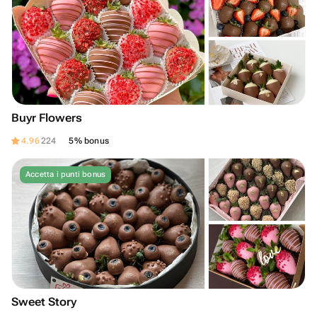
Buyr Flowers
4.96
224
5% bonus
Accetta i punti bonus
Sweet Story