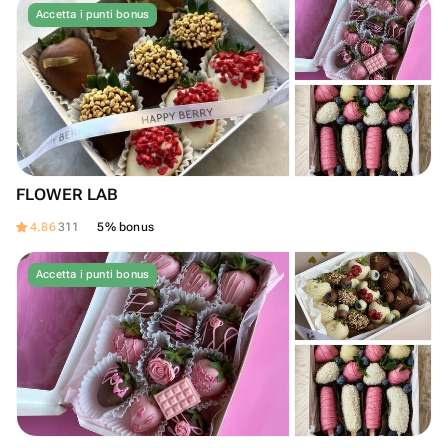
Accetta i punti bonus
FLOWER LAB
4.86
311
5% bonus
Accetta i punti bonus