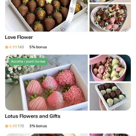
Love Flower
4.99
165
5% bonus
Accetta i punti bonus
Lotus Flowers and Gifts
4.98
170
3% bonus