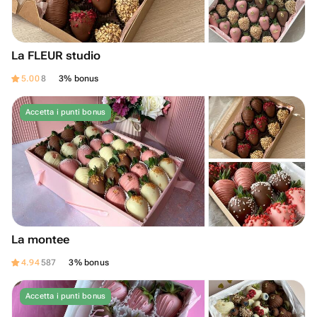
La FLEUR studio
5.00
8
3% bonus
Accetta i punti bonus
La montee
4.94
587
3% bonus
Accetta i punti bonus