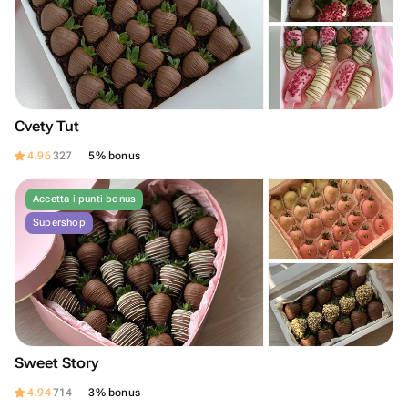
Cvety Tut
4.96
327
5% bonus
Accetta i punti bonus
Supershop
Sweet Story
4.94
714
3% bonus