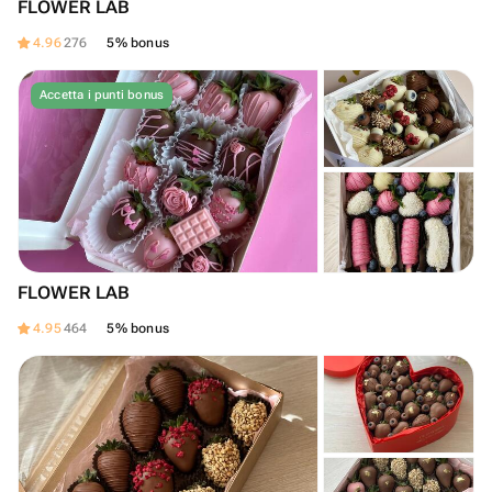
FLOWER LAB
4.96
276
5% bonus
Accetta i punti bonus
FLOWER LAB
4.95
464
5% bonus