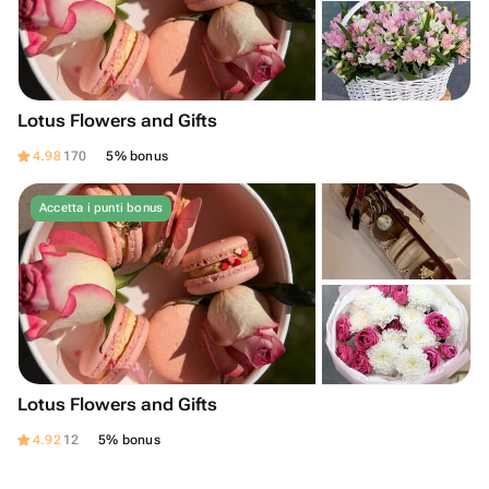
Lotus Flowers and Gifts
4.98
170
5% bonus
Accetta i punti bonus
Lotus Flowers and Gifts
4.92
12
5% bonus