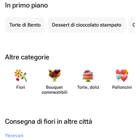
In primo piano
Torte di Bento
Dessert di cioccolato stampato
Ch
Altre categorie
Fiori
Bouquet
Torte, dolci
Pall​oncini
commes​tibili
Consegna di fiori in altre città
Yerevan