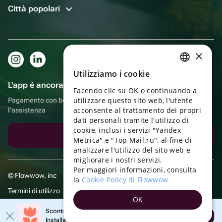
Città popolari
×
Utilizziamo i cookie
RUSSIAN
L'app è ancora più comoda!
Facendo clic su OK o continuando a
ENGLISH
utilizzare questo sito web, l'utente
Pagamento con bonus, autoconsegna, comoda chat con
UKRAINIAN
acconsente al trattamento dei propri
l'assistenza
dati personali tramite l'utilizzo di
PORTUGUESE
cookie, inclusi i servizi "Yandex
Scarica l'app
Metrica" e "Top Mail.ru", al fine di
SPANISH
analizzare l'utilizzo del sito web e
migliorare i nostri servizi.
HUNGARIAN
Per maggiori informazioni, consulta
© Flowwow, inc
ITALIAN
la
Cookie Policy di Flowwow
Termini di utilizzo
FRENCH
OK
Informativa sulla privacy
TURKISH
Sconto 20% sul tuo primo ordine!
Aprire
Installa l'app e ricevi il tuo codice promozionale