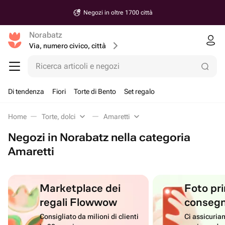
Negozi in oltre 1700 città
Norabatz
Via, numero civico, città
Ricerca articoli e negozi
Di tendenza
Fiori
Torte di Bento
Set regalo
Home
Torte, dolci
Amaretti
Negozi in Norabatz nella categoria
Amaretti
Marketplace dei
Foto pri
regali Flowwow
conseg
Consigliato da milioni di clienti
Ci assicuriam