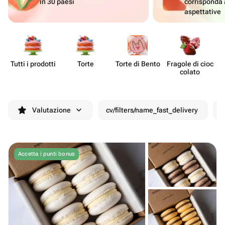
in 30 paesi
corrisponda 
aspettative
Tutti i prodotti
Torte
Torte di Bento
Fragole di cioc​
colato
Valutazione
cv/filters/name_fast_delivery
S
Accetta i punti bonus