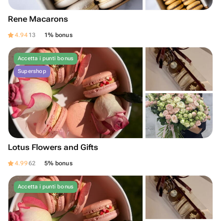
Rene Macarons
4.94
13
1% bonus
Accetta i punti bonus
Supershop
Lotus Flowers and Gifts
4.99
62
5% bonus
Accetta i punti bonus