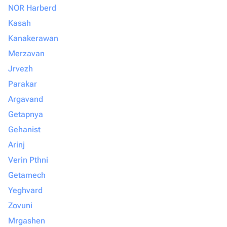
NOR Harberd
Kasah
Kanakerawan
Merzavan
Jrvezh
Parakar
Argavand
Getapnya
Gehanist
Arinj
Verin Pthni
Getamech
Yeghvard
Zovuni
Mrgashen