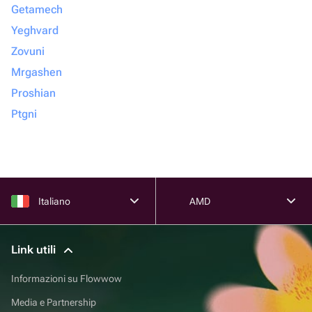
Getamech
Yeghvard
Zovuni
Mrgashen
Proshian
Ptgni
Italiano
AMD
Link utili
Informazioni su Flowwow
Media e Partnership