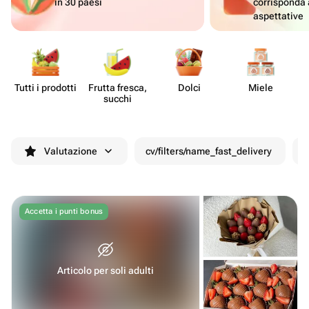
in 30 paesi
corrisponda 
aspettative
Tutti i prodotti
Frutta fresca,
Dolci
Miele
De
succhi
Valutazione
cv/filters/name_fast_delivery
S
Accetta i punti bonus
Articolo per soli adulti