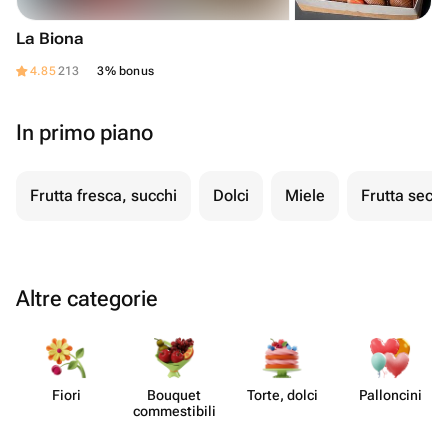
La Biona
4.85
213
3% bonus
In primo piano
Frutta fresca, succhi
Dolci
Miele
Frutta secc
Altre categorie
Fiori
Bouquet
Torte, dolci
Pall​oncini
commes​tibili