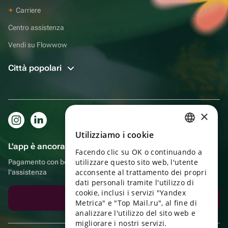
Carriere
Centro assistenza
Vendi su Flowwow
Città popolari
×
Utilizziamo i cookie
RUSSIAN
L'app è ancora più comoda!
Facendo clic su OK o continuando a
ENGLISH
utilizzare questo sito web, l'utente
Pagamento con bonus, autoconsegna, comoda chat con
UKRAINIAN
acconsente al trattamento dei propri
l'assistenza
dati personali tramite l'utilizzo di
PORTUGUESE
cookie, inclusi i servizi "Yandex
Scarica l'app
Metrica" e "Top Mail.ru", al fine di
SPANISH
analizzare l'utilizzo del sito web e
migliorare i nostri servizi.
HUNGARIAN