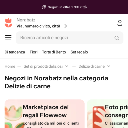
Negozi in oltre 1700 città
Norabatz
Via, numero civico, città
Ricerca articoli e negozi
Di tendenza
Fiori
Torte di Bento
Set regalo
Home
Set di prodotti deliziosi
Delizie di carne
Negozi in Norabatz nella categoria
Delizie di carne
Marketplace dei
Foto pri
regali Flowwow
conseg
Consigliato da milioni di clienti
Ci assicuriam