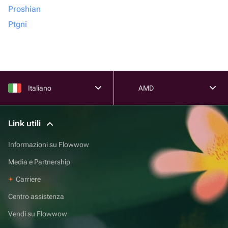
Proshian
Ptgni
Italiano
AMD
Link utili
Informazioni su Flowwow
Media e Partnership
Carriere
Centro assistenza
Vendi su Flowwow