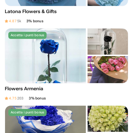
Latona Flowers & Gifts
4.87
5k
3% bonus
Accetta i punti bonus
Flowers Armenia
4.75
203
3% bonus
Accetta i punti bonus