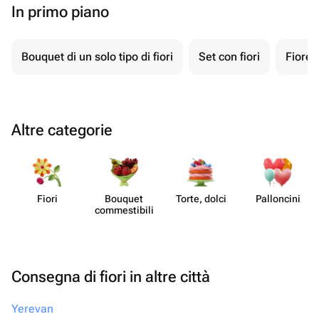
In primo piano
Bouquet di un solo tipo di fiori
Set con fiori
Fiore 
Altre categorie
Fiori
Bouquet
Torte, dolci
Pall​oncini
commes​tibili
Consegna di fiori in altre città
Yerevan