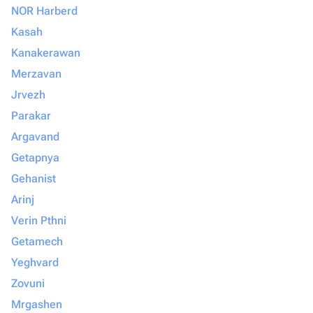
NOR Harberd
Kasah
Kanakerawan
Merzavan
Jrvezh
Parakar
Argavand
Getapnya
Gehanist
Arinj
Verin Pthni
Getamech
Yeghvard
Zovuni
Mrgashen