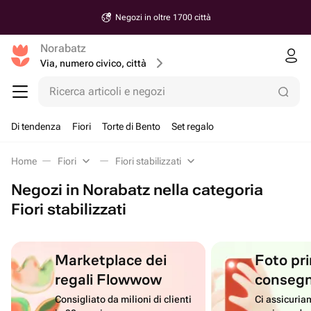
Negozi in oltre 1700 città
Norabatz
Via, numero civico, città
Ricerca articoli e negozi
Di tendenza
Fiori
Torte di Bento
Set regalo
Home
Fiori
Fiori stabilizzati
Negozi in Norabatz nella categoria
Fiori stabilizzati
Marketplace dei
Foto pri
regali Flowwow
conseg
Consigliato da milioni di clienti
Ci assicuriam