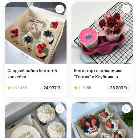
Сладкий набор бенто + 5
Бенто торт в стаканчике
капкейки
"Тортик" и Клубника в
шоколаде на день
24 937
֏
25 000
֏
4.99
165
4.95
55
рождения