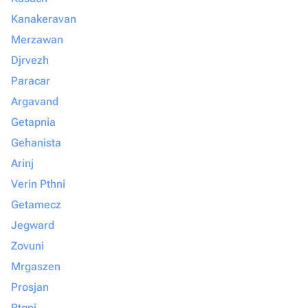
Kanakeravan
Merzawan
Djrvezh
Paracar
Argavand
Getapnia
Gehanista
Arinj
Verin Pthni
Getamecz
Jegward
Zovuni
Mrgaszen
Prosjan
Ptgni