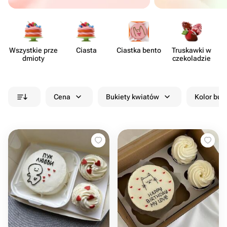
Wszystkie prze​
Ciasta
Ciastka bento
Truskawki w
Z
dmioty
czeko​ladzie
Cena
Bukiety kwiatów
Kolor buk