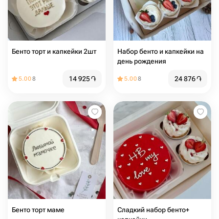
Бенто торт и капкейки 2шт
Набор бенто и капкейки на
день рождения
14 925
֏
24 876
֏
5.00
8
5.00
8
Бенто торт маме
Сладкий набор бенто+