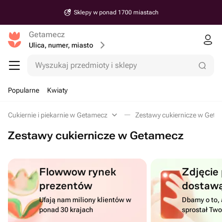
Sklepy w ponad 1700 miastach
Getamecz
Ulica, numer, miasto
Wyszukaj przedmioty i sklepy
Popularne
Kwiaty
Cukiernie i piekarnie w Getamecz
Zestawy cukiernicze w Get
Zestawy cukiernicze w Getamecz
Flowwow rynek
Zdjęcie
prezentów
dostaw
Ufają nam miliony klientów w
Dbamy o to, 
ponad 30 krajach
sprostał Tw