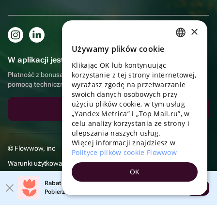
×
Używamy plików cookie
RUSSIAN
W aplikacji jest to jeszcze wygodniejsze!
Klikając OK lub kontynuując
ENGLISH
korzystanie z tej strony internetowej,
Płatność z bonusami, samodzielna dostawa, wygodny czat z
UKRAINIAN
wyrażasz zgodę na przetwarzanie
pomocą techniczną
swoich danych osobowych przy
PORTUGUESE
użyciu plików cookie, w tym usług
Pobierz aplikację
„Yandex Metrica” i „Top Mail.ru”, w
SPANISH
celu analizy korzystania ze strony i
ulepszania naszych usług.
HUNGARIAN
Więcej informacji znajdziesz w
© Flowwow, inc
ITALIAN
Polityce plików cookie Flowwow
Warunki użytkowania
FRENCH
OK
Polityka prywatności
TURKISH
Rabat 20% na pierwsze zamówienie!
Otwórz
Pobierz aplikację i skorzystaj z promocji
GERMAN
POLISH