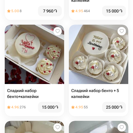
капкейки
7 960
֏
15 000
֏
5.00
8
4.95
464
Сладкий набор
Сладкий набор бенто + 5
бенто+капкейки
капкейки
15 000
֏
25 000
֏
4.96
276
4.95
55