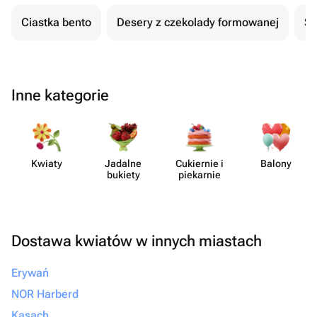
Ciastka bento
Desery z czekolady formowanej
Se
Inne kategorie
Kwiaty
Jadalne
Cukiernie i
Balony
bukiety
piekarnie
Dostawa kwiatów w innych miastach
Erywań
NOR Harberd
Kasach