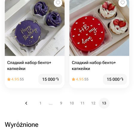
Сладкий набор бенто+
Сладкий набор бенто+
капкейки
капкейки
15 000
֏
15 000
֏
4.95
55
4.95
55
1
9
10
11
12
13
...
Wyróżnione