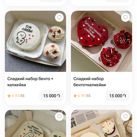
Сладкий набор бенто +
Сладкий набор
капкейки
бенто+капкейки
15 000
֏
15 000
֏
4.95
55
4.95
55