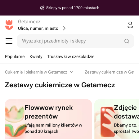
Sklepy w ponad 1700 miastach
Getamecz
Ulica, numer, miasto
Wyszukaj przedmioty i sklepy
Popularne
Kwiaty
Truskawki w czekoladzie
Cukiernie i piekarnie w Getamecz
Zestawy cukiernicze w Get
Zestawy cukiernicze w Getamecz
Flowwow rynek
Zdjęcie
prezentów
dostaw
Ufają nam miliony klientów w
Dbamy o to, 
ponad 30 krajach
sprostał Tw