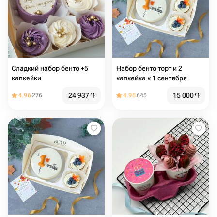
Сладкий набор бенто +5
Набор бенто торт и 2
капкейки
капкейка к 1 сентября
24 937
֏
15 000
֏
4.96
276
4.95
645