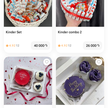
Kinder Set
Kinder combo 2
40 000
֏
26 000
֏
4.92
12
4.92
12