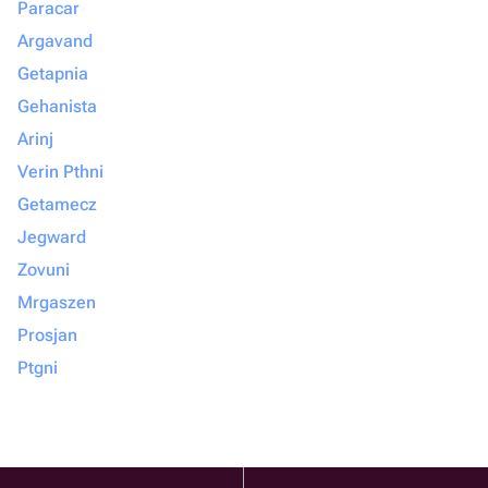
Paracar
Argavand
Getapnia
Gehanista
Arinj
Verin Pthni
Getamecz
Jegward
Zovuni
Mrgaszen
Prosjan
Ptgni