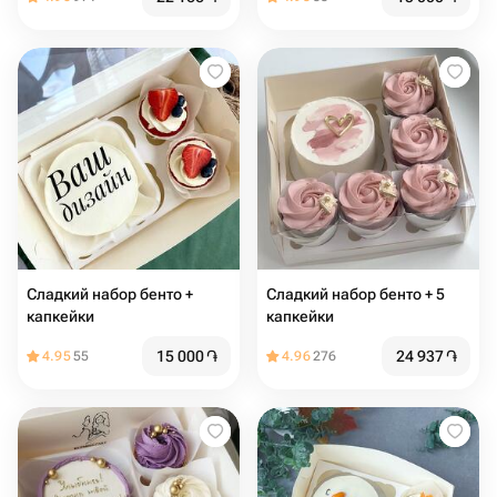
Сладкий набор бенто +
Сладкий набор бенто + 5
капкейки
капкейки
15 000
֏
24 937
֏
4.95
55
4.96
276