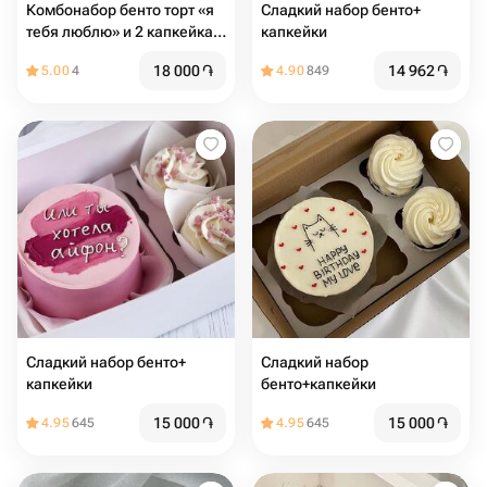
Комбонабор бенто торт «я
Сладкий набор бенто+
тебя люблю» и 2 капкейка с
капкейки
голубикой 🫐
18 000
֏
14 962
֏
5.00
4
4.90
849
Сладкий набор бенто+
Сладкий набор
капкейки
бенто+капкейки
15 000
֏
15 000
֏
4.95
645
4.95
645