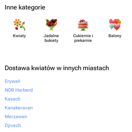
Inne kategorie
Kwiaty
Jadalne
Cukiernie i
Balony
bukiety
piekarnie
Dostawa kwiatów w innych miastach
Erywań
NOR Harberd
Kasach
Kanakeravan
Merzawan
Djrvezh