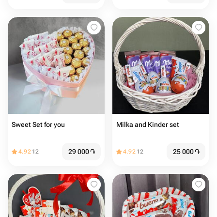
Sweet Set for you
Milka and Kinder set
29 000
֏
25 000
֏
4.92
12
4.92
12