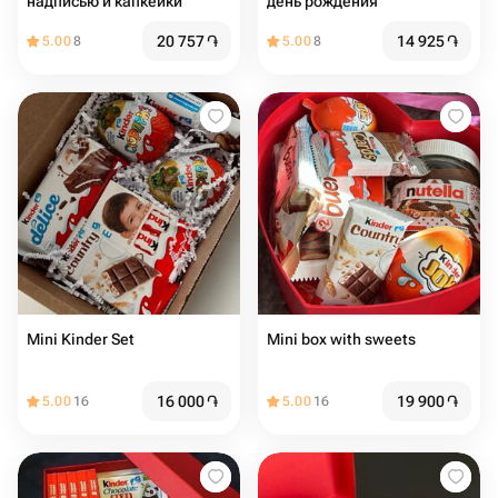
надписью и капкейки
день рождения
20 757
֏
14 925
֏
5.00
8
5.00
8
Mini Kinder Set
Mini box with sweets
16 000
֏
19 900
֏
5.00
16
5.00
16