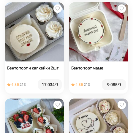
Бенто торт и капкейки 2шт
Бенто торт маме
17 034
֏
9 085
֏
4.85
213
4.85
213