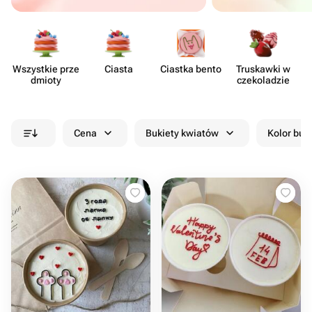
Wszystkie prze​
Ciasta
Ciastka bento
Truskawki w
Z
dmioty
czeko​ladzie
Cena
Bukiety kwiatów
Kolor buk