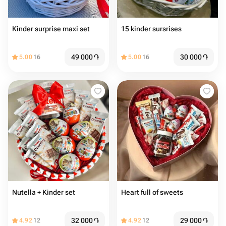
Kinder surprise maxi set
15 kinder sursrises
49 000
֏
30 000
֏
5.00
16
5.00
16
Nutella + Kinder set
Heart full of sweets
32 000
֏
29 000
֏
4.92
12
4.92
12