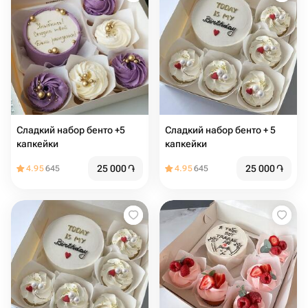
Сладкий набор бенто +5
Сладкий набор бенто + 5
капкейки
капкейки
25 000
֏
25 000
֏
4.95
645
4.95
645