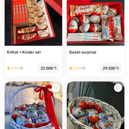
KitKat + Kinder set
Sweet surprise
22 000
֏
29 500
֏
5.00
16
5.00
16