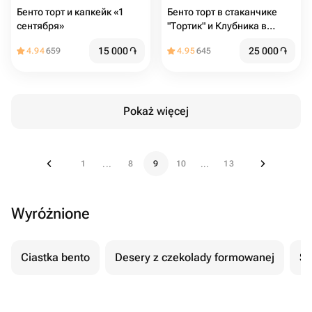
Бенто торт и капкейк «1
Бенто торт в стаканчике
сентября»
"Тортик" и Клубника в
шоколаде на день
15 000
֏
25 000
֏
4.94
659
4.95
645
рождения
Pokaż więcej
1
8
9
10
13
...
...
Wyróżnione
Ciastka bento
Desery z czekolady formowanej
Se