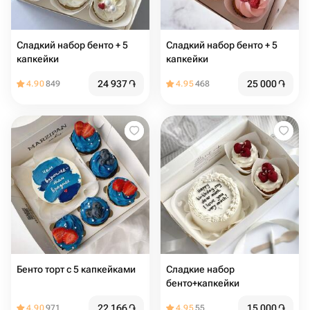
Сладкий набор бенто + 5
Сладкий набор бенто + 5
капкейки
капкейки
24 937
֏
25 000
֏
4.90
849
4.95
468
Бенто торт с 5 капкейками
Сладкие набор
бенто+капкейки
22 166
֏
15 000
֏
4.90
971
4.95
55