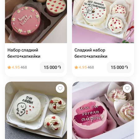
Набор сладкий
Сладкий набор
бенто+капкейки
бенто+капкейки
15 000
֏
15 000
֏
4.95
468
4.95
468