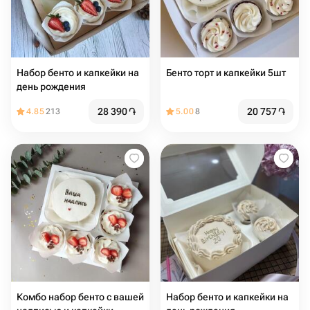
Набор бенто и капкейки на
Бенто торт и капкейки 5шт
день рождения
28 390
֏
20 757
֏
4.85
213
5.00
8
Комбо набор бенто с вашей
Набор бенто и капкейки на