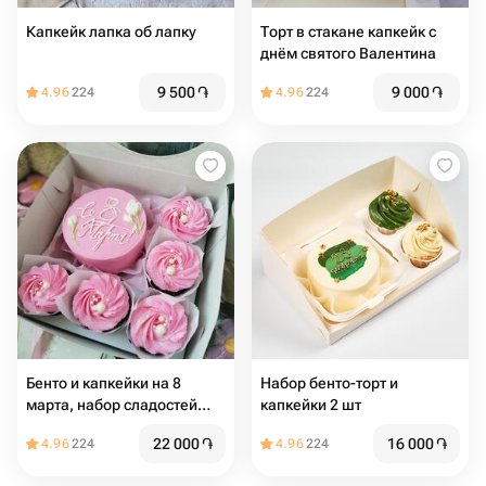
Капкейк лапка об лапку
Торт в стакане капкейк с
днём святого Валентина
9 500
֏
9 000
֏
4.96
224
4.96
224
Бенто и капкейки на 8
Набор бенто-торт и
марта, набор сладостей
капкейки 2 шт
для девушки, маме,
22 000
֏
16 000
֏
4.96
224
4.96
224
бабушке