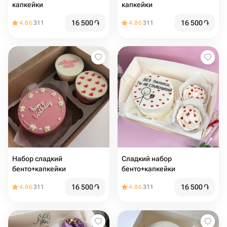
капкейки
капкейки
16 500
֏
16 500
֏
4.86
311
4.86
311
Набор сладкий
Сладкий набор
бенто+капкейки
бенто+капкейки
16 500
֏
16 500
֏
4.86
311
4.86
311