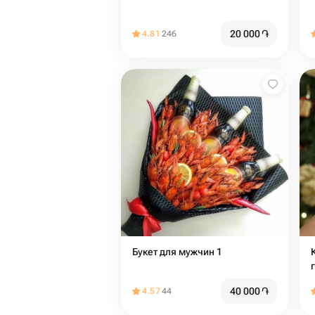
20 000
֏
4.81
246
Букет для мужчин 1
40 000
֏
4.57
44