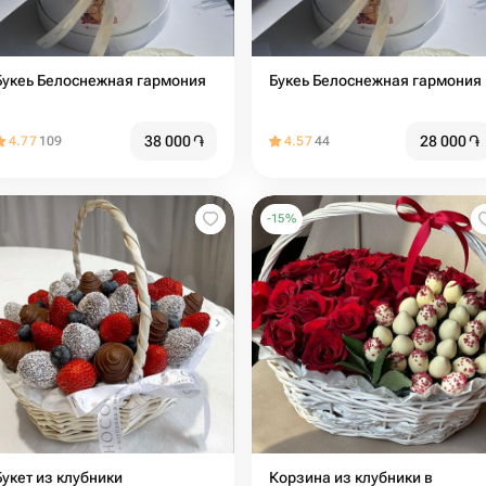
Букеь Белоснежная гармония
Букеь Белоснежная гармония
38 000
֏
28 000
֏
4.77
109
4.57
44
-
15
%
Букет из клубники
Корзина из клубники в