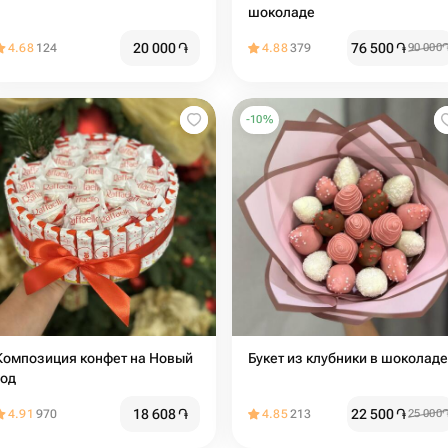
шоколаде
20 000
֏
76 500
֏
4.68
124
4.88
379
90 000
-
10
%
Композиция конфет на Новый
Букет из клубники в шоколаде
год
18 608
֏
22 500
֏
4.91
970
4.85
213
25 000