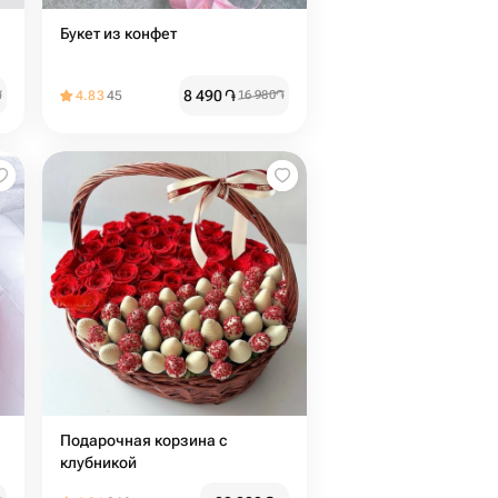
Букет из конфет
8 490
֏
֏
4.83
45
16 980
֏
Подарочная корзина с
клубникой