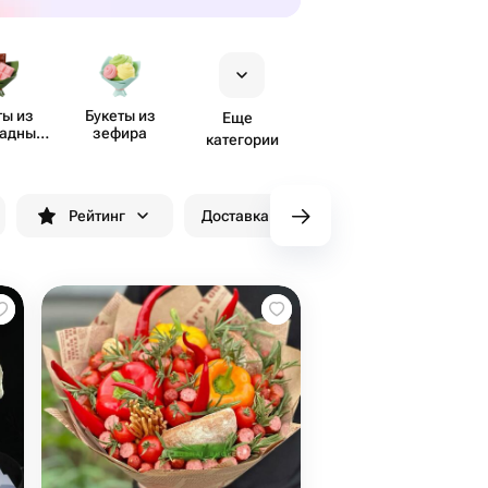
ты из
Букеты из
Еще
ладных
зефира
категории
тов
Рейтинг
Доставка до 90 минут
Скидки