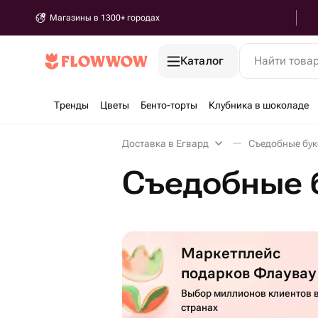
Магазины в 1300+ городах
Каталог
Найти това
Тренды
Цветы
Бенто-торты
Клубника в шоколаде
Доставка в Егвард
Съедобные бук
Съедобные б
Маркетплейс
подарков Флаувау
Выбор миллионов клиентов в
странах