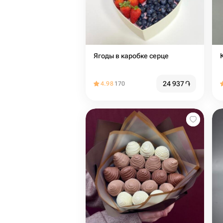
Ягоды в каробке серце
24 937
֏
4.98
170