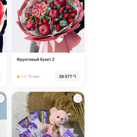
Фруктовый букет 2
38 077
֏
4.87
5 тыс.