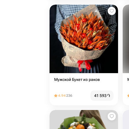
Мужской Букет из раков
41 593
֏
4.94
236