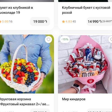
Букет из клубникой в
Клубничный букет с кустовой
шоколаде 19
розой
19 000
֏
14 990
֏
5.00
16
4.83
45
29 980
-
15
%
Фруктовая корзина
Мир киндеров
«Фруктовый карнавал 2» / вес:
8 кг / размер: 36*28*60 /