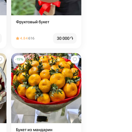
Фруктовый букет
30 000
֏
4.84
616
-
15
%
Букет из мандарин