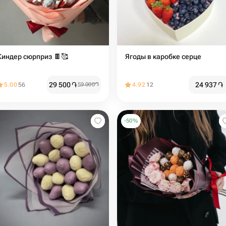
Киндер сюрприз 🍫🥰
Ягоды в каробке серце
29 500
֏
24 937
֏
5.00
56
59 000
֏
4.92
12
-
50
%