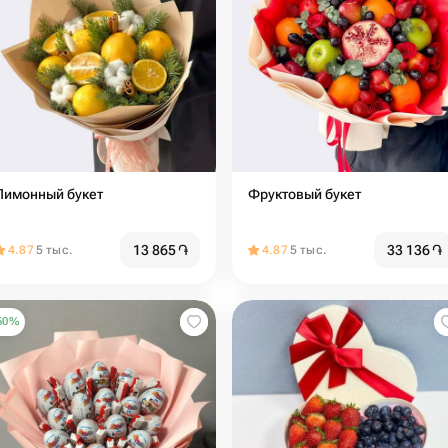
Лимонный букет
Фруктовый букет
13 865
֏
33 136
֏
4.87
5 тыс.
4.87
5 тыс.
50
%