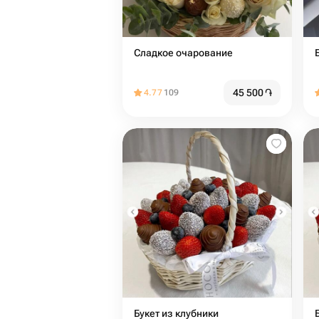
Сладкое очарование
45 500
֏
4.77
109
Букет из клубники