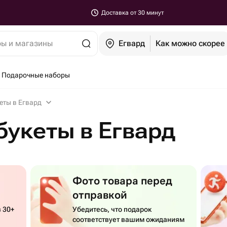
Доставка от 30 минут
ры и магазины
Егвард
Как можно скорее
Подарочные наборы
еты в Егвард
укеты в Егвард
Фото товара перед
отправкой
 30+
Убедитесь, что подарок
соответствует вашим ожиданиям