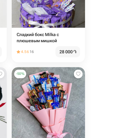
Сладкий бокс Milka с
плюшевым мишкой
28 000
֏
4.56
16
-
50
%