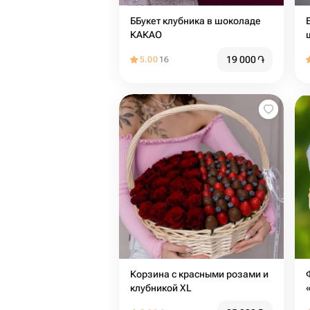
ББукет клубника в шоколаде
КАКАО
19 000
֏
5.00
16
Корзина с красными розами и
клубникой XL