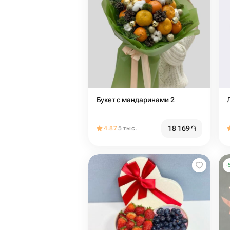
Букет с мандаринами 2
18 169
֏
4.87
5 тыс.
-