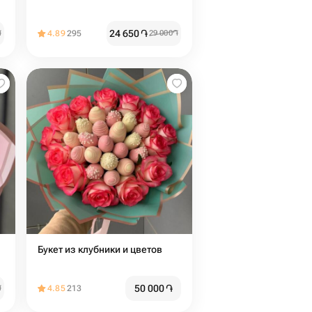
24 650
֏
֏
4.89
295
29 000
֏
Букет из клубники и цветов
50 000
֏
֏
4.85
213