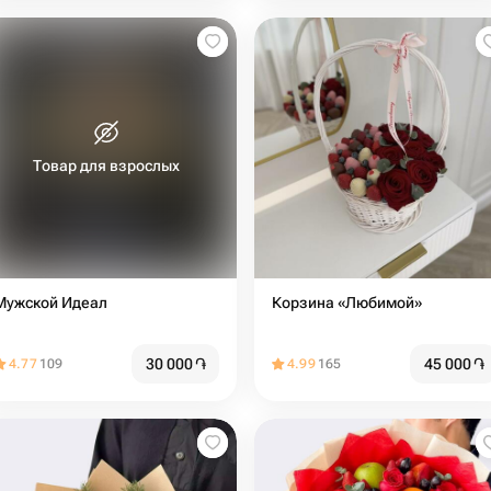
Товар для взрослых
Мужской Идеал
Корзина «Любимой»
30 000
֏
45 000
֏
4.77
109
4.99
165