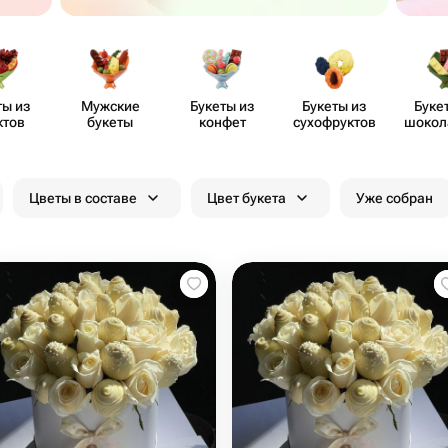
ты из
Мужские
Букеты из
Букеты из
Буке
ктов
букеты
конфет
сухоф​руктов
шоко​
цве
Цветы в составе
Цвет букета
Уже собран